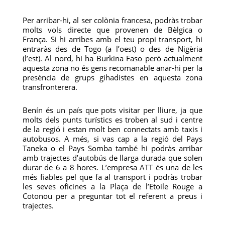
Per arribar-hi, al ser colònia francesa, podràs trobar
molts vols directe que provenen de Bèlgica o
França. Si hi arribes amb el teu propi transport, hi
entraràs des de Togo (a l’oest) o des de Nigèria
(l’est). Al nord, hi ha Burkina Faso però actualment
aquesta zona no és gens recomanable anar-hi per la
presència de grups gihadistes en aquesta zona
transfronterera.
Benín és un país que pots visitar per lliure, ja que
molts dels punts turístics es troben al sud i centre
de la regió i estan molt ben connectats amb taxis i
autobusos. A més, si vas cap a la regió del Pays
Taneka o el Pays Somba també hi podràs arribar
amb trajectes d’autobús de llarga durada que solen
durar de 6 a 8 hores. L’empresa ATT és una de les
més fiables pel que fa al transport i podràs trobar
les seves oficines a la Plaça de l’Etoile Rouge a
Cotonou per a preguntar tot el referent a preus i
trajectes.