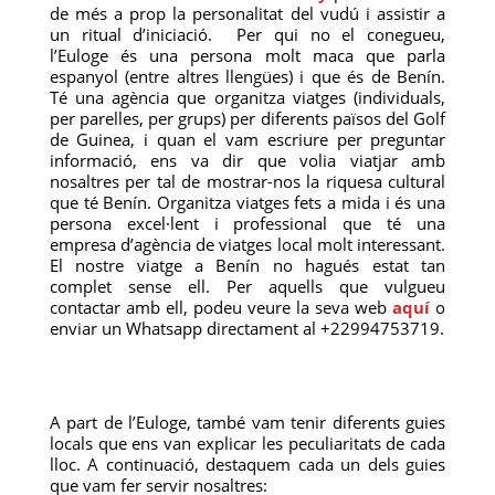
de més a prop la personalitat del vudú i assistir a
un ritual d’iniciació. Per qui no el conegueu,
l’Euloge és una persona molt maca que parla
espanyol (entre altres llengües) i que és de Benín.
Té una agència que organitza viatges (individuals,
per parelles, per grups) per diferents països del Golf
de Guinea, i quan el vam escriure per preguntar
informació, ens va dir que volia viatjar amb
nosaltres per tal de mostrar-nos la riquesa cultural
que té Benín. Organitza viatges fets a mida i és una
persona excel·lent i professional que té una
empresa d’agència de viatges local molt interessant.
El nostre viatge a Benín no hagués estat tan
complet sense ell. Per aquells que vulgueu
contactar amb ell, podeu veure la seva web
aquí
o
enviar un Whatsapp directament al +22994753719.
A part de l’Euloge, també vam tenir diferents guies
locals que ens van explicar les peculiaritats de cada
lloc. A continuació, destaquem cada un dels guies
que vam fer servir nosaltres: