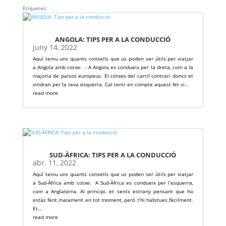
Etiquetes:
ANGOLA: TIPS PER A LA CONDUCCIÓ
juny 14, 2022
Aquí teniu uns quants consells que us poden ser útils per viatjar
a Angola amb cotxe: - A Angola es condueix per la dreta, com a la
majoria de països europeus. El cotxes del carril contrari doncs et
vindran per la teva esquerra. Cal tenir en compte aquest fet si...
read more
SUD-ÀFRICA: TIPS PER A LA CONDUCCIÓ
abr. 11, 2022
Aquí teniu uns quants consells que us poden ser útils per viatjar
a Sud-Àfrica amb cotxe: A Sud-Àfrica es condueix per l’esquerra,
com a Anglaterra. Al principi, et sents estrany pensant que ho
estàs fent malament en tot moment, però t’hi habitues fàcilment.
Et...
read more