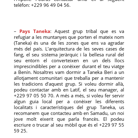
telèfon: +229 96 49 04 56.
–
Pays Taneka
: Aquest grup tribal que es va
refugiar a les muntanyes que porten el mateix nom
(Taneka) és una de les zones que ens va agradar
més del país. L’arquitectura de les seves cases de
fang, el seu sistema jeràrquic i la bellesa rural del
seu entorn el converteixen en un dels llocs
imprescindibles per a conèixer durant el teu viatge
a Benín. Nosaltres vam dormir a Taneka Beri a un
allotjament comunitari que treballa per a mantenir
les tradicions d’aquest grup. Si voleu dormir allà,
podeu contactar amb en Latif, el seu manager, al
+229 97 05 50 70. A més a més, si voleu fer servir
algun guia local per a conèixer les diferents
localitats i característiques del grup Taneka, us
recomanem que contacteu amb en Samadu, un noi
jove molt eixerit que parla francès. El podeu
escriure o trucar al seu mòbil que és el +229 97 55
59 25.