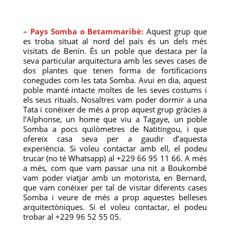
–
Pays Somba o Betammaribè:
Aquest grup que
es troba situat al nord del país és un dels més
visitats de Benín. És un poble que destaca per la
seva particular arquitectura amb les seves cases de
dos plantes que tenen forma de fortificacions
conegudes com les tata Somba. Avui en dia, aquest
poble manté intacte moltes de les seves costums i
els seus rituals. Nosaltres vam poder dormir a una
Tata i conèixer de més a prop aquest grup gràcies a
l’Alphonse, un home que viu a Tagaye, un poble
Somba a pocs quilòmetres de Natitingou, i que
ofereix casa seva per a gaudir d’aquesta
experiència. Si voleu contactar amb ell, el podeu
trucar (no té Whatsapp) al +229 66 95 11 66. A més
a més, com que vam passar una nit a Boukombé
vam poder viatjar amb un motorista, en Bernard,
que vam conèixer per tal de visitar diferents cases
Somba i veure de més a prop aquestes belleses
arquitectòniques. Si el voleu contactar, el podeu
trobar al +229 96 52 55 05.