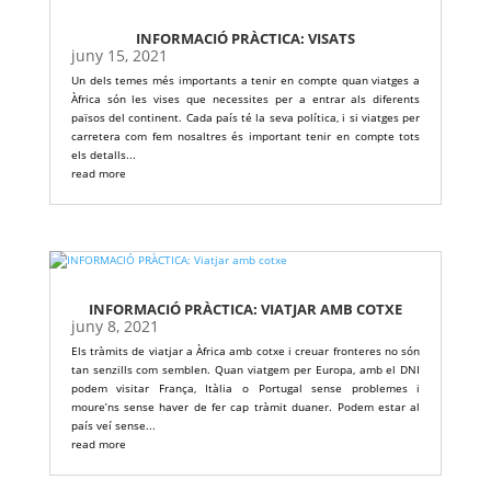
INFORMACIÓ PRÀCTICA: VISATS
juny 15, 2021
Un dels temes més importants a tenir en compte quan viatges a
Àfrica són les vises que necessites per a entrar als diferents
països del continent. Cada país té la seva política, i si viatges per
carretera com fem nosaltres és important tenir en compte tots
els detalls...
read more
INFORMACIÓ PRÀCTICA: VIATJAR AMB COTXE
juny 8, 2021
Els tràmits de viatjar a Àfrica amb cotxe i creuar fronteres no són
tan senzills com semblen. Quan viatgem per Europa, amb el DNI
podem visitar França, Itàlia o Portugal sense problemes i
moure’ns sense haver de fer cap tràmit duaner. Podem estar al
país veí sense...
read more