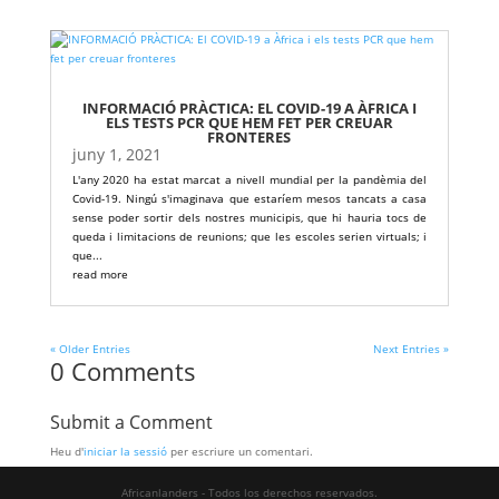
INFORMACIÓ PRÀCTICA: EL COVID-19 A ÀFRICA I
ELS TESTS PCR QUE HEM FET PER CREUAR
FRONTERES
juny 1, 2021
L'any 2020 ha estat marcat a nivell mundial per la pandèmia del
Covid-19. Ningú s'imaginava que estaríem mesos tancats a casa
sense poder sortir dels nostres municipis, que hi hauria tocs de
queda i limitacions de reunions; que les escoles serien virtuals; i
que...
read more
« Older Entries
Next Entries »
0 Comments
Submit a Comment
Heu d'
iniciar la sessió
per escriure un comentari.
Africanlanders - Todos los derechos reservados.