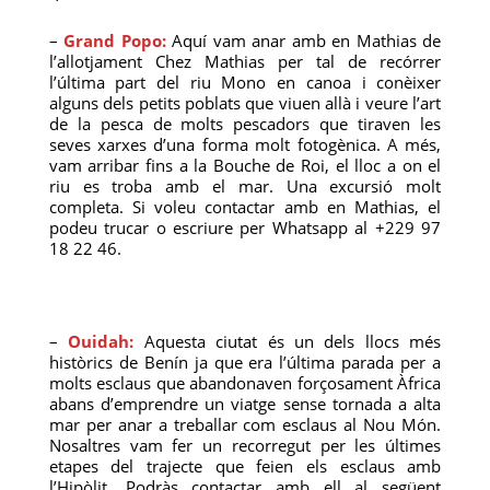
–
Grand Popo:
Aquí vam anar amb en Mathias de
l’allotjament Chez Mathias per tal de recórrer
l’última part del riu Mono en canoa i conèixer
alguns dels petits poblats que viuen allà i veure l’art
de la pesca de molts pescadors que tiraven les
seves xarxes d’una forma molt fotogènica. A més,
vam arribar fins a la Bouche de Roi, el lloc a on el
riu es troba amb el mar. Una excursió molt
completa. Si voleu contactar amb en Mathias, el
podeu trucar o escriure per Whatsapp al +229 97
18 22 46.
–
Ouidah:
Aquesta ciutat és un dels llocs més
històrics de Benín ja que era l’última parada per a
molts esclaus que abandonaven forçosament Àfrica
abans d’emprendre un viatge sense tornada a alta
mar per anar a treballar com esclaus al Nou Món.
Nosaltres vam fer un recorregut per les últimes
etapes del trajecte que feien els esclaus amb
l’Hipòlit. Podràs contactar amb ell al següent