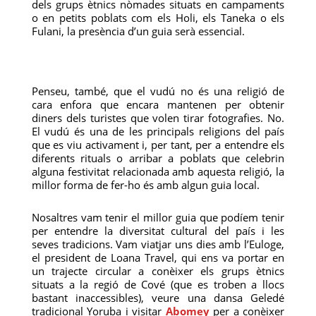
dels grups ètnics nòmades situats en campaments
o en petits poblats com els Holi, els Taneka o els
Fulani, la presència d’un guia serà essencial.
Penseu, també, que el vudú no és una religió de
cara enfora que encara mantenen per obtenir
diners dels turistes que volen tirar fotografies. No.
El vudú és una de les principals religions del país
que es viu activament i, per tant, per a entendre els
diferents rituals o arribar a poblats que celebrin
alguna festivitat relacionada amb aquesta religió, la
millor forma de fer-ho és amb algun guia local.
Nosaltres vam tenir el millor guia que podíem tenir
per entendre la diversitat cultural del país i les
seves tradicions. Vam viatjar uns dies amb l’Euloge,
el president de Loana Travel, qui ens va portar en
un trajecte circular a conèixer els grups ètnics
situats a la regió de Cové (que es troben a llocs
bastant inaccessibles), veure una dansa Geledé
tradicional Yoruba i visitar
Abomey
per a conèixer