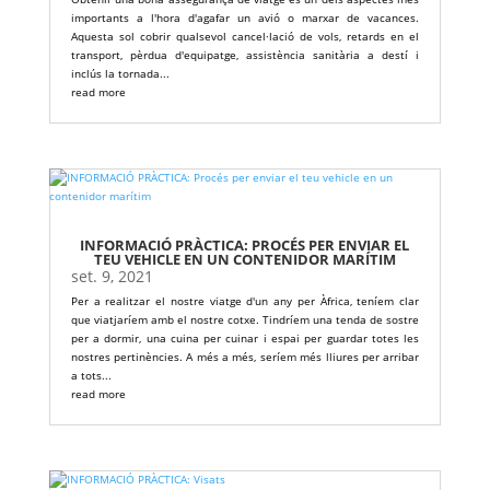
importants a l'hora d'agafar un avió o marxar de vacances.
Aquesta sol cobrir qualsevol cancel·lació de vols, retards en el
transport, pèrdua d'equipatge, assistència sanitària a destí i
inclús la tornada...
read more
INFORMACIÓ PRÀCTICA: PROCÉS PER ENVIAR EL
TEU VEHICLE EN UN CONTENIDOR MARÍTIM
set. 9, 2021
Per a realitzar el nostre viatge d'un any per Àfrica, teníem clar
que viatjaríem amb el nostre cotxe. Tindríem una tenda de sostre
per a dormir, una cuina per cuinar i espai per guardar totes les
nostres pertinències. A més a més, seríem més lliures per arribar
a tots...
read more