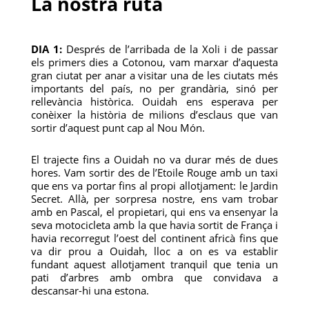
La nostra ruta
DIA 1:
Després de l’arribada de la Xoli i de passar
els primers dies a Cotonou, vam marxar d’aquesta
gran ciutat per anar a visitar una de les ciutats més
importants del país, no per grandària, sinó per
rellevància històrica. Ouidah ens esperava per
conèixer la història de milions d’esclaus que van
sortir d’aquest punt cap al Nou Món.
El trajecte fins a Ouidah no va durar més de dues
hores. Vam sortir des de l’Etoile Rouge amb un taxi
que ens va portar fins al propi allotjament: le Jardin
Secret. Allà, per sorpresa nostre, ens vam trobar
amb en Pascal, el propietari, qui ens va ensenyar la
seva motocicleta amb la que havia sortit de França i
havia recorregut l’oest del continent africà fins que
va dir prou a Ouidah, lloc a on es va establir
fundant aquest allotjament tranquil que tenia un
pati d’arbres amb ombra que convidava a
descansar-hi una estona.