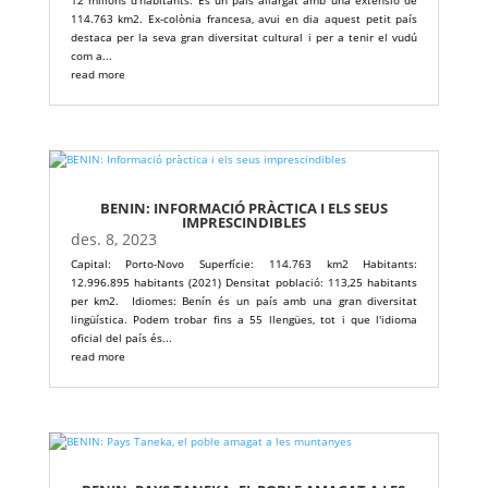
114.763 km2. Ex-colònia francesa, avui en dia aquest petit país
destaca per la seva gran diversitat cultural i per a tenir el vudú
com a...
read more
BENIN: INFORMACIÓ PRÀCTICA I ELS SEUS
IMPRESCINDIBLES
des. 8, 2023
Capital: Porto-Novo Superfície: 114.763 km2 Habitants:
12.996.895 habitants (2021) Densitat població: 113,25 habitants
per km2. Idiomes: Benín és un país amb una gran diversitat
lingüística. Podem trobar fins a 55 llengües, tot i que l'idioma
oficial del país és...
read more