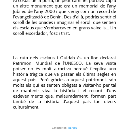
Al costat de la porta, un petit caminet portava cap a
un altre monument que era un memorial de l’any
Jubileu de l’any 2000 i que s’erigí com un record de
l’evangelització de Benín. Des d’allà, podràs sentir el
soroll de les onades i imaginar el soroll que sentien
els esclaus que s’embarcaven en grans vaixells… Un
soroll eixordador, fosc i trist.
La ruta dels esclaus i Ouidah és un lloc declarat
Patrimoni Mundial de l’UNESCO. La seva visita
potser no és molt atractiva perquè t’explica una
història tràgica que va passar els últims segles en
aquest país. Però gràcies a aquest patrimoni, són
molts els qui es senten obligats a visitar-ho per tal
de mantenir viva la història i el record d’uns
esdeveniments que, malauradament, formen part
també de la història d’aquest país tan divers
culturalment.
Categories:
BENIN