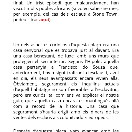
final. Un trist episodi que malauradament han
viscut molts pobles africans (si voleu saber-ne més,
per exemple, del cas dels esclaus a Stone Town,
podeu clicar
aquí
).
Un dels aspectes curiosos d’aquesta plaça era una
casa senyorial que es trobava just al davant. Era
una casa benestant, de luxe, amb uns murs que
protegien el seu interior. Segons l’Hipòlit, aquella
casa pertanyia a Francisco do Souza que,
anteriorment, havia sigut traficant d’esclaus i, avui
en dia, els seus avantpassats encara vivien allà.
Òbviament, segurament els inquilins actuals
d’aquell habitatge no són favorables a l’esclavitud,
però era curiós, tal com ens va explicar el nostre
guia, que aquella casa encara es mantingués allà
com a record de la història. Una casa que
segurament s’hauria erigit amb els diners de les
ventes dels esclaus als colonitzadors europeus.
Després d’aquesta plaça, vam avançar amb les