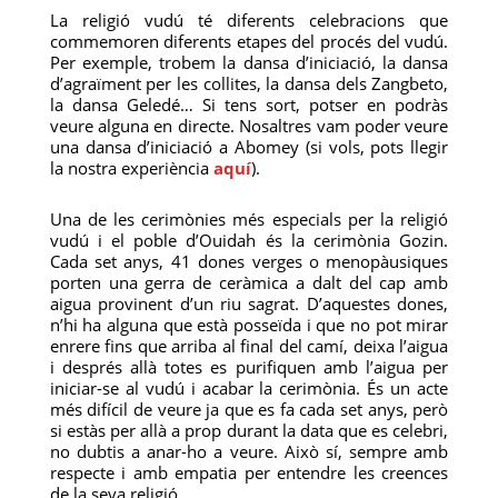
La religió vudú té diferents celebracions que
commemoren diferents etapes del procés del vudú.
Per exemple, trobem la dansa d’iniciació, la dansa
d’agraïment per les collites, la dansa dels Zangbeto,
la dansa Geledé… Si tens sort, potser en podràs
veure alguna en directe. Nosaltres vam poder veure
una dansa d’iniciació a Abomey (si vols, pots llegir
la nostra experiència
aquí
).
Una de les cerimònies més especials per la religió
vudú i el poble d’Ouidah és la cerimònia Gozin.
Cada set anys, 41 dones verges o menopàusiques
porten una gerra de ceràmica a dalt del cap amb
aigua provinent d’un riu sagrat. D’aquestes dones,
n’hi ha alguna que està posseïda i que no pot mirar
enrere fins que arriba al final del camí, deixa l’aigua
i després allà totes es purifiquen amb l’aigua per
iniciar-se al vudú i acabar la cerimònia. És un acte
més difícil de veure ja que es fa cada set anys, però
si estàs per allà a prop durant la data que es celebri,
no dubtis a anar-ho a veure. Això sí, sempre amb
respecte i amb empatia per entendre les creences
de la seva religió.