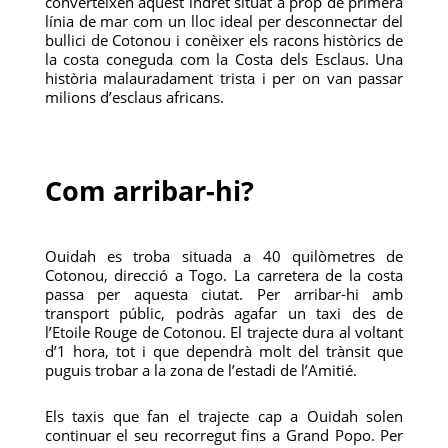
converteixen aquest indret situat a prop de primera
línia de mar com un lloc ideal per desconnectar del
bullici de Cotonou i conèixer els racons històrics de
la costa coneguda com la Costa dels Esclaus. Una
història malauradament trista i per on van passar
milions d’esclaus africans.
Com arribar-hi?
Ouidah es troba situada a 40 quilòmetres de
Cotonou, direcció a Togo. La carretera de la costa
passa per aquesta ciutat. Per arribar-hi amb
transport públic, podràs agafar un taxi des de
l’Etoile Rouge de Cotonou. El trajecte dura al voltant
d’1 hora, tot i que dependrà molt del trànsit que
puguis trobar a la zona de l’estadi de l’Amitié.
Els taxis que fan el trajecte cap a Ouidah solen
continuar el seu recorregut fins a Grand Popo. Per