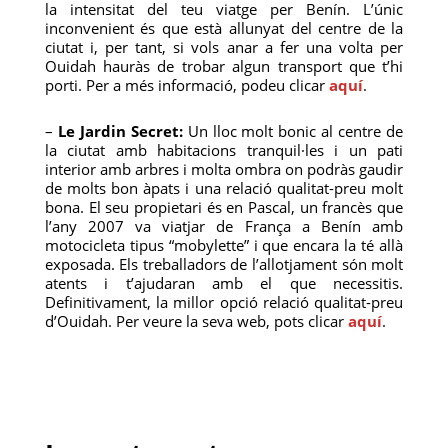
la intensitat del teu viatge per Benín. L’únic
inconvenient és que està allunyat del centre de la
ciutat i, per tant, si vols anar a fer una volta per
Ouidah hauràs de trobar algun transport que t’hi
porti. Per a més informació, podeu clicar
aquí
.
–
Le Jardin Secret:
Un lloc molt bonic al centre de
la ciutat amb habitacions tranquil·les i un pati
interior amb arbres i molta ombra on podràs gaudir
de molts bon àpats i una relació qualitat-preu molt
bona. El seu propietari és en Pascal, un francès que
l’any 2007 va viatjar de França a Benín amb
motocicleta tipus “mobylette” i que encara la té allà
exposada. Els treballadors de l’allotjament són molt
atents i t’ajudaran amb el que necessitis.
Definitivament, la millor opció relació qualitat-preu
d’Ouidah. Per veure la seva web, pots clicar
aquí
.