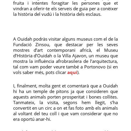
fruita i intentes foragitar les persones que et
vindran a oferir-te els serveis de guia per a conèixer
la història del vudú i la història dels esclaus.
A Ouidah podràs visitar alguns museus com el de la
Fundació Zinsou, que destacar per les seves
mostres d’art contemporani africà, el Museu
d’Història d’Ouidah o la Villa Ajavon, un museu que
mostra la influència afrobrasilera de l’arquitectura,
tal com vam poder veure també a Portonovo (si en
vols saber més, pots clicar
aquí
).
I, finalment, molta gent et comentarà que a Ouidah
hi ha un temple de pitons ja que consideren que
aquests animals porten prosperitat i bones collites.
Tanmateix, la visita, segons hem llegit, s’ha
convertit en un circ a on et fas foto amb els animals
al voltant del teu coll i que vam considerar que no
era oportú anar-hi.