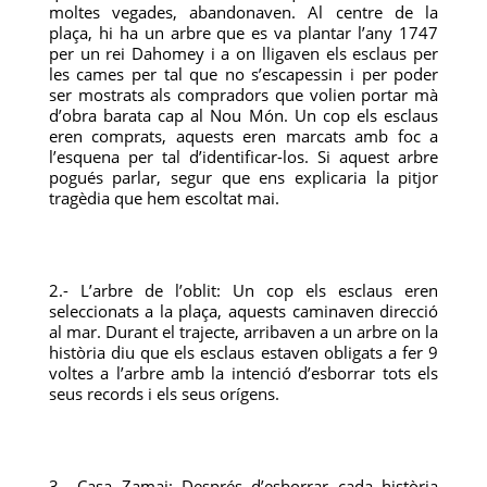
moltes vegades, abandonaven. Al centre de la
plaça, hi ha un arbre que es va plantar l’any 1747
per un rei Dahomey i a on lligaven els esclaus per
les cames per tal que no s’escapessin i per poder
ser mostrats als compradors que volien portar mà
d’obra barata cap al Nou Món. Un cop els esclaus
eren comprats, aquests eren marcats amb foc a
l’esquena per tal d’identificar-los. Si aquest arbre
pogués parlar, segur que ens explicaria la pitjor
tragèdia que hem escoltat mai.
2.- L’arbre de l’oblit: Un cop els esclaus eren
seleccionats a la plaça, aquests caminaven direcció
al mar. Durant el trajecte, arribaven a un arbre on la
història diu que els esclaus estaven obligats a fer 9
voltes a l’arbre amb la intenció d’esborrar tots els
seus records i els seus orígens.
3.- Casa Zamai: Després d’esborrar cada història