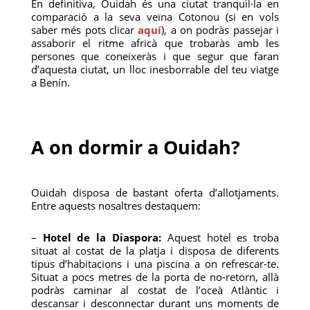
En definitiva, Ouidah és una ciutat tranquil·la en
comparació a la seva veïna Cotonou (si en vols
saber més pots clicar
aquí
), a on podràs passejar i
assaborir el ritme africà que trobaràs amb les
persones que coneixeràs i que segur que faran
d’aquesta ciutat, un lloc inesborrable del teu viatge
a Benín.
A on dormir a Ouidah?
Ouidah disposa de bastant oferta d’allotjaments.
Entre aquests nosaltres destaquem:
–
Hotel de la Diaspora:
Aquest hotel es troba
situat al costat de la platja i disposa de diferents
tipus d’habitacions i una piscina a on refrescar-te.
Situat a pocs metres de la porta de no-retorn, allà
podràs caminar al costat de l’oceà Atlàntic i
descansar i desconnectar durant uns moments de