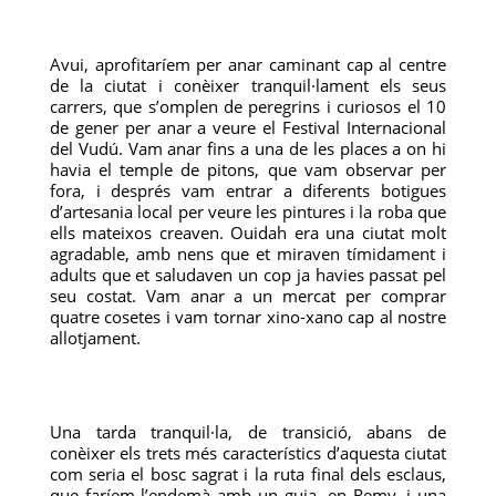
Avui, aprofitaríem per anar caminant cap al centre
de la ciutat i conèixer tranquil·lament els seus
carrers, que s’omplen de peregrins i curiosos el 10
de gener per anar a veure el Festival Internacional
del Vudú. Vam anar fins a una de les places a on hi
havia el temple de pitons, que vam observar per
fora, i després vam entrar a diferents botigues
d’artesania local per veure les pintures i la roba que
ells mateixos creaven. Ouidah era una ciutat molt
agradable, amb nens que et miraven tímidament i
adults que et saludaven un cop ja havies passat pel
seu costat. Vam anar a un mercat per comprar
quatre cosetes i vam tornar xino-xano cap al nostre
allotjament.
Una tarda tranquil·la, de transició, abans de
conèixer els trets més característics d’aquesta ciutat
com seria el bosc sagrat i la ruta final dels esclaus,
que faríem l’endemà amb un guia, en Remy, i una