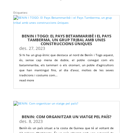
Etiquetes:
BENIN I TOGO: EL PAYS BETAMMARIBÈ I EL PAYS
TAMBERMA, UN GRUP TRIBAL AMB UNES
CONSTRUCCIONS ÚNIQUES
des. 27, 2023
Si hi ha un grup ètnic que destaca al nord de Benín i Togo aquest,
és, sense cap mena de dubte, el poble conegut com els
batammariba, els tammari o els otomari, un poble d’agricultors
que han mantingut fins, al dia d’avui, moltes de les seves
tradicions i costums com...
read more
BENIN: COM ORGANITZAR UN VIATGE PEL PAÍS?
des. 8, 2023
Benín és un país situat a la costa de Guinea que té al voltant de
12 milions d’habitants. És un país allargat amb una extensió de