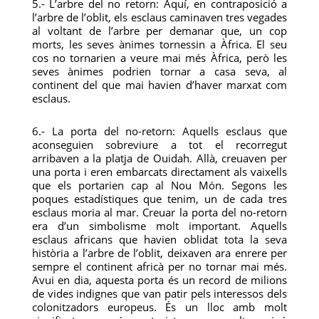
5.- L’arbre del no retorn: Aquí, en contraposició a
l’arbre de l’oblit, els esclaus caminaven tres vegades
al voltant de l’arbre per demanar que, un cop
morts, les seves ànimes tornessin a Àfrica. El seu
cos no tornarien a veure mai més Àfrica, però les
seves ànimes podrien tornar a casa seva, al
continent del que mai havien d’haver marxat com
esclaus.
6.- La porta del no-retorn: Aquells esclaus que
aconseguien sobreviure a tot el recorregut
arribaven a la platja de Ouidah. Allà, creuaven per
una porta i eren embarcats directament als vaixells
que els portarien cap al Nou Món. Segons les
poques estadístiques que tenim, un de cada tres
esclaus moria al mar. Creuar la porta del no-retorn
era d’un simbolisme molt important. Aquells
esclaus africans que havien oblidat tota la seva
història a l’arbre de l’oblit, deixaven ara enrere per
sempre el continent africà per no tornar mai més.
Avui en dia, aquesta porta és un record de milions
de vides indignes que van patir pels interessos dels
colonitzadors europeus. És un lloc amb molt