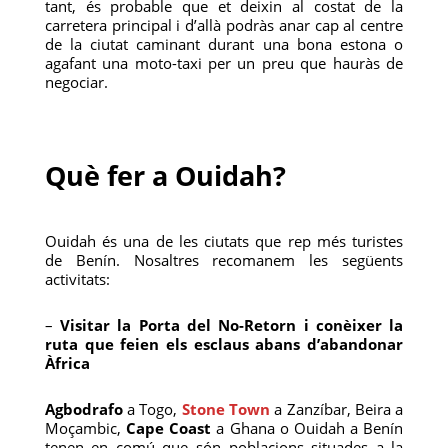
tant, és probable que et deixin al costat de la
carretera principal i d’allà podràs anar cap al centre
de la ciutat caminant durant una bona estona o
agafant una moto-taxi per un preu que hauràs de
negociar.
Què fer a Ouidah?
Ouidah és una de les ciutats que rep més turistes
de Benín. Nosaltres recomanem les següents
activitats:
–
Visitar la Porta del No-Retorn i conèixer la
ruta que feien els esclaus abans d’abandonar
Àfrica
Agbodrafo
a Togo,
Stone Town
a Zanzíbar, Beira a
Moçambic,
Cape Coast
a Ghana o Ouidah a Benín
tenen en comú que són poblacions situades a la