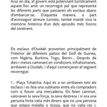
Avui en dia, el govern està potenciant turísticament
aquest lloc amb un recorregut pel que representa
les diferents parts que passaven els esclaus abans
d’embarcar-se. D’aquesta manera, a part
d’aconseguir atreure turistes, també manté viva la
memòria històrica d’un dels episodis més foscos
del continent.
Els esclaus d’Ouidah provenien principalment de
l’interior de diferents països del Golf de Guinea,
com Nigèria, Burkina, Togo, Benín… Després de
dies i mesos caminant en condicions infrahumanes,
arribaven a Ouidah, i d’aquí començaven el següent
recorregut:
1.- Plaça Tchatcha: Aquí és a on arribaven tots els
esclaus i es feia una subhasta entre els compradors
com si fossin una mercaderia. Els feien caminar,
valoraven la seva força, la seva destresa i si era una
persona forta valia més diners que no una persona
que estava malalta o tossia, que no valia res i,