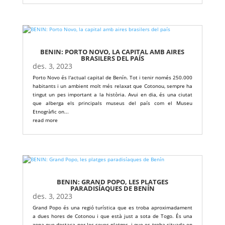
BENIN: PORTO NOVO, LA CAPITAL AMB AIRES
BRASILERS DEL PAÍS
des. 3, 2023
Porto Novo és l'actual capital de Benín. Tot i tenir només 250.000
habitants i un ambient molt més relaxat que Cotonou, sempre ha
tingut un pes important a la història. Avui en dia, és una ciutat
que alberga els principals museus del país com el Museu
Etnogràfic on...
read more
BENIN: GRAND POPO, LES PLATGES
PARADISÍAQUES DE BENÍN
des. 3, 2023
Grand Popo és una regió turística que es troba aproximadament
a dues hores de Cotonou i que està just a sota de Togo. És una
zona que destaca per les seves platges, i que es troba situada en