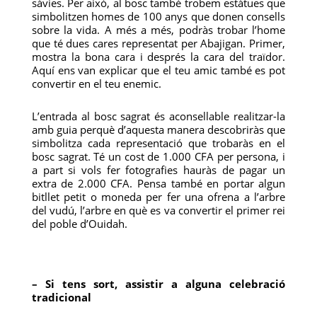
sàvies. Per això, al bosc també trobem estàtues que
simbolitzen homes de 100 anys que donen consells
sobre la vida. A més a més, podràs trobar l’home
que té dues cares representat per Abajigan. Primer,
mostra la bona cara i després la cara del traïdor.
Aquí ens van explicar que el teu amic també es pot
convertir en el teu enemic.
L’entrada al bosc sagrat és aconsellable realitzar-la
amb guia perquè d’aquesta manera descobriràs que
simbolitza cada representació que trobaràs en el
bosc sagrat. Té un cost de 1.000 CFA per persona, i
a part si vols fer fotografies hauràs de pagar un
extra de 2.000 CFA. Pensa també en portar algun
bitllet petit o moneda per fer una ofrena a l’arbre
del vudú, l’arbre en què es va convertir el primer rei
del poble d’Ouidah.
– Si tens sort, assistir a alguna celebració
tradicional