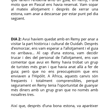
moto que en Pascal ens havia reservat. Vam sopar
al mateix allotjament i després de xerrar una
estona, vam anar a descansar per estar punt pel dia
següent.
DIA 2:
Avui havíem quedat amb en Remy per anar a
visitar la part històrica i cultural de Ouidah. Després
d’esmorzar, ens vam esperar a l’allotjament i el guia
no arribava… Al cap d’una estona, vam decidir
trucar i des del personal de l’allotjament, ens van
comentar que avui en Remy havia trobat un grup
de turistes més gran i que havia anat allà a fer de
guia; però que no ens preocupéssim que ens
enviaven a l’Hipòlit. A Àfrica, aquests canvis són
freqüents i totalment comprensibles, perquè
segurament en Remy tenia l’oportunitat de guanyar
més diners amb un grup gran que no només amb
nosaltres tres.
Així que, després d’una bona estona, va aparèixer