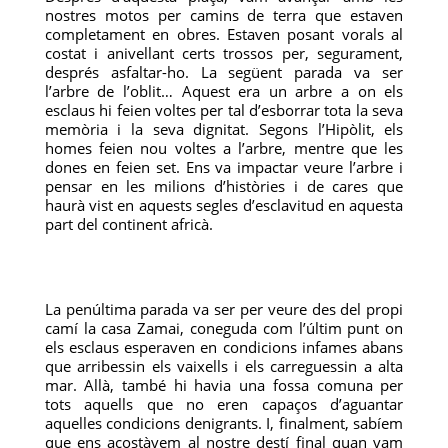
nostres motos per camins de terra que estaven
completament en obres. Estaven posant vorals al
costat i anivellant certs trossos per, segurament,
després asfaltar-ho. La següent parada va ser
l’arbre de l’oblit… Aquest era un arbre a on els
esclaus hi feien voltes per tal d’esborrar tota la seva
memòria i la seva dignitat. Segons l’Hipòlit, els
homes feien nou voltes a l’arbre, mentre que les
dones en feien set. Ens va impactar veure l’arbre i
pensar en les milions d’històries i de cares que
haurà vist en aquests segles d’esclavitud en aquesta
part del continent africà.
La penúltima parada va ser per veure des del propi
camí la casa Zamai, coneguda com l’últim punt on
els esclaus esperaven en condicions infames abans
que arribessin els vaixells i els carreguessin a alta
mar. Allà, també hi havia una fossa comuna per
tots aquells que no eren capaços d’aguantar
aquelles condicions denigrants. I, finalment, sabíem
que ens acostàvem al nostre destí final quan vam