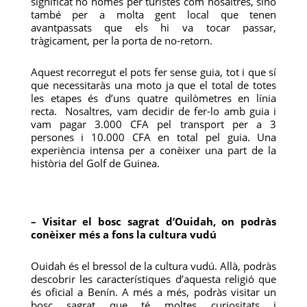
significat no només per turistes com nosaltres, sinó
també per a molta gent local que tenen
avantpassats que els hi va tocar passar,
tràgicament, per la porta de no-retorn.
Aquest recorregut el pots fer sense guia, tot i que sí
que necessitaràs una moto ja que el total de totes
les etapes és d’uns quatre quilòmetres en línia
recta. Nosaltres, vam decidir de fer-lo amb guia i
vam pagar 3.000 CFA pel transport per a 3
persones i 10.000 CFA en total pel guia. Una
experiència intensa per a conèixer una part de la
història del Golf de Guinea.
– Visitar el bosc sagrat d’Ouidah, on podràs
conèixer més a fons la cultura vudú
Ouidah és el bressol de la cultura vudú. Allà, podràs
descobrir les característiques d’aquesta religió que
és oficial a Benín. A més a més, podràs visitar un
bosc sagrat que té moltes curiositats i