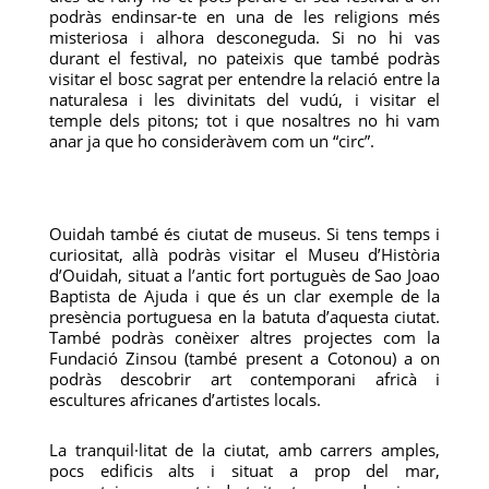
podràs endinsar-te en una de les religions més
misteriosa i alhora desconeguda. Si no hi vas
durant el festival, no pateixis que també podràs
visitar el bosc sagrat per entendre la relació entre la
naturalesa i les divinitats del vudú, i visitar el
temple dels pitons; tot i que nosaltres no hi vam
anar ja que ho consideràvem com un “circ”.
Ouidah també és ciutat de museus. Si tens temps i
curiositat, allà podràs visitar el Museu d’Història
d’Ouidah, situat a l’antic fort portuguès de Sao Joao
Baptista de Ajuda i que és un clar exemple de la
presència portuguesa en la batuta d’aquesta ciutat.
També podràs conèixer altres projectes com la
Fundació Zinsou (també present a Cotonou) a on
podràs descobrir art contemporani africà i
escultures africanes d’artistes locals.
La tranquil·litat de la ciutat, amb carrers amples,
pocs edificis alts i situat a prop del mar,