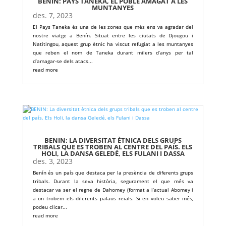
BENIN: PAYS TANEKA, EL POBLE AMAGAT A LES
MUNTANYES
des. 7, 2023
El Pays Taneka és una de les zones que més ens va agradar del
nostre viatge a Benín. Situat entre les ciutats de Djougou i
Natitingou, aquest grup ètnic ha viscut refugiat a les muntanyes
que reben el nom de Taneka durant milers d’anys per tal
d’amagar-se dels atacs...
read more
BENIN: LA DIVERSITAT ÈTNICA DELS GRUPS
TRIBALS QUE ES TROBEN AL CENTRE DEL PAÍS. ELS
HOLI, LA DANSA GELEDÉ, ELS FULANI I DASSA
des. 3, 2023
Benín és un país que destaca per la presència de diferents grups
tribals. Durant la seva història, segurament el que més va
destacar va ser el regne de Dahomey (format a l’actual Abomey i
a on trobem els diferents palaus reials. Si en voleu saber més,
podeu clicar...
read more