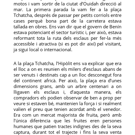
motos i vam sortir de la ciutat d’Ouidah direcció al
mar. La primera parada la vam fer a la plaça
Tchatcha, després de passar per petits corriols entre
cases perquè bona part de la carretera estava
tallada en obres. Ens van dir que el govern de Benín
estava potenciant el sector turístic i, per això, estava
reformant tota la ruta dels esclaus per fer-la més
accessible i atractiva (si es pot dir així) pel visitant,
ja sigui local o internacional.
A la plaça Tchatcha, l’Hipòlit ens va explicar que era
el lloc a on es reunien els milers d’esclaus abans de
ser venuts i destinats cap a un lloc desconegut fora
del continent africà. Per això, la plaça era d’unes
dimensions grans, amb un arbre centenari a on
lligaven els esclaus i, d’aquesta manera, els
compradors els podien observar de ben a prop per
veure si estaven bé, mantenien la força i si realment
valien el preu que tenien acordat amb el venedor.
Era com un mercat majorista de fruita, però amb
l’única diferència que les fruites eren persones
humanes que patien tractes indignes des de la seva
captura, durant tot el trajecte i fins la seva venta