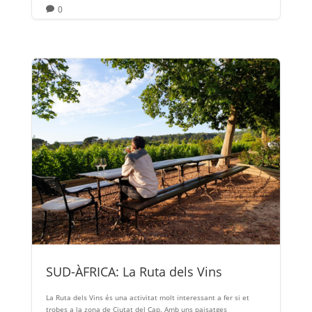
0

SUD-ÀFRICA: La Ruta dels Vins
La Ruta dels Vins és una activitat molt interessant a fer si et
trobes a la zona de Ciutat del Cap. Amb uns paisatges