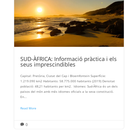
SUD-ÀFRICA: Informació pràctica i els
seus imprescindibles
Capital: Pretòria, Ciutat del Cap i Bloemfontein Superfície:
1.219.090 km2 Habitants: 58.775.000 habitants (2019) Densitat
població: 48,21 habitants per km2. Idiomes: Sud-Àfrica és un dels
països del món amb més idiomes oficials a la seva constitució.
En...
Read More
0
