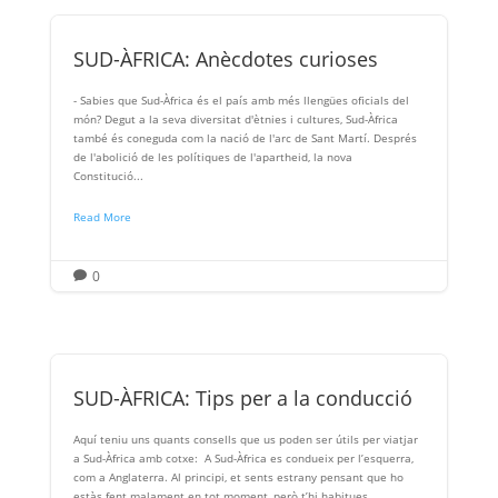
SUD-ÀFRICA: Anècdotes curioses
- Sabies que Sud-Àfrica és el país amb més llengües oficials del
món? Degut a la seva diversitat d'ètnies i cultures, Sud-Àfrica
també és coneguda com la nació de l'arc de Sant Martí. Després
de l'abolició de les polítiques de l'apartheid, la nova
Constitució...
Read More
0

SUD-ÀFRICA: Tips per a la conducció
Aquí teniu uns quants consells que us poden ser útils per viatjar
a Sud-Àfrica amb cotxe: A Sud-Àfrica es condueix per l’esquerra,
com a Anglaterra. Al principi, et sents estrany pensant que ho
estàs fent malament en tot moment, però t’hi habitues