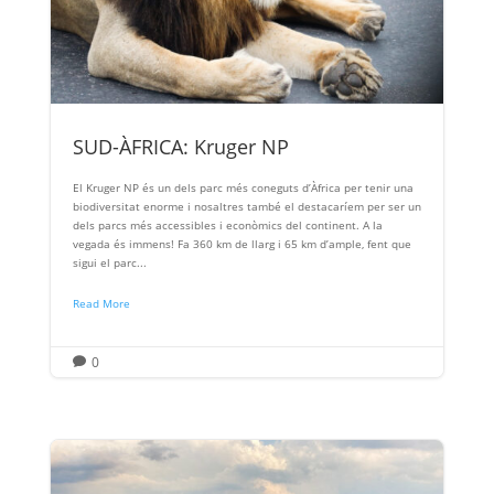
SUD-ÀFRICA: Kruger NP
El Kruger NP és un dels parc més coneguts d’Àfrica per tenir una
biodiversitat enorme i nosaltres també el destacaríem per ser un
dels parcs més accessibles i econòmics del continent. A la
vegada és immens! Fa 360 km de llarg i 65 km d’ample, fent que
sigui el parc...
Read More
0
