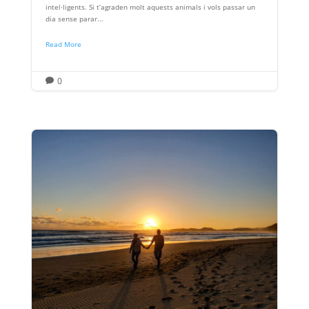
intel·ligents. Si t’agraden molt aquests animals i vols passar un
dia sense parar...
Read More
0
