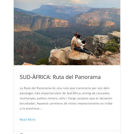
SUD-ÀFRICA: Ruta del Panorama
La Ruta del Panorama és una ruta que transcorre per uns dels
paisatges més espectaculars de Sud-Àfrica, enmig de cascades,
muntanyes, pobles miners, valls i llargs canyons que et deixaran
bocabadat. Aquesta carretera de vistes impressionants es troba
a la província...
Read More