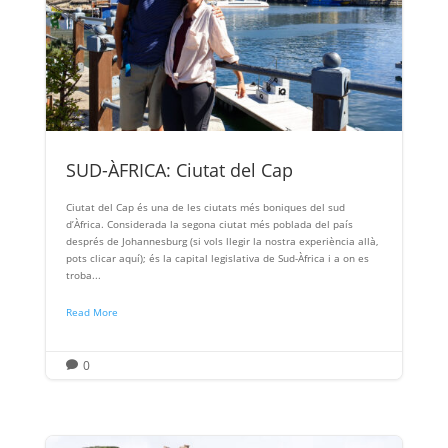
SUD-ÀFRICA: Ciutat del Cap
Ciutat del Cap és una de les ciutats més boniques del sud
d’Àfrica. Considerada la segona ciutat més poblada del país
després de Johannesburg (si vols llegir la nostra experiència allà,
pots clicar aquí); és la capital legislativa de Sud-Àfrica i a on es
troba...
Read More
0
