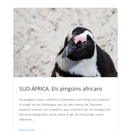
SUD-ÀFRICA: Els pingüins africans
Els pingüins viuen sobretot a l’hemisferi sud menys una espècie,
el pingüí de les Galápagos que viu més amunt de l’Equador.
Aquests animals tan simpàtics que coneixem per les imatges del
National Geographic vivint sobre el gel de l’Antàrtida, tenen
diferents...
Read More