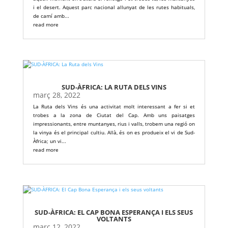
i el desert. Aquest parc nacional allunyat de les rutes habituals,
de camí amb...
read more
SUD-ÀFRICA: LA RUTA DELS VINS
març 28, 2022
La Ruta dels Vins és una activitat molt interessant a fer si et
trobes a la zona de Ciutat del Cap. Amb uns paisatges
impressionants, entre muntanyes, rius i valls, trobem una regió on
la vinya és el principal cultiu. Allà, és on es produeix el vi de Sud-
Àfrica; un vi...
read more
SUD-ÀFRICA: EL CAP BONA ESPERANÇA I ELS SEUS
VOLTANTS
març 12, 2022