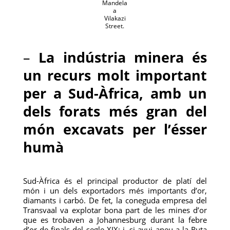
Mandela
a
Vilakazi
Street.
–
La indústria minera és
un recurs molt important
per a Sud-Àfrica, amb un
dels forats més gran del
món excavats per l’ésser
humà
Sud-Àfrica és el principal productor de platí del
món i un dels exportadors més importants d’or,
diamants i carbó. De fet, la coneguda empresa del
Transvaal va explotar bona part de les mines d’or
que es trobaven a Johannesburg durant la febre
d’or de finals del segle XIX; i, si avui aneu a la Ruta