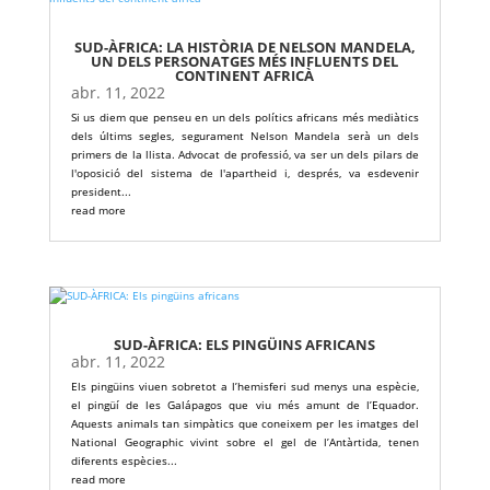
SUD-ÀFRICA: LA HISTÒRIA DE NELSON MANDELA,
UN DELS PERSONATGES MÉS INFLUENTS DEL
CONTINENT AFRICÀ
abr. 11, 2022
Si us diem que penseu en un dels polítics africans més mediàtics
dels últims segles, segurament Nelson Mandela serà un dels
primers de la llista. Advocat de professió, va ser un dels pilars de
l'oposició del sistema de l'apartheid i, després, va esdevenir
president...
read more
SUD-ÀFRICA: ELS PINGÜINS AFRICANS
abr. 11, 2022
Els pingüins viuen sobretot a l’hemisferi sud menys una espècie,
el pingüí de les Galápagos que viu més amunt de l’Equador.
Aquests animals tan simpàtics que coneixem per les imatges del
National Geographic vivint sobre el gel de l’Antàrtida, tenen
diferents espècies...
read more