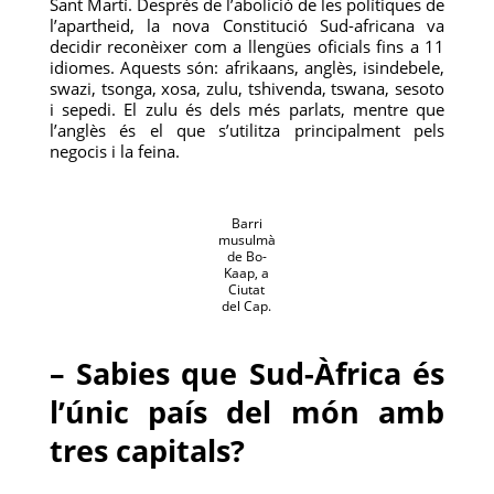
Sant Martí. Després de l’abolició de les polítiques de
l’apartheid, la nova Constitució Sud-africana va
decidir reconèixer com a llengües oficials fins a 11
idiomes. Aquests són: afrikaans, anglès, isindebele,
swazi, tsonga, xosa, zulu, tshivenda, tswana, sesoto
i sepedi. El zulu és dels més parlats, mentre que
l’anglès és el que s’utilitza principalment pels
negocis i la feina.
Barri
musulmà
de Bo-
Kaap, a
Ciutat
del Cap.
– Sabies que Sud-Àfrica és
l’únic país del món amb
tres capitals?