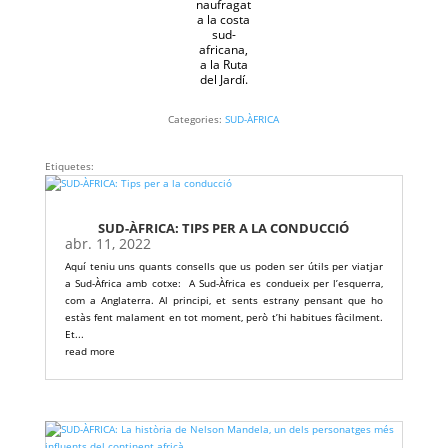
naufragat
a la costa
sud-
africana,
a la Ruta
del Jardí.
Categories:
SUD-ÀFRICA
Etiquetes:
SUD-ÀFRICA: TIPS PER A LA CONDUCCIÓ
abr. 11, 2022
Aquí teniu uns quants consells que us poden ser útils per viatjar
a Sud-Àfrica amb cotxe: A Sud-Àfrica es condueix per l’esquerra,
com a Anglaterra. Al principi, et sents estrany pensant que ho
estàs fent malament en tot moment, però t’hi habitues fàcilment.
Et...
read more