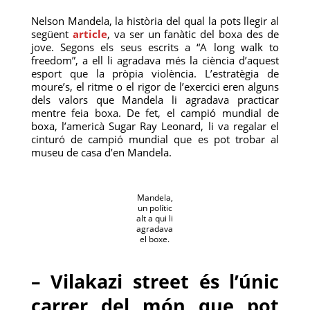
Nelson Mandela, la història del qual la pots llegir al
següent
article
, va ser un fanàtic del boxa des de
jove. Segons els seus escrits a “A long walk to
freedom”, a ell li agradava més la ciència d’aquest
esport que la pròpia violència. L’estratègia de
moure’s, el ritme o el rigor de l’exercici eren alguns
dels valors que Mandela li agradava practicar
mentre feia boxa. De fet, el campió mundial de
boxa, l’americà Sugar Ray Leonard, li va regalar el
cinturó de campió mundial que es pot trobar al
museu de casa d’en Mandela.
Mandela,
un polític
alt a qui li
agradava
el boxe.
– Vilakazi street és l’únic
carrer del món que pot