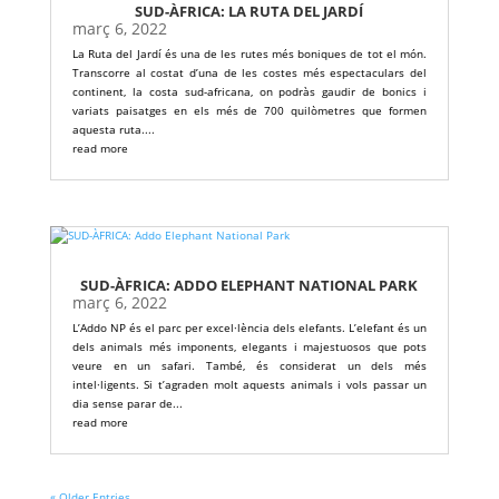
SUD-ÀFRICA: LA RUTA DEL JARDÍ
març 6, 2022
La Ruta del Jardí és una de les rutes més boniques de tot el món.
Transcorre al costat d’una de les costes més espectaculars del
continent, la costa sud-africana, on podràs gaudir de bonics i
variats paisatges en els més de 700 quilòmetres que formen
aquesta ruta....
read more
SUD-ÀFRICA: ADDO ELEPHANT NATIONAL PARK
març 6, 2022
L’Addo NP és el parc per excel·lència dels elefants. L’elefant és un
dels animals més imponents, elegants i majestuosos que pots
veure en un safari. També, és considerat un dels més
intel·ligents. Si t’agraden molt aquests animals i vols passar un
dia sense parar de...
read more
« Older Entries