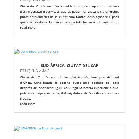
Ciutat del Cap és una ciutat multicultural, cosmopolita i amb una
gran diversitat d’activitats que es poden fer visitant els diferents
punts emblemàtics de la ciutat com també, desplaçant-te a pocs
quilòmetres d’ella. És una ciutat que tot i les seves dimensions,...
read more
SUD-ÀFRICA: CIUTAT DEL CAP
març 12, 2022
Ciutat del Cap és una de les ciutats més boniques del sud
d’Àfrica. Considerada la segona ciutat més poblada del país
després de Johannesburg (si vols llegir la nostra experiència allà,
pots clicar aquí); és la capital legislativa de Sud-Àfrica i a on es
troba...
read more