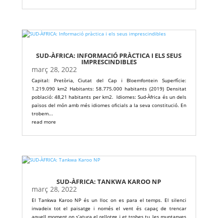
SUD-ÀFRICA: INFORMACIÓ PRÀCTICA I ELS SEUS
IMPRESCINDIBLES
març 28, 2022
Capital: Pretòria, Ciutat del Cap i Bloemfontein Superfície:
1.219.090 km2 Habitants: 58.775.000 habitants (2019) Densitat
població: 48,21 habitants per km2. Idiomes: Sud-Àfrica és un dels
països del món amb més idiomes oficials a la seva constitució. En
trobem...
read more
SUD-ÀFRICA: TANKWA KAROO NP
març 28, 2022
El Tankwa Karoo NP és un lloc on es para el temps. El silenci
invadeix tot el paisatge i només el vent és capaç de trencar
aquell moment on s’atura el rellotge i et trobes tu, les muntanyes