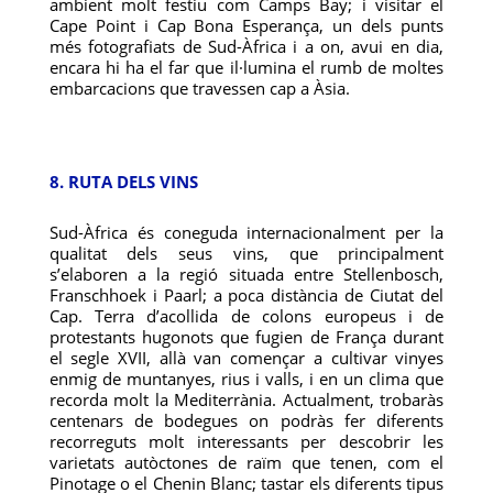
ambient molt festiu com Camps Bay; i visitar el
Cape Point i Cap Bona Esperança, un dels punts
més fotografiats de Sud-Àfrica i a on, avui en dia,
encara hi ha el far que il·lumina el rumb de moltes
embarcacions que travessen cap a Àsia.
8. RUTA DELS VINS
Sud-Àfrica és coneguda internacionalment per la
qualitat dels seus vins, que principalment
s’elaboren a la regió situada entre Stellenbosch,
Franschhoek i Paarl; a poca distància de Ciutat del
Cap. Terra d’acollida de colons europeus i de
protestants hugonots que fugien de França durant
el segle XVII, allà van començar a cultivar vinyes
enmig de muntanyes, rius i valls, i en un clima que
recorda molt la Mediterrània. Actualment, trobaràs
centenars de bodegues on podràs fer diferents
recorreguts molt interessants per descobrir les
varietats autòctones de raïm que tenen, com el
Pinotage o el Chenin Blanc; tastar els diferents tipus