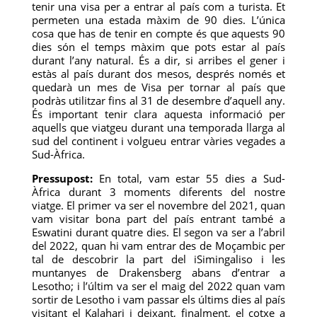
tenir una visa per a entrar al país com a turista. Et
permeten una estada màxim de 90 dies. L’única
cosa que has de tenir en compte és que aquests 90
dies són el temps màxim que pots estar al país
durant l’any natural. És a dir, si arribes el gener i
estàs al país durant dos mesos, després només et
quedarà un mes de Visa per tornar al país que
podràs utilitzar fins al 31 de desembre d’aquell any.
És important tenir clara aquesta informació per
aquells que viatgeu durant una temporada llarga al
sud del continent i volgueu entrar vàries vegades a
Sud-Àfrica.
Pressupost:
En total, vam estar 55 dies a Sud-
Àfrica durant 3 moments diferents del nostre
viatge. El primer va ser el novembre del 2021, quan
vam visitar bona part del país entrant també a
Eswatini durant quatre dies. El segon va ser a l’abril
del 2022, quan hi vam entrar des de Moçambic per
tal de descobrir la part del iSimingaliso i les
muntanyes de Drakensberg abans d’entrar a
Lesotho; i l’últim va ser el maig del 2022 quan vam
sortir de Lesotho i vam passar els últims dies al país
visitant el Kalahari i deixant, finalment, el cotxe a