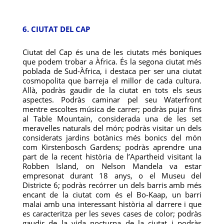
6. CIUTAT DEL CAP
Ciutat del Cap és una de les ciutats més boniques
que podem trobar a Àfrica. És la segona ciutat més
poblada de Sud-Àfrica, i destaca per ser una ciutat
cosmopolita que barreja el millor de cada cultura.
Allà, podràs gaudir de la ciutat en tots els seus
aspectes. Podràs caminar pel seu Waterfront
mentre escoltes música de carrer; podràs pujar fins
al Table Mountain, considerada una de les set
meravelles naturals del món; podràs visitar un dels
considerats jardins botànics més bonics del món
com Kirstenbosch Gardens; podràs aprendre una
part de la recent història de l’Apartheid visitant la
Robben Island, on Nelson Mandela va estar
empresonat durant 18 anys, o el Museu del
Districte 6; podràs recórrer un dels barris amb més
encant de la ciutat com és el Bo-Kaap, un barri
malai amb una interessant història al darrere i que
es caracteritza per les seves cases de color; podràs
gaudir de la vida nocturna de la ciutat i podràs