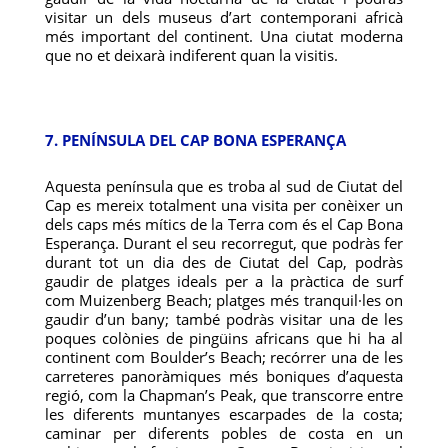
visitar un dels museus d’art contemporani africà
més important del continent. Una ciutat moderna
que no et deixarà indiferent quan la visitis.
7. PENÍNSULA DEL CAP BONA ESPERANÇA
Aquesta península que es troba al sud de Ciutat del
Cap es mereix totalment una visita per conèixer un
dels caps més mítics de la Terra com és el Cap Bona
Esperança. Durant el seu recorregut, que podràs fer
durant tot un dia des de Ciutat del Cap, podràs
gaudir de platges ideals per a la pràctica de surf
com Muizenberg Beach; platges més tranquil·les on
gaudir d’un bany; també podràs visitar una de les
poques colònies de pingüins africans que hi ha al
continent com Boulder’s Beach; recórrer una de les
carreteres panoràmiques més boniques d’aquesta
regió, com la Chapman’s Peak, que transcorre entre
les diferents muntanyes escarpades de la costa;
caminar per diferents pobles de costa en un