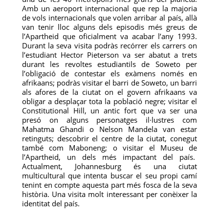
Amb un aeroport internacional que rep la majoria
de vols internacionals que volen arribar al país, allà
van tenir lloc alguns dels episodis més greus de
l’Apartheid que oficialment va acabar l’any 1993.
Durant la seva visita podràs recórrer els carrers on
l’estudiant Hector Pieterson va ser abatut a trets
durant les revoltes estudiantils de Soweto per
l’obligació de contestar els exàmens només en
afrikaans; podràs visitar el barri de Soweto, un barri
als afores de la ciutat on el govern afrikaans va
obligar a desplaçar tota la població negre; visitar el
Constitutional Hill, un antic fort que va ser una
presó on alguns personatges il·lustres com
Mahatma Ghandi o Nelson Mandela van estar
retinguts; descobrir el centre de la ciutat, conegut
també com Maboneng; o visitar el Museu de
l’Apartheid, un dels més impactant del país.
Actualment, Johannesburg és una ciutat
multicultural que intenta buscar el seu propi camí
tenint en compte aquesta part més fosca de la seva
història. Una visita molt interessant per conèixer la
identitat del país.