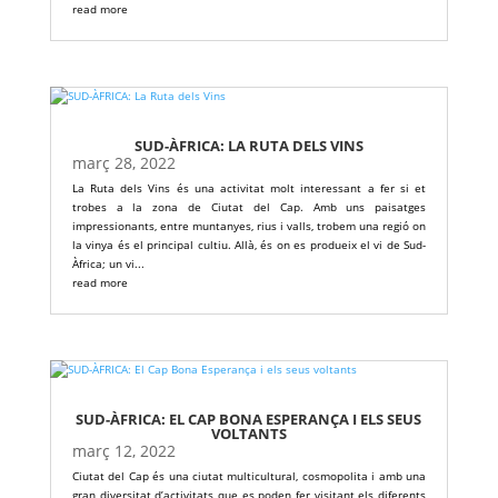
read more
SUD-ÀFRICA: LA RUTA DELS VINS
març 28, 2022
La Ruta dels Vins és una activitat molt interessant a fer si et
trobes a la zona de Ciutat del Cap. Amb uns paisatges
impressionants, entre muntanyes, rius i valls, trobem una regió on
la vinya és el principal cultiu. Allà, és on es produeix el vi de Sud-
Àfrica; un vi...
read more
SUD-ÀFRICA: EL CAP BONA ESPERANÇA I ELS SEUS
VOLTANTS
març 12, 2022
Ciutat del Cap és una ciutat multicultural, cosmopolita i amb una
gran diversitat d’activitats que es poden fer visitant els diferents