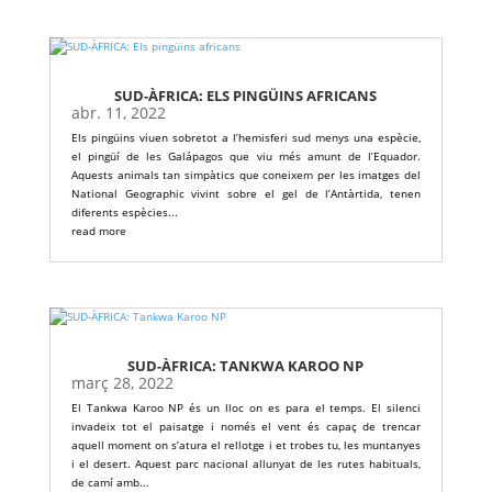
SUD-ÀFRICA: ELS PINGÜINS AFRICANS
abr. 11, 2022
Els pingüins viuen sobretot a l’hemisferi sud menys una espècie,
el pingüí de les Galápagos que viu més amunt de l’Equador.
Aquests animals tan simpàtics que coneixem per les imatges del
National Geographic vivint sobre el gel de l’Antàrtida, tenen
diferents espècies...
read more
SUD-ÀFRICA: TANKWA KAROO NP
març 28, 2022
El Tankwa Karoo NP és un lloc on es para el temps. El silenci
invadeix tot el paisatge i només el vent és capaç de trencar
aquell moment on s’atura el rellotge i et trobes tu, les muntanyes
i el desert. Aquest parc nacional allunyat de les rutes habituals,
de camí amb...