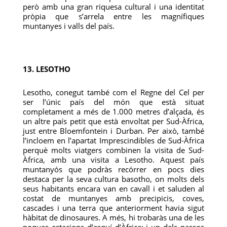
però amb una gran riquesa cultural i una identitat
pròpia que s’arrela entre les magnífiques
muntanyes i valls del país.
13. LESOTHO
Lesotho, conegut també com el Regne del Cel per
ser l’únic país del món que està situat
completament a més de 1.000 metres d’alçada, és
un altre país petit que està envoltat per Sud-Àfrica,
just entre Bloemfontein i Durban. Per això, també
l’incloem en l’apartat Imprescindibles de Sud-Àfrica
perquè molts viatgers combinen la visita de Sud-
Àfrica, amb una visita a Lesotho. Aquest país
muntanyós que podràs recórrer en pocs dies
destaca per la seva cultura basotho, on molts dels
seus habitants encara van en cavall i et saluden al
costat de muntanyes amb precipicis, coves,
cascades i una terra que anteriorment havia sigut
hàbitat de dinosaures. A més, hi trobaràs una de les