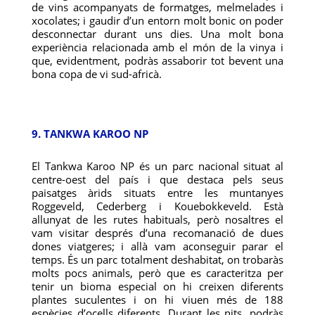
de vins acompanyats de formatges, melmelades i
xocolates; i gaudir d’un entorn molt bonic on poder
desconnectar durant uns dies. Una molt bona
experiència relacionada amb el món de la vinya i
que, evidentment, podràs assaborir tot bevent una
bona copa de vi sud-africà.
9. TANKWA KAROO NP
El Tankwa Karoo NP és un parc nacional situat al
centre-oest del país i que destaca pels seus
paisatges àrids situats entre les muntanyes
Roggeveld, Cederberg i Kouebokkeveld. Està
allunyat de les rutes habituals, però nosaltres el
vam visitar després d’una recomanació de dues
dones viatgeres; i allà vam aconseguir parar el
temps. És un parc totalment deshabitat, on trobaràs
molts pocs animals, però que es caracteritza per
tenir un bioma especial on hi creixen diferents
plantes suculentes i on hi viuen més de 188
espècies d’ocells diferents. Durant les nits, podràs