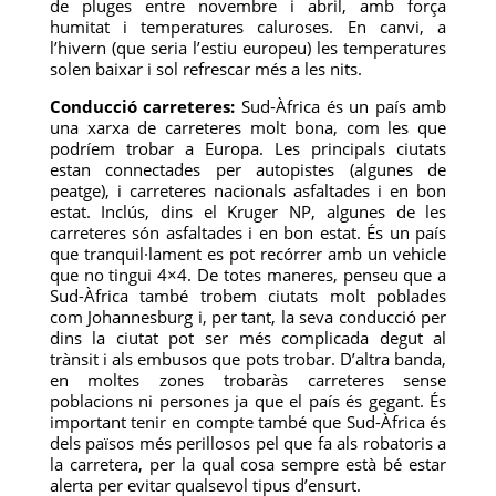
de pluges entre novembre i abril, amb força
humitat i temperatures caluroses. En canvi, a
l’hivern (que seria l’estiu europeu) les temperatures
solen baixar i sol refrescar més a les nits.
Conducció carreteres:
Sud-Àfrica és un país amb
una xarxa de carreteres molt bona, com les que
podríem trobar a Europa. Les principals ciutats
estan connectades per autopistes (algunes de
peatge), i carreteres nacionals asfaltades i en bon
estat. Inclús, dins el Kruger NP, algunes de les
carreteres són asfaltades i en bon estat. És un país
que tranquil·lament es pot recórrer amb un vehicle
que no tingui 4×4. De totes maneres, penseu que a
Sud-Àfrica també trobem ciutats molt poblades
com Johannesburg i, per tant, la seva conducció per
dins la ciutat pot ser més complicada degut al
trànsit i als embusos que pots trobar. D’altra banda,
en moltes zones trobaràs carreteres sense
poblacions ni persones ja que el país és gegant. És
important tenir en compte també que Sud-Àfrica és
dels països més perillosos pel que fa als robatoris a
la carretera, per la qual cosa sempre està bé estar
alerta per evitar qualsevol tipus d’ensurt.