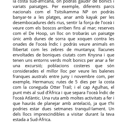
la costa sud-africana, on podràs gaudir de bonics i
variats paisatges. Per exemple, diferents parcs
nacionals com el Tsitsikamma NP on podràs
banyar-te a les platges, anar amb kayak per les
desembocadures dels rius, sentir la força de l’oceà i
veure com els boscos arriben fins al mar; reserves
com el De Hoop, un lloc on trobaràs un paisatge
únic amb dunes de sorra que xoquen contra les
onades de l’oceà Índic i podràs veure animals en
llibertat com les zebres de muntanya; llacunes
envoltades de boniques ciutats com Knysna i que
tenen uns entorns verds molt bonics per anar a fer
una excursió; poblacions costeres que són
considerades el millor lloc per veure les balenes
franques australs entre juny i novembre com, per
exemple, Hermanus; rutes de 5 dies per la costa
com la coneguda Otter Trail; i el cap Agulhas, el
punt més al sud d’Àfrica i que separa l’oceà Índic de
l’oceà Atlàntic. Una ruta amb moltes activitats a fer i
que hauràs de planejar amb antelació, ja que t’hi
podries estar dues setmanes tranquil·lament. Un
dels llocs imprescindibles a visitar durant la teva
estada a Sud-Àfrica.