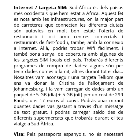
Internet / targeta SIM:
Sud-Àfrica és dels paísos
més occidentals que hem estat a Àfrica. Aquest fet
es nota amb les infraestructures, on la major part
de carreteres que connecten les diferents ciutats
són autovies en molt bon estat; l’oferta de
restauració i oci amb centres comercials i
restaurants de fast-food i, també, amb la connexió
a Internet. Allà, podràs trobar Wifi fàcilment, i
també bona senyal de cobertura amb algunes de
les targetes SIM locals del país. Trobaràs diferents
programes de compra de dades: alguns són per
tenir dades només a la nit, altres durant tot el dia…
Nosaltres vam aconseguir una targeta Telkom que
ens va donar la Cristina de l’allotjament de
Johannesburg, i la vam carregar de dades amb un
paquet de 5 GB (dia) + 5 GB (nit) per un cost de 299
Rands, uns 17 euros al canvi. Podràs anar mirant
quantes dades vas gastant a través d’un missatge
de text gratuït, i podràs carregar saldo des de
diferents supermercats que trobaràs durant el teu
viatge a Sud-Àfrica.
Visa:
Pels passaports espanyols, no és necessari