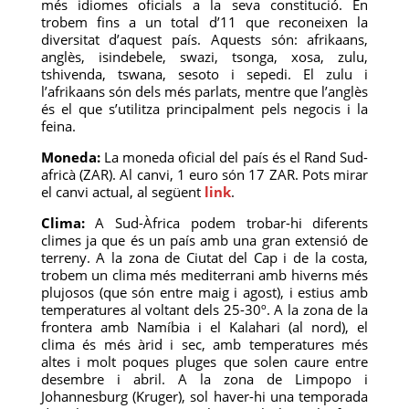
més idiomes oficials a la seva constitució. En
trobem fins a un total d’11 que reconeixen la
diversitat d’aquest país. Aquests són: afrikaans,
anglès, isindebele, swazi, tsonga, xosa, zulu,
tshivenda, tswana, sesoto i sepedi. El zulu i
l’afrikaans són dels més parlats, mentre que l’anglès
és el que s’utilitza principalment pels negocis i la
feina.
Moneda:
La moneda oficial del país és el Rand Sud-
africà (ZAR). Al canvi, 1 euro són 17 ZAR. Pots mirar
el canvi actual, al següent
link
.
Clima:
A Sud-Àfrica podem trobar-hi diferents
climes ja que és un país amb una gran extensió de
terreny. A la zona de Ciutat del Cap i de la costa,
trobem un clima més mediterrani amb hiverns més
plujosos (que són entre maig i agost), i estius amb
temperatures al voltant dels 25-30º. A la zona de la
frontera amb Namíbia i el Kalahari (al nord), el
clima és més àrid i sec, amb temperatures més
altes i molt poques pluges que solen caure entre
desembre i abril. A la zona de Limpopo i
Johannesburg (Kruger), sol haver-hi una temporada