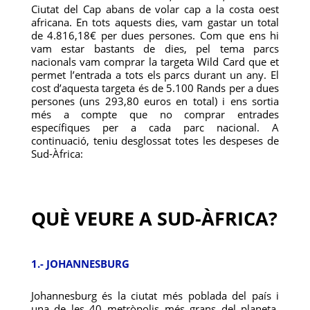
Ciutat del Cap abans de volar cap a la costa oest
africana. En tots aquests dies, vam gastar un total
de 4.816,18€ per dues persones. Com que ens hi
vam estar bastants de dies, pel tema parcs
nacionals vam comprar la targeta Wild Card que et
permet l’entrada a tots els parcs durant un any. El
cost d’aquesta targeta és de 5.100 Rands per a dues
persones (uns 293,80 euros en total) i ens sortia
més a compte que no comprar entrades
específiques per a cada parc nacional. A
continuació, teniu desglossat totes les despeses de
Sud-Àfrica:
QUÈ VEURE A SUD-ÀFRICA?
1.- JOHANNESBURG
Johannesburg és la ciutat més poblada del país i
una de les 40 metròpolis més grans del planeta.