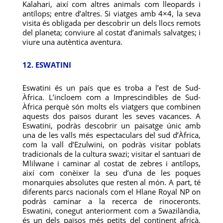
Kalahari, així com altres animals com lleopards i
antílops; entre d’altres. Si viatges amb 4×4, la seva
visita és obligada per descobrir un dels llocs remots
del planeta; conviure al costat d’animals salvatges; i
viure una autèntica aventura.
12. ESWATINI
Eswatini és un país que es troba a l’est de Sud-
Àfrica. L’incloem com a Imprescindibles de Sud-
Àfrica perquè són molts els viatgers que combinen
aquests dos països durant les seves vacances. A
Eswatini, podràs descobrir un paisatge únic amb
una de les valls més espectaculars del sud d’Àfrica,
com la vall d’Ezulwini, on podràs visitar poblats
tradicionals de la cultura swazi; visitar el santuari de
Mlilwane i caminar al costat de zebres i antílops,
així com conèixer la seu d’una de les poques
monarquies absolutes que resten al món. A part, té
diferents parcs nacionals com el Hlane Royal NP on
podràs caminar a la recerca de rinoceronts.
Eswatini, conegut anteriorment com a Swazilàndia,
és un dels països més petits del continent africà,