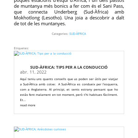
poques estacions d’esquí d’Àfrica; i un dels passos
de muntanya més bonics a fer com és el Sani Pass,
que connecta Underberg (Sud-Àfrica) amb
Mokhotlong (Lesotho). Una joia a descobrir a dalt
de tot de les muntanyes.
Categories:
SUD-ÀFRICA
Etiquetes:
SUD-ÀFRICA: TIPS PER A LA CONDUCCIÓ
abr. 11, 2022
Aquí teniu uns quants consells que us poden ser útils per viatjar
a Sud-Àfrica amb cotxe: A Sud-Àfrica es condueix per l’esquerra,
com a Anglaterra. Al principi, et sents estrany pensant que ho
estàs fent malament en tot moment, però t’hi habitues fàcilment.
Et...
read more