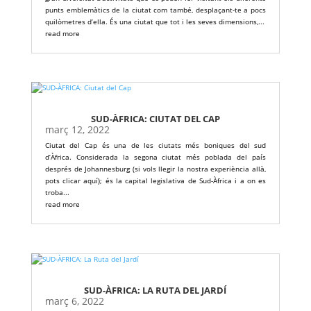
punts emblemàtics de la ciutat com també, desplaçant-te a pocs
quilòmetres d’ella. És una ciutat que tot i les seves dimensions,...
read more
SUD-ÀFRICA: CIUTAT DEL CAP
març 12, 2022
Ciutat del Cap és una de les ciutats més boniques del sud
d’Àfrica. Considerada la segona ciutat més poblada del país
després de Johannesburg (si vols llegir la nostra experiència allà,
pots clicar aquí); és la capital legislativa de Sud-Àfrica i a on es
troba...
read more
SUD-ÀFRICA: LA RUTA DEL JARDÍ
març 6, 2022