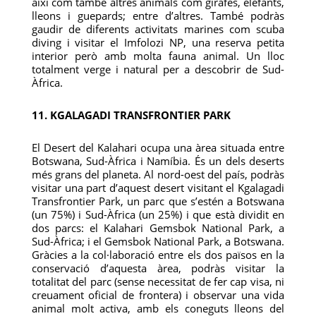
així com també altres animals com girafes, elefants,
lleons i guepards; entre d’altres. També podràs
gaudir de diferents activitats marines com scuba
diving i visitar el Imfolozi NP, una reserva petita
interior però amb molta fauna animal. Un lloc
totalment verge i natural per a descobrir de Sud-
Àfrica.
11. KGALAGADI TRANSFRONTIER PARK
El Desert del Kalahari ocupa una àrea situada entre
Botswana, Sud-Àfrica i Namíbia. És un dels deserts
més grans del planeta. Al nord-oest del país, podràs
visitar una part d’aquest desert visitant el Kgalagadi
Transfrontier Park, un parc que s’estén a Botswana
(un 75%) i Sud-Àfrica (un 25%) i que està dividit en
dos parcs: el Kalahari Gemsbok National Park, a
Sud-Àfrica; i el Gemsbok National Park, a Botswana.
Gràcies a la col·laboració entre els dos països en la
conservació d’aquesta àrea, podràs visitar la
totalitat del parc (sense necessitat de fer cap visa, ni
creuament oficial de frontera) i observar una vida
animal molt activa, amb els coneguts lleons del