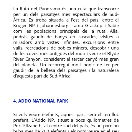
La Ruta del Panorama és una ruta que transcorre
per un dels paisatges més espectaculars de Sud-
Àfrica. Es troba situada a l’est del país, entre el
Kruger NP i Johannesburg i amb Graskop i Sabie
com les poblacions principals de la ruta. Allà,
podràs gaudir de banys en cascades, visites a
miradors amb vistes infinites, excursions entre
valls, recreacions de pobles miners, descobrir una
de les coves més antigues del món i veure el Blyde
River Canyon, considerat el tercer canyó més gran
del planeta. Un recorregut molt bonic de fer per
gaudir de la bellesa dels paisatges i la naturalesa
d’aquesta part de Sud-Àfrica.
4. ADDO NATIONAL PARK
Si vols veure elefants, aquest parc serà el teu lloc
preferit. L’Addo NP, situat a pocs quilòmetres de
Port Elizabeth, al centre-sud del país, és un parc on
hi ha més de 700 elefants i els pots veure en el seu