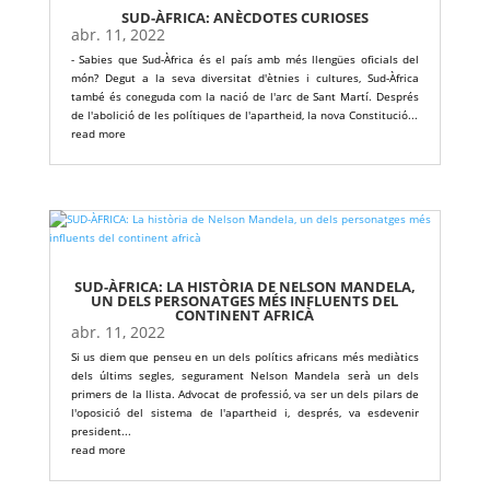
SUD-ÀFRICA: ANÈCDOTES CURIOSES
abr. 11, 2022
- Sabies que Sud-Àfrica és el país amb més llengües oficials del
món? Degut a la seva diversitat d'ètnies i cultures, Sud-Àfrica
també és coneguda com la nació de l'arc de Sant Martí. Després
de l'abolició de les polítiques de l'apartheid, la nova Constitució...
read more
SUD-ÀFRICA: LA HISTÒRIA DE NELSON MANDELA,
UN DELS PERSONATGES MÉS INFLUENTS DEL
CONTINENT AFRICÀ
abr. 11, 2022
Si us diem que penseu en un dels polítics africans més mediàtics
dels últims segles, segurament Nelson Mandela serà un dels
primers de la llista. Advocat de professió, va ser un dels pilars de
l'oposició del sistema de l'apartheid i, després, va esdevenir
president...
read more