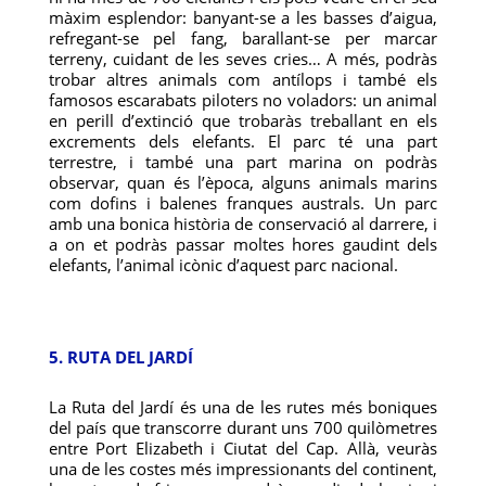
màxim esplendor: banyant-se a les basses d’aigua,
refregant-se pel fang, barallant-se per marcar
terreny, cuidant de les seves cries… A més, podràs
trobar altres animals com antílops i també els
famosos escarabats piloters no voladors: un animal
en perill d’extinció que trobaràs treballant en els
excrements dels elefants. El parc té una part
terrestre, i també una part marina on podràs
observar, quan és l’època, alguns animals marins
com dofins i balenes franques australs. Un parc
amb una bonica història de conservació al darrere, i
a on et podràs passar moltes hores gaudint dels
elefants, l’animal icònic d’aquest parc nacional.
5. RUTA DEL JARDÍ
La Ruta del Jardí és una de les rutes més boniques
del país que transcorre durant uns 700 quilòmetres
entre Port Elizabeth i Ciutat del Cap. Allà, veuràs
una de les costes més impressionants del continent,