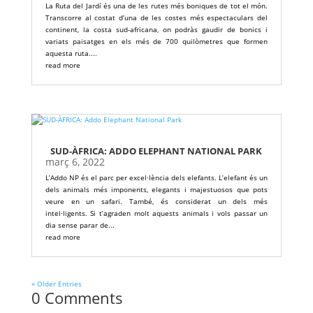
La Ruta del Jardí és una de les rutes més boniques de tot el món.
Transcorre al costat d’una de les costes més espectaculars del
continent, la costa sud-africana, on podràs gaudir de bonics i
variats paisatges en els més de 700 quilòmetres que formen
aquesta ruta....
read more
SUD-ÀFRICA: ADDO ELEPHANT NATIONAL PARK
març 6, 2022
L’Addo NP és el parc per excel·lència dels elefants. L’elefant és un
dels animals més imponents, elegants i majestuosos que pots
veure en un safari. També, és considerat un dels més
intel·ligents. Si t’agraden molt aquests animals i vols passar un
dia sense parar de...
read more
« Older Entries
0 Comments