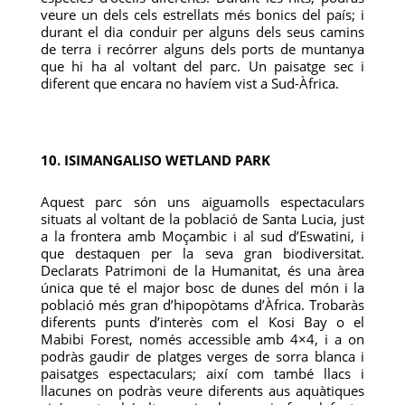
veure un dels cels estrellats més bonics del país; i
durant el dia conduir per alguns dels seus camins
de terra i recórrer alguns dels ports de muntanya
que hi ha al voltant del parc. Un paisatge sec i
diferent que encara no havíem vist a Sud-Àfrica.
10. ISIMANGALISO WETLAND PARK
Aquest parc són uns aiguamolls espectaculars
situats al voltant de la població de Santa Lucia, just
a la frontera amb Moçambic i al sud d’Eswatini, i
que destaquen per la seva gran biodiversitat.
Declarats Patrimoni de la Humanitat, és una àrea
única que té el major bosc de dunes del món i la
població més gran d’hipopòtams d’Àfrica. Trobaràs
diferents punts d’interès com el Kosi Bay o el
Mabibi Forest, només accessible amb 4×4, i a on
podràs gaudir de platges verges de sorra blanca i
paisatges espectaculars; així com també llacs i
llacunes on podràs veure diferents aus aquàtiques