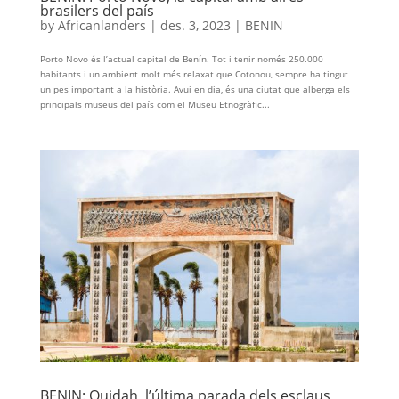
brasilers del país
by
Africanlanders
|
des. 3, 2023
|
BENIN
Porto Novo és l’actual capital de Benín. Tot i tenir només 250.000
habitants i un ambient molt més relaxat que Cotonou, sempre ha tingut
un pes important a la història. Avui en dia, és una ciutat que alberga els
principals museus del país com el Museu Etnogràfic...
BENIN: Ouidah, l’última parada dels esclaus