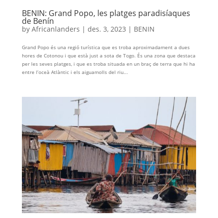
BENIN: Grand Popo, les platges paradisíaques
de Benín
by
Africanlanders
|
des. 3, 2023
|
BENIN
Grand Popo és una regió turística que es troba aproximadament a dues
hores de Cotonou i que està just a sota de Togo. És una zona que destaca
per les seves platges, i que es troba situada en un braç de terra que hi ha
entre l’oceà Atlàntic i els aiguamolls del riu...