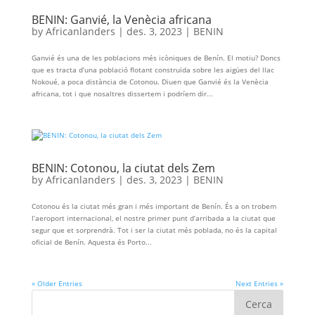
BENIN: Ganvié, la Venècia africana
by
Africanlanders
|
des. 3, 2023
|
BENIN
Ganvié és una de les poblacions més icòniques de Benín. El motiu? Doncs
que es tracta d’una població flotant construïda sobre les aigües del llac
Nokoué, a poca distància de Cotonou. Diuen que Ganvié és la Venècia
africana, tot i que nosaltres dissertem i podríem dir...
BENIN: Cotonou, la ciutat dels Zem
by
Africanlanders
|
des. 3, 2023
|
BENIN
Cotonou és la ciutat més gran i més important de Benín. És a on trobem
l’aeroport internacional, el nostre primer punt d’arribada a la ciutat que
segur que et sorprendrà. Tot i ser la ciutat més poblada, no és la capital
oficial de Benín. Aquesta és Porto...
« Older Entries
Next Entries »