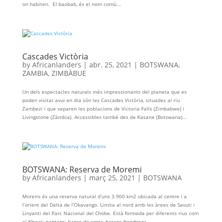
on habiten. El baobab, és el nom comú...
Cascades Victòria
by
Africanlanders
|
abr. 25, 2021
|
BOTSWANA
,
ZAMBIA
,
ZIMBÀBUE
Un dels espectacles naturals més impressionants del planeta que es
poden visitar avui en dia són les Cascades Victòria, situades al riu
Zambezi i que separen les poblacions de Victoria Falls (Zimbabwe) i
Livingstone (Zàmbia). Accessibles també des de Kasane (Botswana)...
BOTSWANA: Reserva de Moremi
by
Africanlanders
|
març 25, 2021
|
BOTSWANA
Moremi és una reserva natural d’uns 3.900 km2 ubicada al centre i a
l’orient del Delta de l’Okavango. Limita al nord amb les àrees de Savuti i
Linyanti del Parc Nacional del Chobe. Està formada per diferents rius com
el Khwai; pantans; bancs de sorra, boscos frondosos...