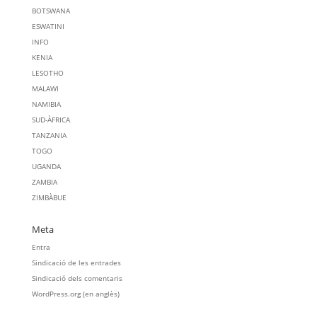
BOTSWANA
ESWATINI
INFO
KENIA
LESOTHO
MALAWI
NAMIBIA
SUD-ÀFRICA
TANZANIA
TOGO
UGANDA
ZAMBIA
ZIMBÀBUE
Meta
Entra
Sindicació de les entrades
Sindicació dels comentaris
WordPress.org (en anglès)