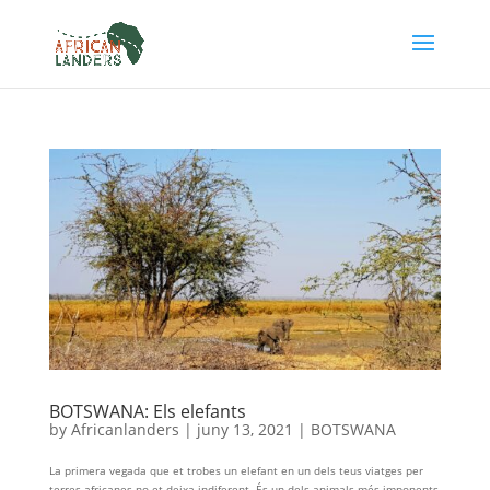
BOTSWANA: Els elefants
by
Africanlanders
|
juny 13, 2021
|
BOTSWANA
La primera vegada que et trobes un elefant en un dels teus viatges per
terres africanes no et deixa indiferent. És un dels animals més imponents,