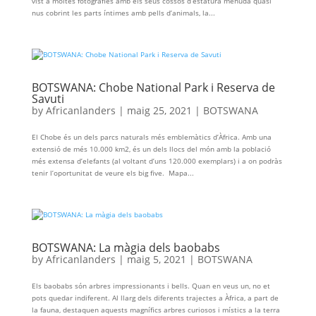
vist a moltes fotografies amb els seus cossos d’estatura menuda quasi
nus cobrint les parts íntimes amb pells d’animals, la...
BOTSWANA: Chobe National Park i Reserva de
Savuti
by
Africanlanders
|
maig 25, 2021
|
BOTSWANA
El Chobe és un dels parcs naturals més emblemàtics d’Àfrica. Amb una
extensió de més 10.000 km2, és un dels llocs del món amb la població
més extensa d’elefants (al voltant d’uns 120.000 exemplars) i a on podràs
tenir l’oportunitat de veure els big five. Mapa...
BOTSWANA: La màgia dels baobabs
by
Africanlanders
|
maig 5, 2021
|
BOTSWANA
Els baobabs són arbres impressionants i bells. Quan en veus un, no et
pots quedar indiferent. Al llarg dels diferents trajectes a Àfrica, a part de
la fauna, destaquen aquests magnífics arbres curiosos i místics a la terra