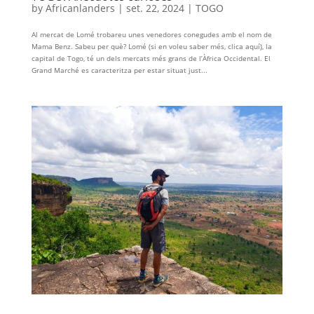
by
Africanlanders
|
set. 22, 2024
|
TOGO
Al mercat de Lomé trobareu unes venedores conegudes amb el nom de
Mama Benz. Sabeu per què? Lomé (si en voleu saber més, clica aquí), la
capital de Togo, té un dels mercats més grans de l’Àfrica Occidental. El
Grand Marché es caracteritza per estar situat just...