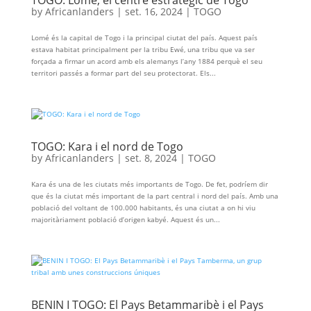
by
Africanlanders
|
set. 16, 2024
|
TOGO
Lomé és la capital de Togo i la principal ciutat del país. Aquest país
estava habitat principalment per la tribu Ewé, una tribu que va ser
forçada a firmar un acord amb els alemanys l’any 1884 perquè el seu
territori passés a formar part del seu protectorat. Els...
TOGO: Kara i el nord de Togo
by
Africanlanders
|
set. 8, 2024
|
TOGO
Kara és una de les ciutats més importants de Togo. De fet, podríem dir
que és la ciutat més important de la part central i nord del país. Amb una
població del voltant de 100.000 habitants, és una ciutat a on hi viu
majoritàriament població d’origen kabyé. Aquest és un...
BENIN I TOGO: El Pays Betammaribè i el Pays