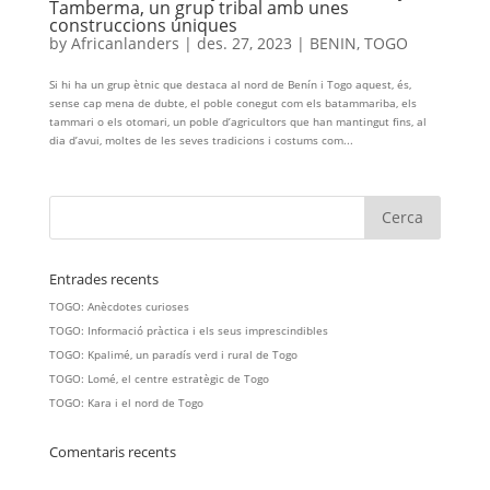
Tamberma, un grup tribal amb unes
construccions úniques
by
Africanlanders
|
des. 27, 2023
|
BENIN
,
TOGO
Si hi ha un grup ètnic que destaca al nord de Benín i Togo aquest, és,
sense cap mena de dubte, el poble conegut com els batammariba, els
tammari o els otomari, un poble d’agricultors que han mantingut fins, al
dia d’avui, moltes de les seves tradicions i costums com...
Entrades recents
TOGO: Anècdotes curioses
TOGO: Informació pràctica i els seus imprescindibles
TOGO: Kpalimé, un paradís verd i rural de Togo
TOGO: Lomé, el centre estratègic de Togo
TOGO: Kara i el nord de Togo
Comentaris recents