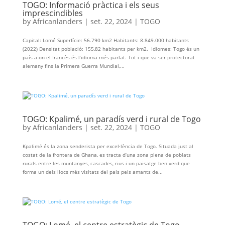
TOGO: Informació pràctica i els seus
imprescindibles
by
Africanlanders
|
set. 22, 2024
|
TOGO
Capital: Lomé Superfície: 56.790 km2 Habitants: 8.849.000 habitants
(2022) Densitat població: 155,82 habitants per km2. Idiomes: Togo és un
país a on el francès és l’idioma més parlat. Tot i que va ser protectorat
alemany fins la Primera Guerra Mundial,...
TOGO: Kpalimé, un paradís verd i rural de Togo
by
Africanlanders
|
set. 22, 2024
|
TOGO
Kpalimé és la zona senderista per excel·lència de Togo. Situada just al
costat de la frontera de Ghana, es tracta d’una zona plena de poblats
rurals entre les muntanyes, cascades, rius i un paisatge ben verd que
forma un dels llocs més visitats del país pels amants de...
TOGO: Lomé, el centre estratègic de Togo