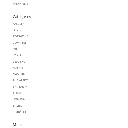
gener 2021
Categories
ANGOLA
BENIN
BOTSWANA
ESWATINI
INFO
KENIA
LESOTHO
MALAWI
NAMIBIA
SUD-ÀFRICA
TANZANIA
TOGO
UGANDA
ZAMBIA
ZIMBÀBUE
Meta