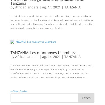
Tanzània
by
Africanlanders
|
ag. 14, 2021
|
TANZANIA
Les girafes sempre destaquen pel seu coll esvelt i alt, que pot arribar a
mesurar dos metres i pel seu caminar tranquil i pausat que pot arribar a
ser moltes vegades hipnòtic. Quan les veus tan altes i delicades, sembla
que hagin de competir en una passarel·la de...
TANZANIA: Les muntanyes Usambara
by
Africanlanders
|
ag. 14, 2021
|
TANZANIA
Les muntanyes Usambara són una bonica serralada situada entre Tanga
(l’oceà Índic) i Moshi (la muntanya de Kilimanjaro), al nord-est de
Tanzània. Envoltada de vistes impressionants, consta de més de 120
petits poblats rurals amb una població d’aproximadament 50.000...
« Older Entries