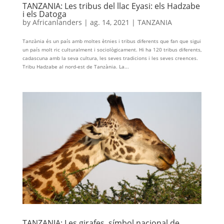
TANZANIA: Les tribus del llac Eyasi: els Hadzabe
i els Datoga
by
Africanlanders
|
ag. 14, 2021
|
TANZANIA
Tanzània és un país amb moltes ètnies i tribus diferents que fan que sigui
un país molt ric culturalment i sociològicament. Hi ha 120 tribus diferents,
cadascuna amb la seva cultura, les seves tradicions i les seves creences.
Tribu Hadzabe al nord-est de Tanzània. La...
TANZANIA: Les girafes, símbol nacional de