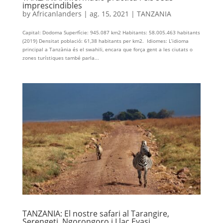
imprescindibles
by
Africanlanders
|
ag. 15, 2021
|
TANZANIA
Capital: Dodoma Superfície: 945.087 km2 Habitants: 58.005.463 habitants
(2019) Densitat població: 61,38 habitants per km2. Idiomes: L’idioma
principal a Tanzània és el swahili, encara que força gent a les ciutats o
zones turístiques també parla...
TANZANIA: El nostre safari al Tarangire,
Serengeti, Ngorongoro i Llac Eyasi