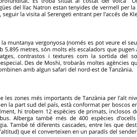
ofunditat. Es troba situat al costat del volcà O
gües del llac Natron estan tenyides de vermell per la p
 seguir la visita al Serengeti entrant per l’accés de Kl
la muntanya vergonyosa (només es pot veure el seu cr
b 5.895 metres, són molts els escaladors que pugen 
satges, contrastos i textures com la sortida del 
special. Des de Moshi, trobaràs moltes agències que 
ombinen amb algun safari del nord-est de Tanzània.
s zones més importants de Tanzània per l’alt nivell
sen la part sud del país, està conformat per boscos
alment, hi trobem 12 espècies de primats, inclosos
obus. Alberga també més de 400 espècies d’ocells 
gia. També té diferents cascades, entre les que desta
’altitud) que el converteixen en un paradís del sende