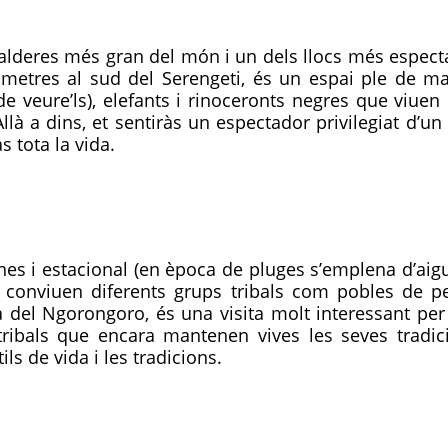
lderes més gran del món i un dels llocs més espectac
lòmetres al sud del Serengeti, és un espai ple de ma
de veure’ls), elefants i rinoceronts negres que viuen 
là a dins, et sentiràs un espectador privilegiat d’un
s tota la vida.
alines i estacional (en època de pluges s’emplena d’ai
i conviuen diferents grups tribals com pobles de 
va del Ngorongoro, és una visita molt interessant pe
ribals que encara mantenen vives les seves tradicio
ils de vida i les tradicions.