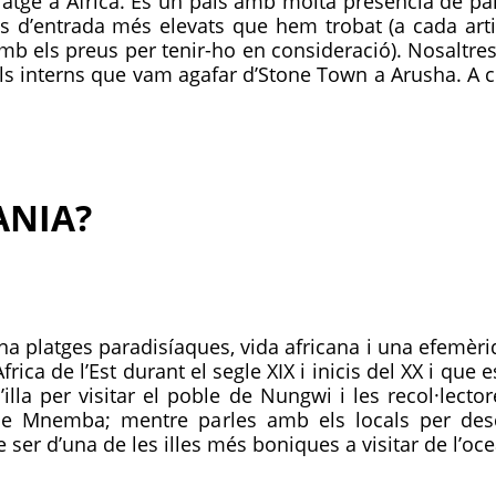
iatge a Àfrica. És un país amb molta presència de pa
 d’entrada més elevats que hem trobat (a cada articl
 els preus per tenir-ho en consideració). Nosaltres 
ls interns que vam agafar d’Stone Town a Arusha. A c
ANIA?
 platges paradisíaques, vida africana i una efemèrid
frica de l’Est durant el segle XIX i inicis del XX i que 
l’illa per visitar el poble de Nungwi i les recol·lect
la de Mnemba; mentre parles amb els locals per des
 ser d’una de les illes més boniques a visitar de l’oce