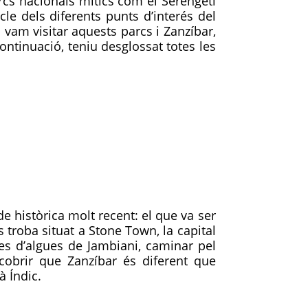
rcs nacionals mítics com el Serengeti
e dels diferents punts d’interés del
vam visitar aquests parcs i Zanzíbar,
ontinuació, teniu desglossat totes les
e històrica molt recent: el que va ser
es troba situat a Stone Town, la capital
ores d’algues de Jambiani, caminar pel
cobrir que Zanzíbar és diferent que
à Índic.