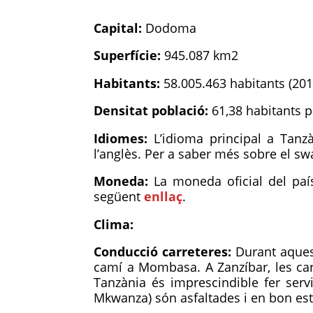
Capital:
Dodoma
Superfície:
945.087 km2
Habitants:
58.005.463 habitants (201
Densitat població:
61,38 habitants 
Idiomes:
L’idioma principal a Tanz
l’anglès. Per a saber més sobre el sw
Moneda:
La moneda oficial del país
següent
enllaç
.
Clima:
Conducció carreteres:
Durant aques
camí a Mombasa. A Zanzíbar, les carr
Tanzània és imprescindible fer serv
Mkwanza) són asfaltades i en bon est