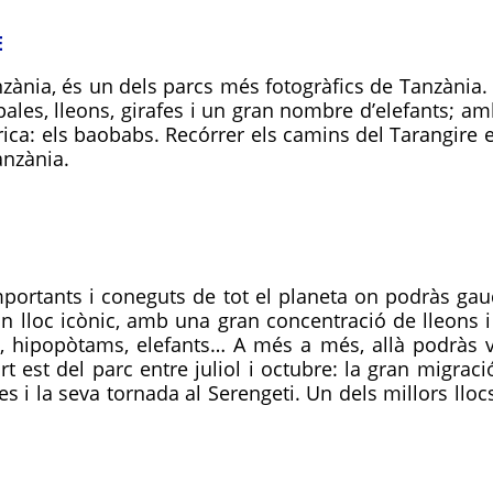
E
anzània, és un dels parcs més fotogràfics de Tanzània
ales, lleons, girafes i un gran nombre d’elefants; am
ca: els baobabs. Recórrer els camins del Tarangire 
Tanzània.
portants i coneguts de tot el planeta on podràs gaud
Un lloc icònic, amb una gran concentració de lleons 
s, hipopòtams, elefants… A més a més, allà podràs v
 est del parc entre juliol i octubre: la gran migrac
res i la seva tornada al Serengeti. Un dels millors ll