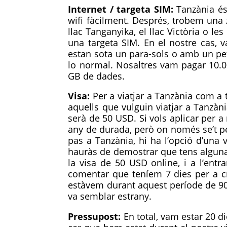
Internet / targeta SIM:
Tanzània és
wifi fàcilment. Després, trobem una
llac Tanganyika, el llac Victòria o
una targeta SIM. En el nostre cas,
estan sota un para-sols o amb un pe
lo normal. Nosaltres vam pagar 10.0
GB de dades.
Visa:
Per a viatjar a Tanzània com a 
aquells que vulguin viatjar a Tanzàn
serà de 50 USD. Si vols aplicar per a
any de durada, però on només se’t 
pas a Tanzània, hi ha l’opció d’una 
hauràs de demostrar que tens alguna
la visa de 50 USD online, i a l’entr
comentar que teníem 7 dies per a 
estàvem durant aquest període de 90 d
va semblar estrany.
Pressupost:
En total, vam estar 20 d