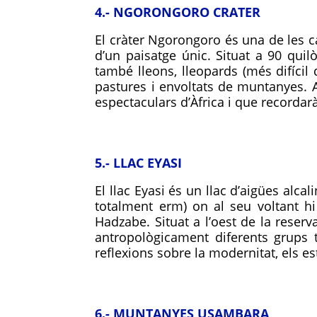
4.- NGORONGORO CRATER
El cràter Ngorongoro és una de les ca
d’un paisatge únic. Situat a 90 qui
també lleons, lleopards (més difícil 
pastures i envoltats de muntanyes. Al
espectaculars d’Àfrica i que recordarà
5.- LLAC EYASI
El llac Eyasi és un llac d’aigües alc
totalment erm) on al seu voltant h
Hadzabe. Situat a l’oest de la reser
antropològicament diferents grups t
reflexions sobre la modernitat, els est
6.- MUNTANYES USAMBARA