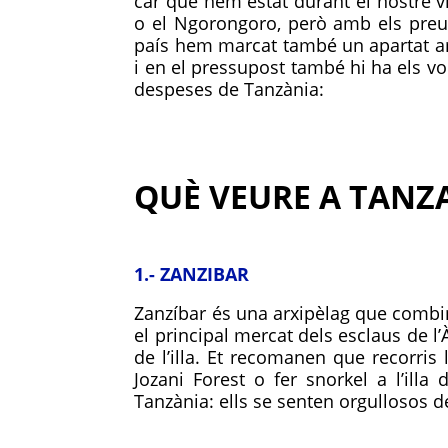
car que hem estat durant el nostre v
o el Ngorongoro, però amb els preus
país hem marcat també un apartat amb
i en el pressupost també hi ha els vo
despeses de Tanzània:
QUÈ VEURE A TANZ
1.- ZANZIBAR
Zanzíbar és una arxipèlag que combina
el principal mercat dels esclaus de l’À
de l’illa. Et recomanen que recorris 
Jozani Forest o fer snorkel a l’il
Tanzània: ells se senten orgullosos de