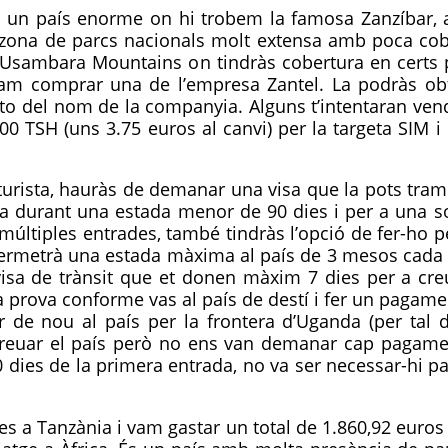
 un país enorme on hi trobem la famosa Zanzíbar, a
 zona de parcs nacionals molt extensa amb poca cober
 les Usambara Mountains on tindràs cobertura en cert
 vam comprar una de l’empresa Zantel. La podràs o
to del nom de la companyia. Alguns t’intentaran vend
00 TSH (uns 3.75 euros al canvi) per la targeta SIM 
turista, hauràs de demanar una visa que la pots tram
ia durant una estada menor de 90 dies i per a una sol
 múltiples entrades, també tindràs l’opció de fer-ho 
permetrà una estada màxima al país de 3 mesos cada 
visa de trànsit que et donen màxim 7 dies per a creu
 prova conforme vas al país de destí i fer un pagame
ar de nou al país per la frontera d’Uganda (per tal
creuar el país però no ens van demanar cap pagam
ies de la primera entrada, no va ser necessar-hi pag
ies a Tanzània i vam gastar un total de 1.860,92 euro