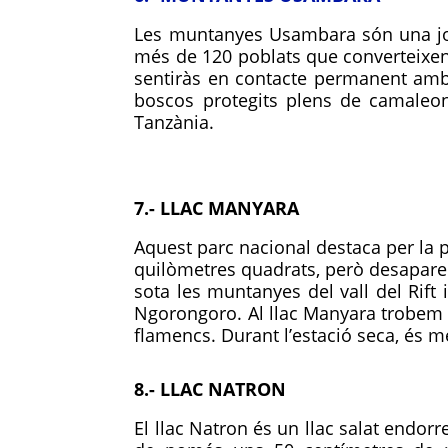
Les muntanyes Usambara són una joi
més de 120 poblats que converteixen a
sentiràs en contacte permanent amb 
boscos protegits plens de camaleon
Tanzània.
7.- LLAC MANYARA
Aquest parc nacional destaca per la pr
quilòmetres quadrats, però desaparei
sota les muntanyes del vall del Rift 
Ngorongoro. Al llac Manyara trobem m
flamencs. Durant l’estació seca, és m
8.- LLAC NATRON
El llac Natron és un llac salat endorre