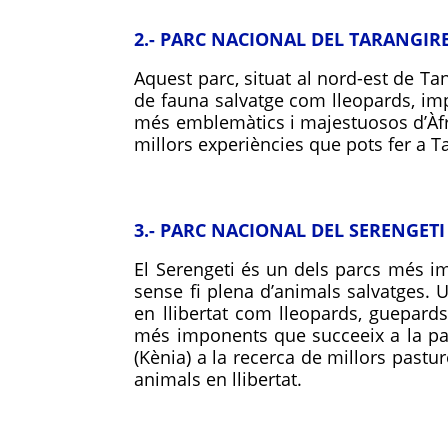
2.- PARC NACIONAL DEL TARANGIR
Aquest parc, situat al nord-est de T
de fauna salvatge com lleopards, imp
més emblemàtics i majestuosos d’Àfri
millors experiències que pots fer a 
3.- PARC NACIONAL DEL SERENGETI
El Serengeti és un dels parcs més im
sense fi plena d’animals salvatges. 
en llibertat com lleopards, guepard
més imponents que succeeix a la part
(Kènia) a la recerca de millors pastu
animals en llibertat.