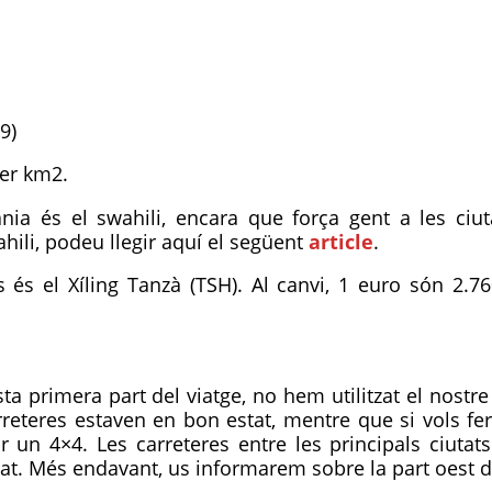
9)
per km2.
ània és el swahili, encara que força gent a les ciu
ahili, podeu llegir aquí el següent
article
.
 és el Xíling Tanzà (TSH). Al canvi, 1 euro són 2.76
ta primera part del viatge, no hem utilitzat el nostr
eteres estaven en bon estat, mentre que si vols fer
ir un 4×4. Les carreteres entre les principals ciuta
at. Més endavant, us informarem sobre la part oest 