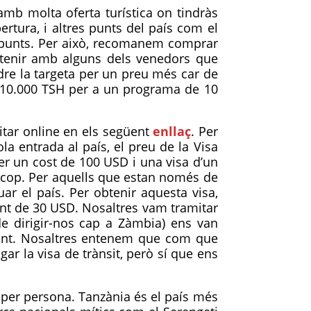
mb molta oferta turística on tindràs
tura, i altres punts del país com el
s punts. Per això, recomanem comprar
btenir amb alguns dels venedors que
re la targeta per un preu més car de
i 10.000 TSH per a un programa de 10
itar online en els següent
enllaç
. Per
a entrada al país, el preu de la Visa
per un cost de 100 USD i una visa d’un
cop. Per aquells que estan només de
ar el país. Per obtenir aquesta visa,
nt de 30 USD. Nosaltres vam tramitar
 de dirigir-nos cap a Zàmbia) ens van
ent. Nosaltres entenem que com que
ar la visa de trànsit, però sí que ens
s per persona. Tanzània és el país més