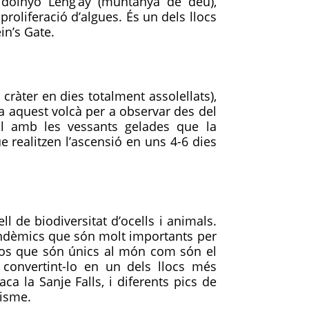
ldoinyo Leng’ay (muntanya de déu),
roliferació d’algues. És un dels llocs
ein’s Gate.
àter en dies totalment assolellats),
a aquest volcà per a observar des del
sol amb les vessants gelades que la
realitzen l’ascensió en uns 4-6 dies
 de biodiversitat d’ocells i animals.
 endèmics que són molt importants per
 dos que són únics al món com són el
convertint-lo en un dels llocs més
ca la Sanje Falls, i diferents pics de
risme.