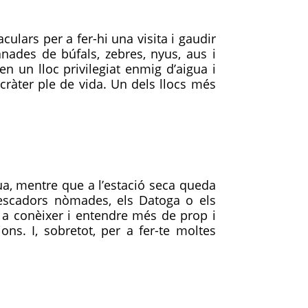
ulars per a fer-hi una visita i gaudir
nades de búfals, zebres, nyus, aus i
en un lloc privilegiat enmig d’aigua i
 cràter ple de vida. Un dels llocs més
gua, mentre que a l’estació seca queda
pescadors nòmades, els Datoga o els
r a conèixer i entendre més de prop i
ns. I, sobretot, per a fer-te moltes