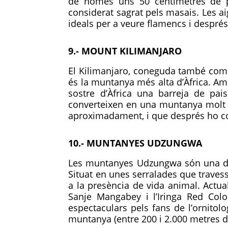
de només uns 50 centímetres de pr
considerat sagrat pels masais. Les ai
ideals per a veure flamencs i després,
9.- MOUNT KILIMANJARO
El Kilimanjaro, coneguda també com 
és la muntanya més alta d’Àfrica. Am
sostre d’Àfrica una barreja de pai
converteixen en una muntanya molt e
aproximadament, i que després ho c
10.- MUNTANYES UDZUNGWA
Les muntanyes Udzungwa són una de le
Situat en unes serralades que traves
a la presència de vida animal. Actu
Sanje Mangabey i l’Iringa Red Col
espectaculars pels fans de l’ornitolo
muntanya (entre 200 i 2.000 metres d