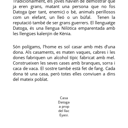
Tradicionalment, els joves havien de demostrar que
ja eren grans, matant una persona que no fos
Datoga (per tant, enemic) o bé, animals perillosos
com un elefant, un lleó o un búfal. Tenen la
reputació també de ser grans guerrers. El llenguatge
Datoga, és una llengua Nilòtica emparentada amb
les llengües kalenjin de Kènia.
Són polígams, l’home es sol casar amb més d’una
dona. Als casaments, es maten vaques, cabres i les
dones fabriquen un alcohol típic fabricat amb mel.
Construeixen les seves cases amb branques, sorra i
caca de vaca. El sostre també està fet de fang. Cada
dona té una casa, però totes elles conviuen a dins
del mateix poblat.
Casa
Datoga
a prop
del llac
Eyasi.