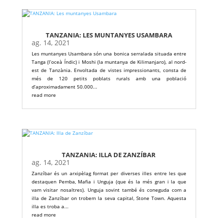
TANZANIA: LES MUNTANYES USAMBARA
ag. 14, 2021
Les muntanyes Usambara són una bonica serralada situada entre
Tanga (l’oceà Índic) i Moshi (la muntanya de Kilimanjaro), al nord-
est de Tanzània. Envoltada de vistes impressionants, consta de
més de 120 petits poblats rurals amb una població
d’aproximadament 50.000...
read more
TANZANIA: ILLA DE ZANZÍBAR
ag. 14, 2021
Zanzíbar és un arxipèlag format per diverses illes entre les que
destaquen Pemba, Mafia i Unguja (que és la més gran i la que
vam visitar nosaltres). Unguja sovint també és coneguda com a
illa de Zanzíbar on trobem la seva capital, Stone Town. Aquesta
illa es troba a...
read more