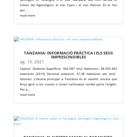
Cràter del Ngorongoro, el Llac Eyasi i el Llac Natron. És el lloc
per...
read more
TANZANIA: INFORMACIÓ PRÀCTICA I ELS SEUS
IMPRESCINDIBLES
ag. 15, 2021
Capital: Dodoma Superfície: 945.087 km2 Habitants: 58.005.463
habitants (2019) Densitat població: 61,38 habitants per km2.
Idiomes: L'idioma principal a Tanzània és el swahili, encara que
força gent a les ciutats o zones turístiques també parla l'anglès.
Per a...
read more