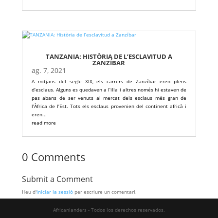
TANZANIA: HISTÒRIA DE L’ESCLAVITUD A
ZANZÍBAR
ag. 7, 2021
A mitjans del segle XIX, els carrers de Zanzíbar eren plens
d’esclaus. Alguns es quedaven a l’illa i altres només hi estaven de
pas abans de ser venuts al mercat dels esclaus més gran de
l’Àfrica de l’Est. Tots els esclaus provenien del continent africà i
eren...
read more
0 Comments
Submit a Comment
Heu d'
iniciar la sessió
per escriure un comentari.
Africanlanders - Todos los derechos reservados.