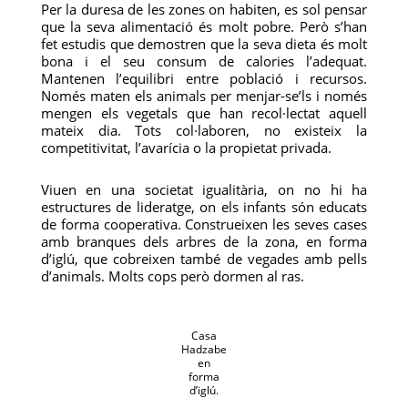
Per la duresa de les zones on habiten, es sol pensar
que la seva alimentació és molt pobre. Però s’han
fet estudis que demostren que la seva dieta és molt
bona i el seu consum de calories l’adequat.
Mantenen l’equilibri entre població i recursos.
Només maten els animals per menjar-se’ls i només
mengen els vegetals que han recol·lectat aquell
mateix dia. Tots col·laboren, no existeix la
competitivitat, l’avarícia o la propietat privada.
Viuen en una societat igualitària, on no hi ha
estructures de lideratge, on els infants són educats
de forma cooperativa. Construeixen les seves cases
amb branques dels arbres de la zona, en forma
d’iglú, que cobreixen també de vegades amb pells
d’animals. Molts cops però dormen al ras.
Casa
Hadzabe
en
forma
d’iglú.