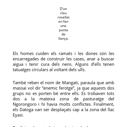
D’un
clau
rovellat
en fan
una
punta
de
llança.
Els homes cuiden els ramats i les dones són les
encarregades de construir les cases, anar a buscar
aigua i tenir cura dels nens. Alguns d’ells tenen
tatuatges circulars al voltant dels ulls.
També reben el nom de Mangati, paraula que amb
massai vol dir “enemic ferotge”, ja que aquests dos
grups no es porten bé entre ells. Es trobaven tots
dos a la mateixa zona de pasturatge del
Ngorongoro i hi havia molts conflictes. Finalment,
els Datoga van ser desplaçats cap a la zona del llac
Eyasi.