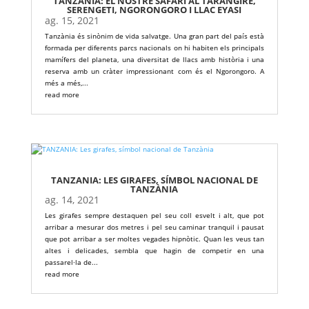
TANZANIA: EL NOSTRE SAFARI AL TARANGIRE,
SERENGETI, NGORONGORO I LLAC EYASI
ag. 15, 2021
Tanzània és sinònim de vida salvatge. Una gran part del país està
formada per diferents parcs nacionals on hi habiten els principals
mamífers del planeta, una diversitat de llacs amb història i una
reserva amb un cràter impressionant com és el Ngorongoro. A
més a més,...
read more
TANZANIA: LES GIRAFES, SÍMBOL NACIONAL DE
TANZÀNIA
ag. 14, 2021
Les girafes sempre destaquen pel seu coll esvelt i alt, que pot
arribar a mesurar dos metres i pel seu caminar tranquil i pausat
que pot arribar a ser moltes vegades hipnòtic. Quan les veus tan
altes i delicades, sembla que hagin de competir en una
passarel·la de...
read more