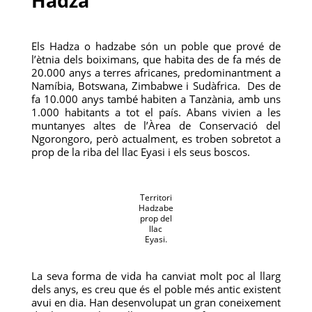
Hadza
Els Hadza o hadzabe són un poble que prové de
l’ètnia dels boiximans, que habita des de fa més de
20.000 anys a terres africanes, predominantment a
Namíbia, Botswana, Zimbabwe i Sudàfrica. Des de
fa 10.000 anys també habiten a Tanzània, amb uns
1.000 habitants a tot el país. Abans vivien a les
muntanyes altes de l’Àrea de Conservació del
Ngorongoro, però actualment, es troben sobretot a
prop de la riba del llac Eyasi i els seus boscos.
Territori
Hadzabe
prop del
llac
Eyasi.
La seva forma de vida ha canviat molt poc al llarg
dels anys, es creu que és el poble més antic existent
avui en dia. Han desenvolupat un gran coneixement