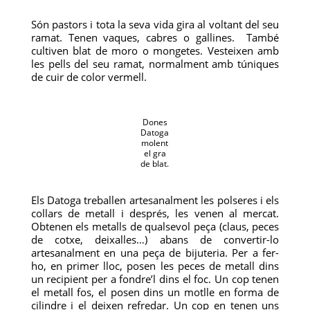
Són pastors i tota la seva vida gira al voltant del seu
ramat. Tenen vaques, cabres o gallines. També
cultiven blat de moro o mongetes. Vesteixen amb
les pells del seu ramat, normalment amb túniques
de cuir de color vermell.
Dones
Datoga
molent
el gra
de blat.
Els Datoga treballen artesanalment les polseres i els
collars de metall i després, les venen al mercat.
Obtenen els metalls de qualsevol peça (claus, peces
de cotxe, deixalles…) abans de convertir-lo
artesanalment en una peça de bijuteria. Per a fer-
ho, en primer lloc, posen les peces de metall dins
un recipient per a fondre’l dins el foc. Un cop tenen
el metall fos, el posen dins un motlle en forma de
cilindre i el deixen refredar. Un cop en tenen uns