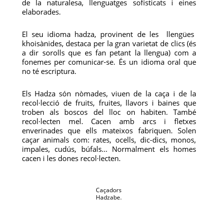
de la naturalesa, llenguatges sofisticats i eines
elaborades.
El seu idioma hadza, provinent de les llengües
khoisànides, destaca per la gran varietat de clics (és
a dir sorolls que es fan petant la llengua) com a
fonemes per comunicar-se. És un idioma oral que
no té escriptura.
Els Hadza són nòmades, viuen de la caça i de la
recol·lecció de fruits, fruites, llavors i baines que
troben als boscos del lloc on habiten. També
recol·lecten mel. Cacen amb arcs i fletxes
enverinades que ells mateixos fabriquen. Solen
caçar animals com: rates, ocells, dic-dics, monos,
impales, cudús, búfals… Normalment els homes
cacen i les dones recol·lecten.
Caçadors
Hadzabe.