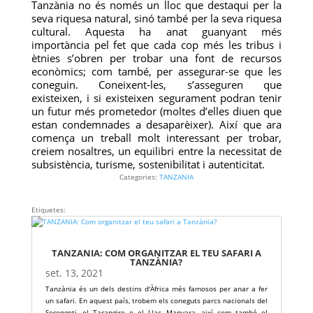
Tanzània no és només un lloc que destaqui per la
seva riquesa natural, sinó també per la seva riquesa
cultural. Aquesta ha anat guanyant més
importància pel fet que cada cop més les tribus i
ètnies s’obren per trobar una font de recursos
econòmics; com també, per assegurar-se que les
coneguin. Coneixent-les, s’asseguren que
existeixen, i si existeixen segurament podran tenir
un futur més prometedor (moltes d’elles diuen que
estan condemnades a desaparèixer). Així que ara
comença un treball molt interessant per trobar,
creiem nosaltres, un equilibri entre la necessitat de
subsistència, turisme, sostenibilitat i autenticitat.
Categories:
TANZANIA
Etiquetes:
TANZANIA: COM ORGANITZAR EL TEU SAFARI A
TANZÀNIA?
set. 13, 2021
Tanzània és un dels destins d'Àfrica més famosos per anar a fer
un safari. En aquest país, trobem els coneguts parcs nacionals del
Serengeti, el Tarangire o el Llac Manyara, així com també el