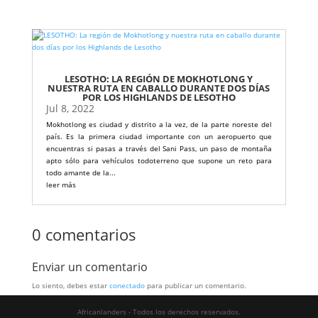
LESOTHO: LA REGIÓN DE MOKHOTLONG Y
NUESTRA RUTA EN CABALLO DURANTE DOS DÍAS
POR LOS HIGHLANDS DE LESOTHO
Jul 8, 2022
Mokhotlong es ciudad y distrito a la vez, de la parte noreste del
país. Es la primera ciudad importante con un aeropuerto que
encuentras si pasas a través del Sani Pass, un paso de montaña
apto sólo para vehículos todoterreno que supone un reto para
todo amante de la...
leer más
0 comentarios
Enviar un comentario
Lo siento, debes estar
conectado
para publicar un comentario.
Africanlanders - Todos los derechos reservados.