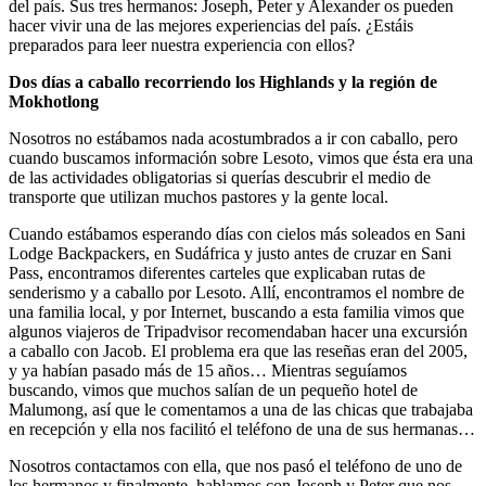
del país. Sus tres hermanos: Joseph, Peter y Alexander os pueden
hacer vivir una de las mejores experiencias del país. ¿Estáis
preparados para leer nuestra experiencia con ellos?
Dos días a caballo recorriendo los Highlands y la región de
Mokhotlong
Nosotros no estábamos nada acostumbrados a ir con caballo, pero
cuando buscamos información sobre Lesoto, vimos que ésta era una
de las actividades obligatorias si querías descubrir el medio de
transporte que utilizan muchos pastores y la gente local.
Cuando estábamos esperando días con cielos más soleados en Sani
Lodge Backpackers, en Sudáfrica y justo antes de cruzar en Sani
Pass, encontramos diferentes carteles que explicaban rutas de
senderismo y a caballo por Lesoto. Allí, encontramos el nombre de
una familia local, y por Internet, buscando a esta familia vimos que
algunos viajeros de Tripadvisor recomendaban hacer una excursión
a caballo con Jacob. El problema era que las reseñas eran del 2005,
y ya habían pasado más de 15 años… Mientras seguíamos
buscando, vimos que muchos salían de un pequeño hotel de
Malumong, así que le comentamos a una de las chicas que trabajaba
en recepción y ella nos facilitó el teléfono de una de sus hermanas…
Nosotros contactamos con ella, que nos pasó el teléfono de uno de
los hermanos y finalmente, hablamos con Joseph y Peter que nos