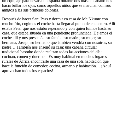
un equipaje para llevar a tu espalda durante dos días en caballo nos
hacía brillar los ojos, como aquellos niños que se marchan con sus
amigos a las sus primeras colonias.
Después de hacer Sani Pass y dormir en casa de Me Nkume con
mucho frío, cogimos el coche hasta llegar al punto de encuentro. Allí
estaba Peter que nos estaba esperando y con quien fuimos hasta su
casa, que estaba situada en una pendiente pronunciada. Dejamos el
coche allí y nos presentó a su familia: su madre, su mujer, su
hermana, Joseph su hermano que también vendría con nosotros, su
padre… También nos enseñó su casa: una cabaña circular
tradicional basotho donde realizan todas las acciones del día:
cocinan, comen y duermen. Es muy habitual en muchos lugares
rurales de África encontrarte una casa de una sola habitación que
hace la función de comedor, cocina, armario y habitación… ¡Aquí
aprovechan todos los espacios!