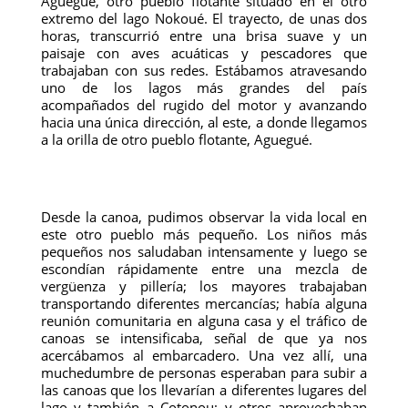
Aguegué, otro pueblo flotante situado en el otro
extremo del lago Nokoué. El trayecto, de unas dos
horas, transcurrió entre una brisa suave y un
paisaje con aves acuáticas y pescadores que
trabajaban con sus redes. Estábamos atravesando
uno de los lagos más grandes del país
acompañados del rugido del motor y avanzando
hacia una única dirección, al este, a donde llegamos
a la orilla de otro pueblo flotante, Aguegué.
Desde la canoa, pudimos observar la vida local en
este otro pueblo más pequeño. Los niños más
pequeños nos saludaban intensamente y luego se
escondían rápidamente entre una mezcla de
vergüenza y pillería; los mayores trabajaban
transportando diferentes mercancías; había alguna
reunión comunitaria en alguna casa y el tráfico de
canoas se intensificaba, señal de que ya nos
acercábamos al embarcadero. Una vez allí, una
muchedumbre de personas esperaban para subir a
las canoas que los llevarían a diferentes lugares del
lago y también a Cotonou; y otros aprovechaban