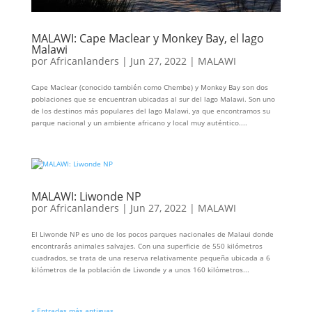
MALAWI: Cape Maclear y Monkey Bay, el lago
Malawi
por
Africanlanders
|
Jun 27, 2022
|
MALAWI
Cape Maclear (conocido también como Chembe) y Monkey Bay son dos
poblaciones que se encuentran ubicadas al sur del lago Malawi. Son uno
de los destinos más populares del lago Malawi, ya que encontramos su
parque nacional y un ambiente africano y local muy auténtico....
MALAWI: Liwonde NP
por
Africanlanders
|
Jun 27, 2022
|
MALAWI
El Liwonde NP es uno de los pocos parques nacionales de Malaui donde
encontrarás animales salvajes. Con una superficie de 550 kilómetros
cuadrados, se trata de una reserva relativamente pequeña ubicada a 6
kilómetros de la población de Liwonde y a unos 160 kilómetros...
« Entradas más antiguas