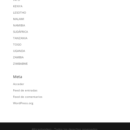
KENYA
LESOTHO
MALAWI
NAMIBIA
SUDÁFRICA
TANZANIA
TOGO
UGANDA
ZAMBIA
ZIMBABWE
Meta
Acceder
Feed de entradas
Feed de comentarios
WordPress.org
Africanlanders - Todos los derechos reservados.