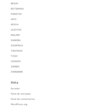
BENIN
BOTSWANA
ESWATINI
INFO
KENYA
LESOTHO
MALAWI
NAMIBIA
SUDÁFRICA
TANZANIA
TOGO
UGANDA
ZAMBIA
ZIMBABWE
Meta
Acceder
Feed de entradas
Feed de comentarios
WordPress.org