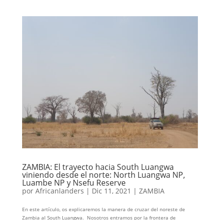
ZAMBIA: El trayecto hacia South Luangwa
viniendo desde el norte: North Luangwa NP,
Luambe NP y Nsefu Reserve
por
Africanlanders
|
Dic 11, 2021
|
ZAMBIA
En este artículo, os explicaremos la manera de cruzar del noreste de
Zambia al South Luangwa. Nosotros entramos por la frontera de