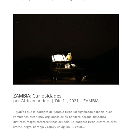
ZAMBIA: Curiosidades
por
Africanlanders
|
Dic 11, 2021
|
ZAMBIA
– ¿Sabías que la bandera de Zambia tiene un significado especial? Los
zambianos están muy orgullosos de su bandera porque simboliza
distintos rasgos característicos del país. La bandera tiene cuatro colores
(verde, negro, naranja y rojo) y un águila. El color...