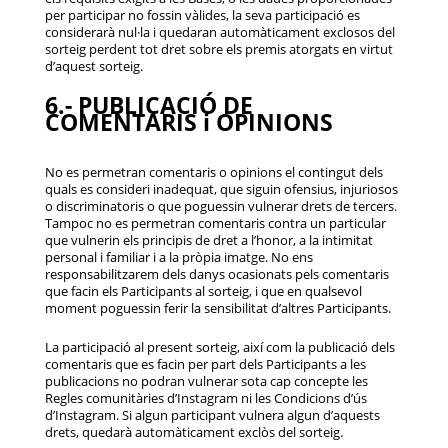
per participar no fossin vàlides, la seva participació es
considerarà nul·la i quedaran automàticament exclosos del
sorteig perdent tot dret sobre els premis atorgats en virtut
d’aquest sorteig.
6.- PUBLICACIÓ DE
COMENTARIS i OPINIONS
No es permetran comentaris o opinions el contingut dels
quals es consideri inadequat, que siguin ofensius, injuriosos
o discriminatoris o que poguessin vulnerar drets de tercers.
Tampoc no es permetran comentaris contra un particular
que vulnerin els principis de dret a l’honor, a la intimitat
personal i familiar i a la pròpia imatge. No ens
responsabilitzarem dels danys ocasionats pels comentaris
que facin els Participants al sorteig, i que en qualsevol
moment poguessin ferir la sensibilitat d’altres Participants.
La participació al present sorteig, així com la publicació dels
comentaris que es facin per part dels Participants a les
publicacions no podran vulnerar sota cap concepte les
Regles comunitàries d’Instagram ni les Condicions d’ús
d’Instagram. Si algun participant vulnera algun d’aquests
drets, quedarà automàticament exclòs del sorteig.