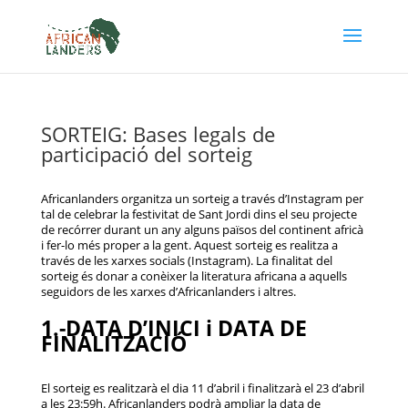
SORTEIG: Bases legals de
participació del sorteig
Africanlanders organitza un sorteig a través d’Instagram per
tal de celebrar la festivitat de Sant Jordi dins el seu projecte
de recórrer durant un any alguns països del continent africà
i fer-lo més proper a la gent. Aquest sorteig es realitza a
través de les xarxes socials (Instagram). La finalitat del
sorteig és donar a conèixer la literatura africana a aquells
seguidors de les xarxes d’Africanlanders i altres.
1.-DATA D’INICI i DATA DE
FINALITZACIÓ
El sorteig es realitzarà el dia 11 d’abril i finalitzarà el 23 d’abril
a les 23:59h. Africanlanders podrà ampliar la data de