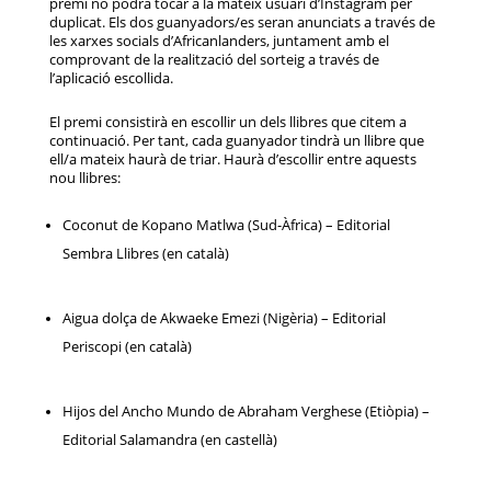
premi no podrà tocar a la mateix usuari d’Instagram per
duplicat. Els dos guanyadors/es seran anunciats a través de
les xarxes socials d’Africanlanders, juntament amb el
comprovant de la realització del sorteig a través de
l’aplicació escollida.
El premi consistirà en escollir un dels llibres que citem a
continuació. Per tant, cada guanyador tindrà un llibre que
ell/a mateix haurà de triar. Haurà d’escollir entre aquests
nou llibres:
Coconut de Kopano Matlwa (Sud-Àfrica) – Editorial
Sembra Llibres (en català)
Aigua dolça de Akwaeke Emezi (Nigèria) – Editorial
Periscopi (en català)
Hijos del Ancho Mundo de Abraham Verghese (Etiòpia) –
Editorial Salamandra (en castellà)