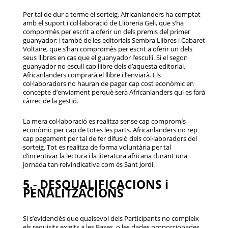
Per tal de dur a terme el sorteig, Africanlanders ha comptat
amb el suport i col·laboració de Llibreria Geli, que s’ha
compormès per escrit a oferir un dels premis del primer
guanyador; i també de les editorials Sembra Llibres i Cabaret
Voltaire, que s’han compromès per escrit a oferir un dels
seus llibres en cas que el guanyador l’esculli. Si el segon
guanyador no escull cap llibre dels d’aquesta editorial,
Africanlanders comprarà el llibre i l’enviarà. Els
col·laboradors no hauran de pagar cap cost econòmic en
concepte d’enviament perquè serà Africanlanders qui es farà
càrrec de la gestió.
La mera col·laboració es realitza sense cap compromís
econòmic per cap de totes les parts. Africanlanders no rep
cap pagament per tal de fer difusió dels col·laboradors del
sorteig. Tot es realitza de forma voluntària per tal
d’incentivar la lectura i la literatura africana durant una
jornada tan reivindicativa com és Sant Jordi.
5.- DESQUALIFICACIONS i
PENALITZACIONS
Si s’evidenciés que qualsevol dels Participants no compleix
els requisits exigits a les Bases, o les dades proporcionades