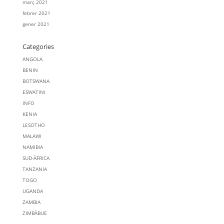
març 2021
febrer 2021
gener 2021
Categories
ANGOLA
BENIN
BOTSWANA
ESWATINI
INFO
KENIA
LESOTHO
MALAWI
NAMIBIA
SUD-ÀFRICA
TANZANIA
TOGO
UGANDA
ZAMBIA
ZIMBÀBUE