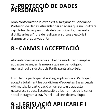
7.-PROTECCIÓ DE DADES
PERSONALS
Amb conformitat a lo establert al Reglament General de
Protecció de Dades, Africanlanders declara que no utilitzarà
cap de les dades personals dels participants, més enllà
d’utilitzar-les a l’hora de realitzar el sorteig aleatòria i
d’anunciar el guanyador/a.
8.- CANVIS i ACCEPTACIÓ
Africanlanders es reserva el dret de modificar o ampliar
aquestes bases, en la mesura que no perjudiqui o
menystingui els drets dels Participants al sorteig.
El sol fet de participar al sorteig implica que el Participant
accepta totalment les condicions d’aquestes Bases Legals.
Així mateix, la participació en un sorteig d’aquesta
naturalesa suposa l’acceptació de les normes de la xarxa
social Instagram a través del qual se’n desenvolupa.
9.- LEGISLACIÓ APLICABLE i
JURISDICCIÓ