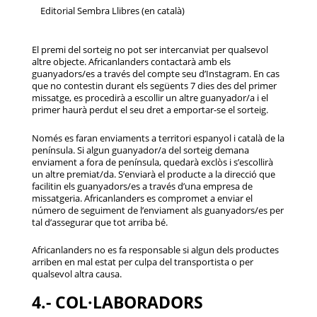
Editorial Sembra Llibres (en català)
El premi del sorteig no pot ser intercanviat per qualsevol
altre objecte. Africanlanders contactarà amb els
guanyadors/es a través del compte seu d’Instagram. En cas
que no contestin durant els següents 7 dies des del primer
missatge, es procedirà a escollir un altre guanyador/a i el
primer haurà perdut el seu dret a emportar-se el sorteig.
Només es faran enviaments a territori espanyol i català de la
península. Si algun guanyador/a del sorteig demana
enviament a fora de península, quedarà exclòs i s’escollirà
un altre premiat/da. S’enviarà el producte a la direcció que
facilitin els guanyadors/es a través d’una empresa de
missatgeria. Africanlanders es compromet a enviar el
número de seguiment de l’enviament als guanyadors/es per
tal d’assegurar que tot arriba bé.
Africanlanders no es fa responsable si algun dels productes
arriben en mal estat per culpa del transportista o per
qualsevol altra causa.
4.- COL·LABORADORS