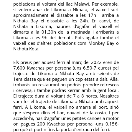
poblacions al voltant del llac Malawi. Per exemple,
si volem anar de Likoma a Nkhata, el vaixell surt
aproximadament el dissabte a les 17h i arriba a
Nkhata Bay el dissabte a les 24h. En canvi, de
Nkhata a Likoma, hauries d’agafar el vaixell el
dimarts a la 01.30h de la matinada i arribaràs a
Likoma a les 9h del dematí. Pots agafar també el
vaixell des d’altres poblacions com Monkey Bay o
Nkhota Kota.
Els preus per aquest ferri al març del 2022 eren de
7.600 Kwachas per persona (uns 6.50-7 euros) pel
trajecte de Likoma a Nkhata Bay amb seients de
1era classe que es paguen un cop estàs a dalt. Allà,
trobaràs un restaurant on podràs prendre refrescos
i cervesa, i també podràs xerrar amb la gent local.
El trajecte dura al voltant de 7 a 8 hores. Nosaltres
vam fer el trajecte de Likoma a Nkhata amb aquest
ferri. A Likoma, el vaixell no amarra al port, sinó
que s’espera dins el llac, davant de la costa, i per
accedir-hi, has d’agafar unes petites canoes a motor
on pagues 200 Kwachas per persona -uns 0.15€-
perquè et portin fins la porta d’entrada del ferri.