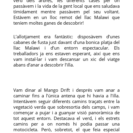
verd dels arbres, les diferents cases per on
passàvem i la vida de la gent local que ens saludava
tímidament mentre passàvem pel seu voltant.
Estàvem en un lloc remot del llac Malawi que
teníem moltes ganes de descobrir!
L’allotjament era fantàstic: disposàvem d’unes
cabanes de fusta just davant d’una bonica platja del
llac Malawi i d’un entorn espectacular. Els
treballadors ja ens estaven esperant, així que ens
vam instal·lar i vam descansar un xic del viatge
abans d’anar a descobrir l’illa.
Vam dinar al Mango Drift i després vam anar a
caminar fins a l’única antena que hi havia a l’illa.
Intentàvem seguir diferents camins traçats entre la
vegetació verda que sobresortia dels camps, i vam
començar a pujar i a guanyar visió panoràmica de
tot aquest entorn. Destacava el verd, i els estrets
camins per a on només hi podia passar una
motocicleta. Però, sobretot, el que feia especial