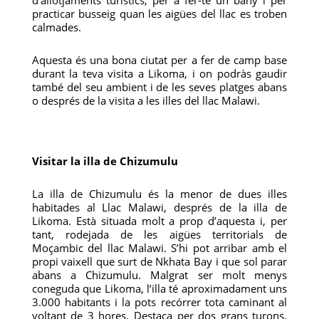
d’allotjaments turístics, per a fer-te un bany i per
practicar busseig quan les aigües del llac es troben
calmades.
Aquesta és una bona ciutat per a fer de camp base
durant la teva visita a Likoma, i on podràs gaudir
també del seu ambient i de les seves platges abans
o després de la visita a les illes del llac Malawi.
Visitar la illa de Chizumulu
La illa de Chizumulu és la menor de dues illes
habitades al Llac Malawi, després de la illa de
Likoma. Està situada molt a prop d’aquesta i, per
tant, rodejada de les aigües territorials de
Moçambic del llac Malawi. S’hi pot arribar amb el
propi vaixell que surt de Nkhata Bay i que sol parar
abans a Chizumulu. Malgrat ser molt menys
coneguda que Likoma, l’illa té aproximadament uns
3.000 habitants i la pots recórrer tota caminant al
voltant de 3 hores. Destaca per dos grans turons,