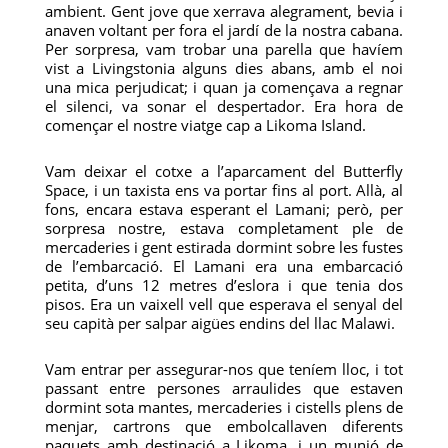
ambient. Gent jove que xerrava alegrament, bevia i
anaven voltant per fora el jardí de la nostra cabana.
Per sorpresa, vam trobar una parella que havíem
vist a Livingstonia alguns dies abans, amb el noi
una mica perjudicat; i quan ja començava a regnar
el silenci, va sonar el despertador. Era hora de
començar el nostre viatge cap a Likoma Island.
Vam deixar el cotxe a l’aparcament del Butterfly
Space, i un taxista ens va portar fins al port. Allà, al
fons, encara estava esperant el Lamani; però, per
sorpresa nostre, estava completament ple de
mercaderies i gent estirada dormint sobre les fustes
de l’embarcació. El Lamani era una embarcació
petita, d’uns 12 metres d’eslora i que tenia dos
pisos. Era un vaixell vell que esperava el senyal del
seu capità per salpar aigües endins del llac Malawi.
Vam entrar per assegurar-nos que teníem lloc, i tot
passant entre persones arraulides que estaven
dormint sota mantes, mercaderies i cistells plens de
menjar, cartrons que embolcallaven diferents
paquets amb destinació a Likoma, i un munió de