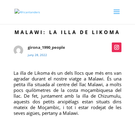
MALAWI: LA ILLA DE LIKOMA
girona_1990_people
juny 28, 2022
La illa de Likoma és un dels llocs que més ens van
agradar durant el nostre viatge a Malawi. És una
petita illa situada al centre del llac Malawi, a molts
pocs quilòmetres de la costa moçambiquesa del
llac. De fet, juntament amb la illa de Chizumulu,
aquests dos petits arxipèlags estan situats dins
mateix de Moçambic, i tot i estar rodejat de les
seves aigües, pertany a Malawi.