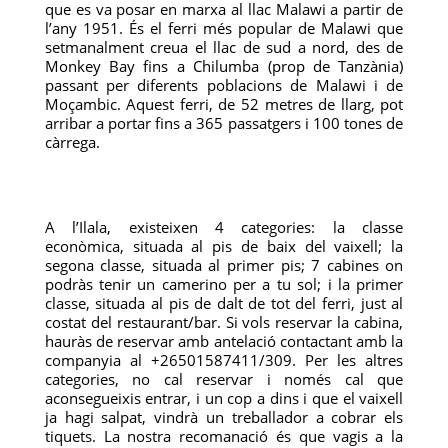
que es va posar en marxa al llac Malawi a partir de
l’any 1951. És el ferri més popular de Malawi que
setmanalment creua el llac de sud a nord, des de
Monkey Bay fins a Chilumba (prop de Tanzània)
passant per diferents poblacions de Malawi i de
Moçambic. Aquest ferri, de 52 metres de llarg, pot
arribar a portar fins a 365 passatgers i 100 tones de
càrrega.
A l’Ilala, existeixen 4 categories: la classe
econòmica, situada al pis de baix del vaixell; la
segona classe, situada al primer pis; 7 cabines on
podràs tenir un camerino per a tu sol; i la primer
classe, situada al pis de dalt de tot del ferri, just al
costat del restaurant/bar. Si vols reservar la cabina,
hauràs de reservar amb antelació contactant amb la
companyia al +26501587411/309. Per les altres
categories, no cal reservar i només cal que
aconsegueixis entrar, i un cop a dins i que el vaixell
ja hagi salpat, vindrà un treballador a cobrar els
tiquets. La nostra recomanació és que vagis a la