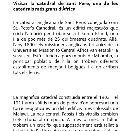
Visitar la catedral de Sant Pere, una de les
catedrals més grans d’Àfrica
La catedral anglicana de Sant Pere, coneguda com
St. Peter’s Cathedral, és un edifici majestuós que
crida l’atenció per trobar-se a Likoma Island, una
illa de poc més de 25 quilòmetres quadrats. Allà,
l’any 1890, els missioners anglicans britànics de la
Universities’ Mission to Central Africa van establir la
seva seu. Està situada a pocs minuts de Mbamba, la
principal població de l’illa on trobem diferents
establiments de menjar i botigues i a on arriben
tots els ferris.
La magnífica catedral construïda entre el 1903 i el
1911 amb sòlids murs de pedra d’on sobresurt una
torre neogòtica és un dels edificis més colossals de
Malawi. La nau central, l’absis i els vitralls semblen
trets d’una altra època. A més a més, a l’altar
trobem un crucifix que suposadament està tallat a
la fusta de l’arbre sota el qual va ser enterrat el cor