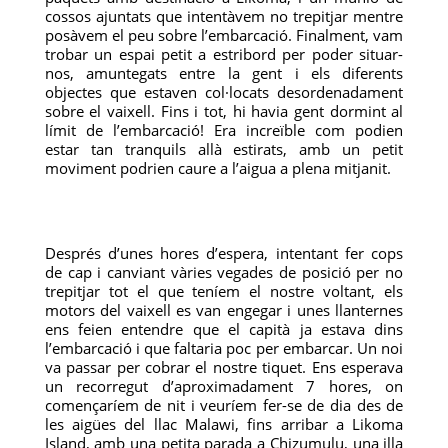
cossos ajuntats que intentàvem no trepitjar mentre
posàvem el peu sobre l’embarcació. Finalment, vam
trobar un espai petit a estribord per poder situar-
nos, amuntegats entre la gent i els diferents
objectes que estaven col·locats desordenadament
sobre el vaixell. Fins i tot, hi havia gent dormint al
límit de l’embarcació! Era increïble com podien
estar tan tranquils allà estirats, amb un petit
moviment podrien caure a l’aigua a plena mitjanit.
Després d’unes hores d’espera, intentant fer cops
de cap i canviant vàries vegades de posició per no
trepitjar tot el que teníem el nostre voltant, els
motors del vaixell es van engegar i unes llanternes
ens feien entendre que el capità ja estava dins
l’embarcació i que faltaria poc per embarcar. Un noi
va passar per cobrar el nostre tiquet. Ens esperava
un recorregut d’aproximadament 7 hores, on
començaríem de nit i veuríem fer-se de dia des de
les aigües del llac Malawi, fins arribar a Likoma
Island, amb una petita parada a Chizumulu, una illa