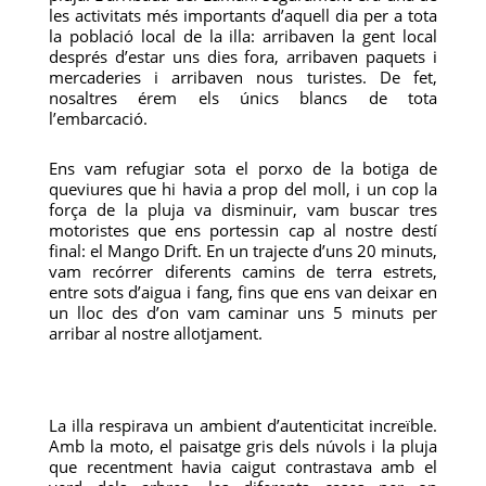
les activitats més importants d’aquell dia per a tota
la població local de la illa: arribaven la gent local
després d’estar uns dies fora, arribaven paquets i
mercaderies i arribaven nous turistes. De fet,
nosaltres érem els únics blancs de tota
l’embarcació.
Ens vam refugiar sota el porxo de la botiga de
queviures que hi havia a prop del moll, i un cop la
força de la pluja va disminuir, vam buscar tres
motoristes que ens portessin cap al nostre destí
final: el Mango Drift. En un trajecte d’uns 20 minuts,
vam recórrer diferents camins de terra estrets,
entre sots d’aigua i fang, fins que ens van deixar en
un lloc des d’on vam caminar uns 5 minuts per
arribar al nostre allotjament.
La illa respirava un ambient d’autenticitat increïble.
Amb la moto, el paisatge gris dels núvols i la pluja
que recentment havia caigut contrastava amb el