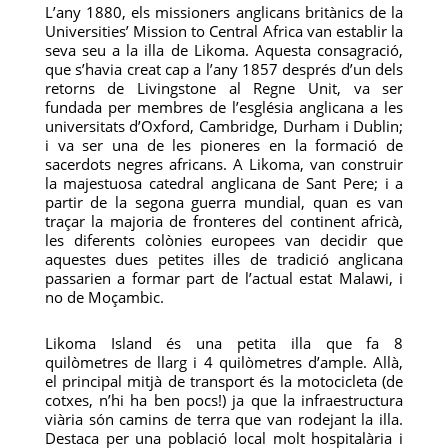
L’any 1880, els missioners anglicans britànics de la
Universities’ Mission to Central Africa van establir la
seva seu a la illa de Likoma. Aquesta consagració,
que s’havia creat cap a l’any 1857 després d’un dels
retorns de Livingstone al Regne Unit, va ser
fundada per membres de l’església anglicana a les
universitats d’Oxford, Cambridge, Durham i Dublin;
i va ser una de les pioneres en la formació de
sacerdots negres africans. A Likoma, van construir
la majestuosa catedral anglicana de Sant Pere; i a
partir de la segona guerra mundial, quan es van
traçar la majoria de fronteres del continent africà,
les diferents colònies europees van decidir que
aquestes dues petites illes de tradició anglicana
passarien a formar part de l’actual estat Malawi, i
no de Moçambic.
Likoma Island és una petita illa que fa 8
quilòmetres de llarg i 4 quilòmetres d’ample. Allà,
el principal mitjà de transport és la motocicleta (de
cotxes, n’hi ha ben pocs!) ja que la infraestructura
viària són camins de terra que van rodejant la illa.
Destaca per una població local molt hospitalària i