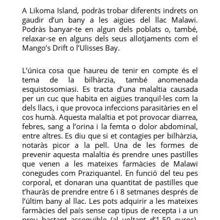
A Likoma Island, podràs trobar diferents indrets on
gaudir d’un bany a les aigües del llac Malawi.
Podràs banyar-te en algun dels poblats o, també,
relaxar-se en alguns dels seus allotjaments com el
Mango’s Drift o l’Ulisses Bay.
L’única cosa que haureu de tenir en compte és el
tema de la bilhàrzia, també anomenada
esquistosomiasi. Es tracta d’una malaltia causada
per un cuc que habita en aigües tranquil·les com la
dels llacs, i que provoca infeccions parasitàries en el
cos humà. Aquesta malaltia et pot provocar diarrea,
febres, sang a l’orina i la femta o dolor abdominal,
entre altres. Es diu que si et contagies per bilhàrzia,
notaràs picor a la pell. Una de les formes de
prevenir aquesta malaltia és prendre unes pastilles
que venen a les mateixes farmàcies de Malawi
conegudes com Praziquantel. En funció del teu pes
corporal, et donaran una quantitat de pastilles que
t’hauràs de prendre entre 6 i 8 setmanes després de
l’últim bany al llac. Les pots adquirir a les mateixes
farmàcies del país sense cap tipus de recepta i a un
preu bastant assequible (al voltant d’1.50 euros).