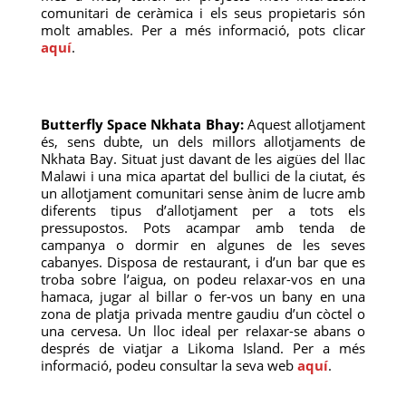
comunitari de ceràmica i els seus propietaris són
molt amables. Per a més informació, pots clicar
aquí
.
Butterfly Space Nkhata Bhay:
Aquest allotjament
és, sens dubte, un dels millors allotjaments de
Nkhata Bay. Situat just davant de les aigües del llac
Malawi i una mica apartat del bullici de la ciutat, és
un allotjament comunitari sense ànim de lucre amb
diferents tipus d’allotjament per a tots els
pressupostos. Pots acampar amb tenda de
campanya o dormir en algunes de les seves
cabanyes. Disposa de restaurant, i d’un bar que es
troba sobre l’aigua, on podeu relaxar-vos en una
hamaca, jugar al billar o fer-vos un bany en una
zona de platja privada mentre gaudiu d’un còctel o
una cervesa. Un lloc ideal per relaxar-se abans o
després de viatjar a Likoma Island. Per a més
informació, podeu consultar la seva web
aquí
.