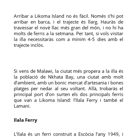
Arribar a Likoma Island no és fàcil. Només s’hi pot
arribar en barca, i el trajecte és llarg. Hauràs de
travessar el novè llac més gran del món, i no hi ha
molts de ferris a la setmana. Per tant, si vols visitar
la illa necessitaràs com a mínim 4-5 dies amb el
trajecte inclòs.
Si vens de Malawi, la ciutat més propera a la illa és
la població de Nkhata Bay, una ciutat amb molt
d’ambient, amb un bonic mercat d’artesania i bones
platges per nedar al seu voltant. Allà, trobaràs el
principal port d’on surten els dos principals ferris
que van a Likoma Island: l’Ilala Ferry i també el
Lamani.
Ilala Ferry
L’Ilala és un ferri construït a Escòcia l’any 1949, i