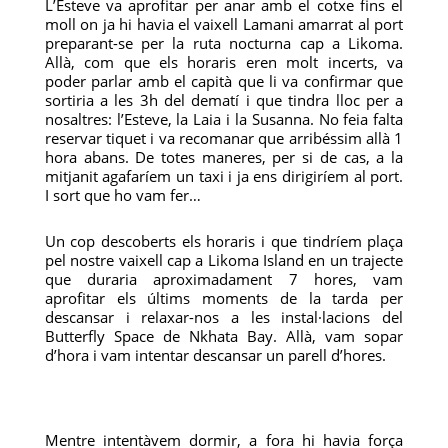
L’Esteve va aprofitar per anar amb el cotxe fins el
moll on ja hi havia el vaixell Lamani amarrat al port
preparant-se per la ruta nocturna cap a Likoma.
Allà, com que els horaris eren molt incerts, va
poder parlar amb el capità que li va confirmar que
sortiria a les 3h del dematí i que tindra lloc per a
nosaltres: l’Esteve, la Laia i la Susanna. No feia falta
reservar tiquet i va recomanar que arribéssim allà 1
hora abans. De totes maneres, per si de cas, a la
mitjanit agafaríem un taxi i ja ens dirigiríem al port.
I sort que ho vam fer…
Un cop descoberts els horaris i que tindríem plaça
pel nostre vaixell cap a Likoma Island en un trajecte
que duraria aproximadament 7 hores, vam
aprofitar els últims moments de la tarda per
descansar i relaxar-nos a les instal·lacions del
Butterfly Space de Nkhata Bay. Allà, vam sopar
d’hora i vam intentar descansar un parell d’hores.
Mentre intentàvem dormir, a fora hi havia força