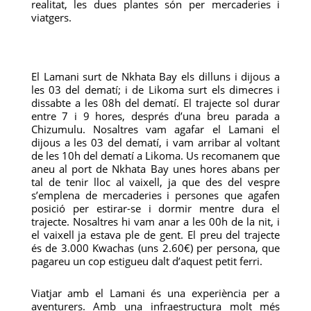
realitat, les dues plantes són per mercaderies i
viatgers.
El Lamani surt de Nkhata Bay els dilluns i dijous a
les 03 del dematí; i de Likoma surt els dimecres i
dissabte a les 08h del dematí. El trajecte sol durar
entre 7 i 9 hores, després d’una breu parada a
Chizumulu. Nosaltres vam agafar el Lamani el
dijous a les 03 del dematí, i vam arribar al voltant
de les 10h del dematí a Likoma. Us recomanem que
aneu al port de Nkhata Bay unes hores abans per
tal de tenir lloc al vaixell, ja que des del vespre
s’emplena de mercaderies i persones que agafen
posició per estirar-se i dormir mentre dura el
trajecte. Nosaltres hi vam anar a les 00h de la nit, i
el vaixell ja estava ple de gent. El preu del trajecte
és de 3.000 Kwachas (uns 2.60€) per persona, que
pagareu un cop estigueu dalt d’aquest petit ferri.
Viatjar amb el Lamani és una experiència per a
aventurers. Amb una infraestructura molt més