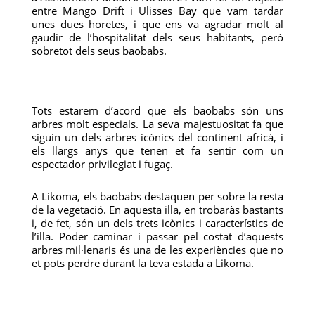
entre Mango Drift i Ulisses Bay que vam tardar
unes dues horetes, i que ens va agradar molt al
gaudir de l’hospitalitat dels seus habitants, però
sobretot dels seus baobabs.
Tots estarem d’acord que els baobabs són uns
arbres molt especials. La seva majestuositat fa que
siguin un dels arbres icònics del continent africà, i
els llargs anys que tenen et fa sentir com un
espectador privilegiat i fugaç.
A Likoma, els baobabs destaquen per sobre la resta
de la vegetació. En aquesta illa, en trobaràs bastants
i, de fet, són un dels trets icònics i característics de
l’illa. Poder caminar i passar pel costat d’aquests
arbres mil·lenaris és una de les experiències que no
et pots perdre durant la teva estada a Likoma.