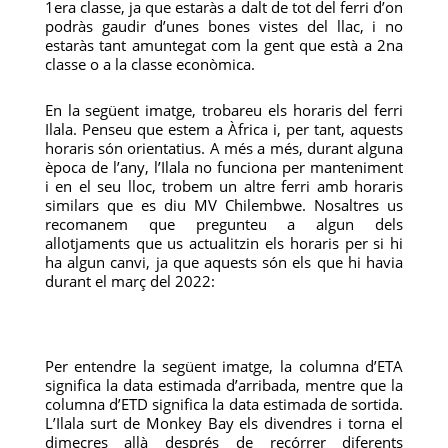
1era classe, ja que estaràs a dalt de tot del ferri d’on
podràs gaudir d’unes bones vistes del llac, i no
estaràs tant amuntegat com la gent que està a 2na
classe o a la classe econòmica.
En la següent imatge, trobareu els horaris del ferri
Ilala. Penseu que estem a Àfrica i, per tant, aquests
horaris són orientatius. A més a més, durant alguna
època de l’any, l’Ilala no funciona per manteniment
i en el seu lloc, trobem un altre ferri amb horaris
similars que es diu MV Chilembwe. Nosaltres us
recomanem que pregunteu a algun dels
allotjaments que us actualitzin els horaris per si hi
ha algun canvi, ja que aquests són els que hi havia
durant el març del 2022:
Per entendre la següent imatge, la columna d’ETA
significa la data estimada d’arribada, mentre que la
columna d’ETD significa la data estimada de sortida.
L’Ilala surt de Monkey Bay els divendres i torna el
dimecres allà després de recórrer diferents