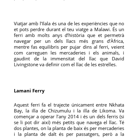
Viatjar amb l’Ilala és una de les experiències que no
et pots perdre durant el teu viatge a Malawi. És un
ferri amb molts anys d’història que et permetrà
navegar per un dels llacs més grans d’Àfrica,
mentre fas equilibris per pujar dins al ferri, veient
com carreguen les mercaderies i els animals, i
gaudint de la immensitat del llac que David
Livingstone va definir com el llac de les estrelles.
Lamani Ferry
Aquest ferri fa el trajecte únicament entre Nkhata
Bay, la illa de Chizumulu i la illa de Likoma. Va
començar a operar l’any 2014 i és un dels ferris (si
se li pot dir així) més petits que navega el llac. Té
dos plantes, on la planta de baix és per mercaderies
i la planta de dalt és per passatgers, però a la