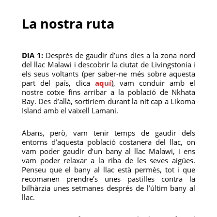
La nostra ruta
DIA 1:
Després de gaudir d’uns dies a la zona nord
del llac Malawi i descobrir la ciutat de Livingstonia i
els seus voltants (per saber-ne més sobre aquesta
part del país, clica
aquí
), vam conduir amb el
nostre cotxe fins arribar a la població de Nkhata
Bay. Des d’allà, sortiríem durant la nit cap a Likoma
Island amb el vaixell Lamani.
Abans, però, vam tenir temps de gaudir dels
entorns d’aquesta població costanera del llac, on
vam poder gaudir d’un bany al llac Malawi, i ens
vam poder relaxar a la riba de les seves aigües.
Penseu que el bany al llac està permès, tot i que
recomanen prendre’s unes pastilles contra la
bilhàrzia unes setmanes després de l’últim bany al
llac.