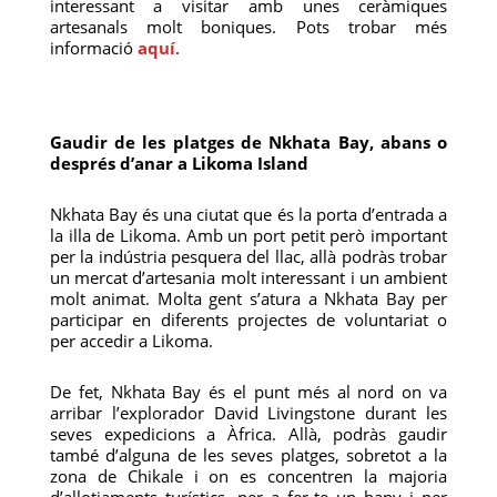
interessant a visitar amb unes ceràmiques
artesanals molt boniques. Pots trobar més
informació
aquí
.
Gaudir de les platges de Nkhata Bay, abans o
després d’anar a Likoma Island
Nkhata Bay és una ciutat que és la porta d’entrada a
la illa de Likoma. Amb un port petit però important
per la indústria pesquera del llac, allà podràs trobar
un mercat d’artesania molt interessant i un ambient
molt animat. Molta gent s’atura a Nkhata Bay per
participar en diferents projectes de voluntariat o
per accedir a Likoma.
De fet, Nkhata Bay és el punt més al nord on va
arribar l’explorador David Livingstone durant les
seves expedicions a Àfrica. Allà, podràs gaudir
també d’alguna de les seves platges, sobretot a la
zona de Chikale i on es concentren la majoria