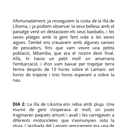
Afortunadament, ja resseguíem la costa de la illa de
Likoma, i ja podíem observar la seva bellesa amb el
paisatge verd on destacaven els seus baobabs, i les
seves platges amb la gent fent vida a les seves
aigües. També ens creuàvem amb algunes canoes
de pescadors, fins que vam veure una petita
població, Mbamba, que era el nostre destí final.
Allà, hi havia un petit moll on amarraria
l’embarcació, i d’on vam baixar per trepitjar terra
ferma després de 10 hores sobre el Lamani: set
hores de trajecte i tres hores esperant a sobre la
nau.
DIA 2:
La illa de Likoma ens rebia amb pluja. Una
munió de gent s’esperava al moll, on joves
traginaven paquets amunt i avall i les carregaven a
diferents motocicletes que s’esmunyien sota la
pluja. L’arribada del Lamani segurament era una de