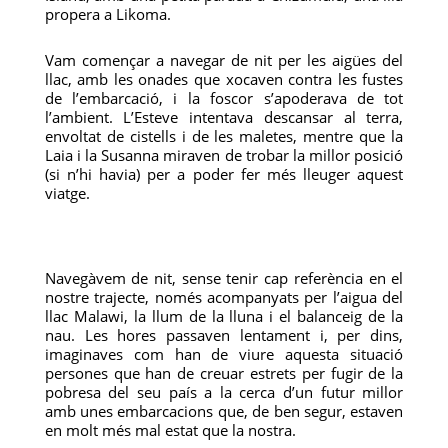
propera a Likoma.
Vam començar a navegar de nit per les aigües del
llac, amb les onades que xocaven contra les fustes
de l’embarcació, i la foscor s’apoderava de tot
l’ambient. L’Esteve intentava descansar al terra,
envoltat de cistells i de les maletes, mentre que la
Laia i la Susanna miraven de trobar la millor posició
(si n’hi havia) per a poder fer més lleuger aquest
viatge.
Navegàvem de nit, sense tenir cap referència en el
nostre trajecte, només acompanyats per l’aigua del
llac Malawi, la llum de la lluna i el balanceig de la
nau. Les hores passaven lentament i, per dins,
imaginaves com han de viure aquesta situació
persones que han de creuar estrets per fugir de la
pobresa del seu país a la cerca d’un futur millor
amb unes embarcacions que, de ben segur, estaven
en molt més mal estat que la nostra.