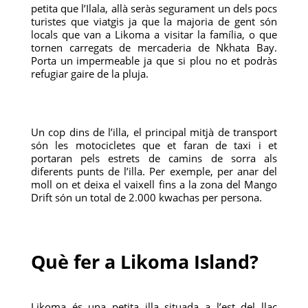
petita que l’Ilala, allà seràs segurament un dels pocs
turistes que viatgis ja que la majoria de gent són
locals que van a Likoma a visitar la família, o que
tornen carregats de mercaderia de Nkhata Bay.
Porta un impermeable ja que si plou no et podràs
refugiar gaire de la pluja.
Un cop dins de l’illa, el principal mitjà de transport
són les motocicletes que et faran de taxi i et
portaran pels estrets de camins de sorra als
diferents punts de l’illa. Per exemple, per anar del
moll on et deixa el vaixell fins a la zona del Mango
Drift són un total de 2.000 kwachas per persona.
Què fer a Likoma Island?
Likoma és una petita illa situada a l’est del llac