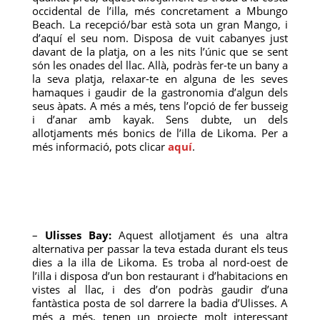
occidental de l’illa, més concretament a Mbungo
Beach. La recepció/bar està sota un gran Mango, i
d’aquí el seu nom. Disposa de vuit cabanyes just
davant de la platja, on a les nits l’únic que se sent
són les onades del llac. Allà, podràs fer-te un bany a
la seva platja, relaxar-te en alguna de les seves
hamaques i gaudir de la gastronomia d’algun dels
seus àpats. A més a més, tens l’opció de fer busseig
i d’anar amb kayak. Sens dubte, un dels
allotjaments més bonics de l’illa de Likoma. Per a
més informació, pots clicar
aquí
.
–
Ulisses Bay:
Aquest allotjament és una altra
alternativa per passar la teva estada durant els teus
dies a la illa de Likoma. Es troba al nord-oest de
l’illa i disposa d’un bon restaurant i d’habitacions en
vistes al llac, i des d’on podràs gaudir d’una
fantàstica posta de sol darrere la badia d’Ulisses. A
més a més, tenen un projecte molt interessant