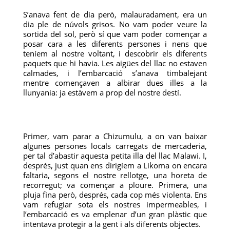
S’anava fent de dia però, malauradament, era un
dia ple de núvols grisos. No vam poder veure la
sortida del sol, però sí que vam poder començar a
posar cara a les diferents persones i nens que
teníem al nostre voltant, i descobrir els diferents
paquets que hi havia. Les aigües del llac no estaven
calmades, i l’embarcació s’anava timbalejant
mentre començaven a albirar dues illes a la
llunyania: ja estàvem a prop del nostre destí.
Primer, vam parar a Chizumulu, a on van baixar
algunes persones locals carregats de mercaderia,
per tal d’abastir aquesta petita illa del llac Malawi. I,
després, just quan ens dirigíem a Likoma on encara
faltaria, segons el nostre rellotge, una horeta de
recorregut; va començar a ploure. Primera, una
pluja fina però, després, cada cop més violenta. Ens
vam refugiar sota els nostres impermeables, i
l’embarcació es va emplenar d’un gran plàstic que
intentava protegir a la gent i als diferents objectes.