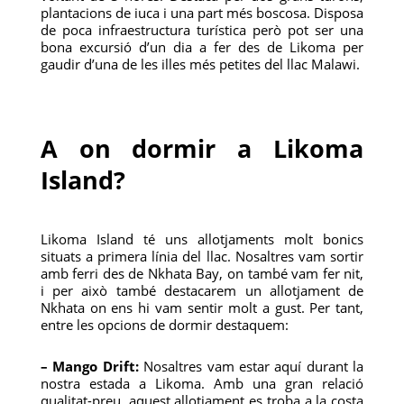
plantacions de iuca i una part més boscosa. Disposa
de poca infraestructura turística però pot ser una
bona excursió d’un dia a fer des de Likoma per
gaudir d’una de les illes més petites del llac Malawi.
A on dormir a Likoma
Island?
Likoma Island té uns allotjaments molt bonics
situats a primera línia del llac. Nosaltres vam sortir
amb ferri des de Nkhata Bay, on també vam fer nit,
i per això també destacarem un allotjament de
Nkhata on ens hi vam sentir molt a gust. Per tant,
entre les opcions de dormir destaquem:
– Mango Drift:
Nosaltres vam estar aquí durant la
nostra estada a Likoma. Amb una gran relació
qualitat-preu, aquest allotjament es troba a la costa