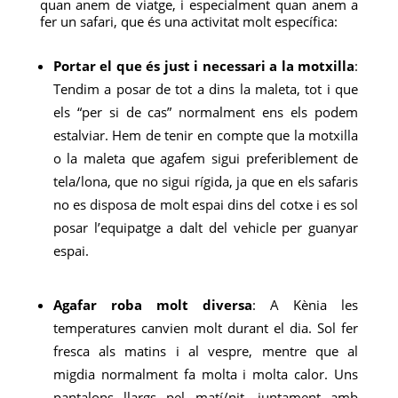
quan anem de viatge, i especialment quan anem a
fer un safari, que és una activitat molt específica:
Portar el que és just i necessari a la motxilla
:
Tendim a posar de tot a dins la maleta, tot i que
els “per si de cas” normalment ens els podem
estalviar. Hem de tenir en compte que la motxilla
o la maleta que agafem sigui preferiblement de
tela/lona, que no sigui rígida, ja que en els safaris
no es disposa de molt espai dins del cotxe i es sol
posar l’equipatge a dalt del vehicle per guanyar
espai.
Agafar roba molt diversa
: A Kènia les
temperatures canvien molt durant el dia. Sol fer
fresca als matins i al vespre, mentre que al
migdia normalment fa molta i molta calor. Uns
pantalons llargs pel matí/nit, juntament amb