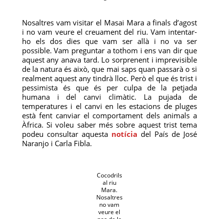
Nosaltres vam visitar el Masai Mara a finals d’agost
i no vam veure el creuament del riu. Vam intentar-
ho els dos dies que vam ser allà i no va ser
possible. Vam preguntar a tothom i ens van dir que
aquest any anava tard. Lo sorprenent i imprevisible
de la natura és això, que mai saps quan passarà o si
realment aquest any tindrà lloc. Però el que és trist i
pessimista és que és per culpa de la petjada
humana i del canvi climàtic. La pujada de
temperatures i el canvi en les estacions de pluges
està fent canviar el comportament dels animals a
Àfrica. Si voleu saber més sobre aquest trist tema
podeu consultar aquesta
notícia
del País de José
Naranjo i Carla Fibla.
Cocodrils
al riu
Mara.
Nosaltres
no vam
veure el