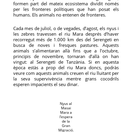
formen part del mateix ecosistema dividit només
per les fronteres polítiques que han posat els
humans. Els animals no entenen de fronteres.
Cada mes de juliol, o de vegades, d’agost, els nyus i
les zebres travessen el riu Mara després d’haver
recorregut més de 1.000 km des del Serengeti en
busca de noves i fresques pastures. Aquests
animals s’alimentaran allà fins que a l’octubre,
principis de novembre, tornaran d’allà on han
vingut: al Serengeti de Tanzània. Si en aquesta
època estàs a prop del riu Mara doncs, podràs
veure com aquests animals creuen el riu lluitant per
la seva supervivència mentre grans cocodrils
esperen impacients el seu dinar.
Nyus al
Masai
Mara a
l’espera
de la
Gran
Migració.