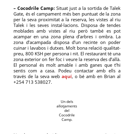
– Cocodrile Camp:
Situat just a la sortida de Talek
Gate, és el campament més ben puntuat de la zona
per la seva proximitat a la reserva, les vistes al riu
Talek i les seves instal·lacions. Disposa de tendes
moblades amb vistes al riu però també es pot
acampar en una zona plena d’arbres i ombra. La
zona d’acampada disposa d’un recinte on poder
cuinar i lavabos i dutxes. Molt bona relació qualitat-
preu, 800 KSH per persona i nit. El restaurant té una
zona exterior on fer foc i veure la reserva des d’allà.
El personal és molt amable i amb ganes que t’hi
sentis com a casa. Podeu contactar amb ells a
través de la seva web
aquí
, o bé amb en Brian al
+254 713 538027.
Un dels
allotjaments
del
Cocodrile
Camp.