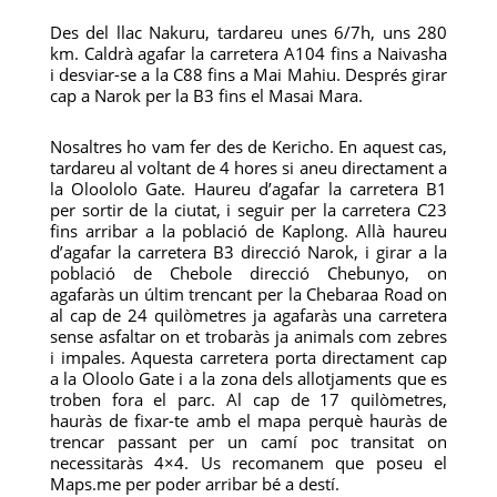
Des del llac Nakuru, tardareu unes 6/7h, uns 280
km. Caldrà agafar la carretera A104 fins a Naivasha
i desviar-se a la C88 fins a Mai Mahiu. Després girar
cap a Narok per la B3 fins el Masai Mara.
Nosaltres ho vam fer des de Kericho. En aquest cas,
tardareu al voltant de 4 hores si aneu directament a
la Oloololo Gate. Haureu d’agafar la carretera B1
per sortir de la ciutat, i seguir per la carretera C23
fins arribar a la població de Kaplong. Allà haureu
d’agafar la carretera B3 direcció Narok, i girar a la
població de Chebole direcció Chebunyo, on
agafaràs un últim trencant per la Chebaraa Road on
al cap de 24 quilòmetres ja agafaràs una carretera
sense asfaltar on et trobaràs ja animals com zebres
i impales. Aquesta carretera porta directament cap
a la Oloolo Gate i a la zona dels allotjaments que es
troben fora el parc. Al cap de 17 quilòmetres,
hauràs de fixar-te amb el mapa perquè hauràs de
trencar passant per un camí poc transitat on
necessitaràs 4×4. Us recomanem que poseu el
Maps.me per poder arribar bé a destí.