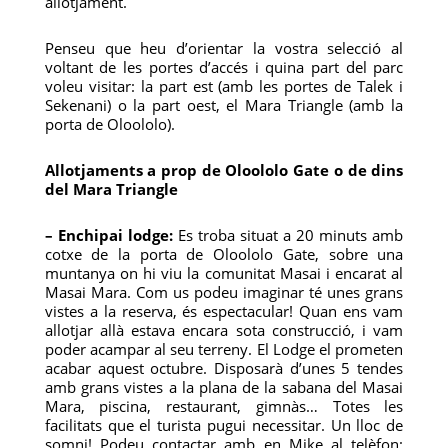
allotjament.
Penseu que heu d’orientar la vostra selecció al
voltant de les portes d’accés i quina part del parc
voleu visitar: la part est (amb les portes de Talek i
Sekenani) o la part oest, el Mara Triangle (amb la
porta de Oloololo).
Allotjaments a prop de Oloololo Gate o de dins
del Mara Triangle
– Enchipai lodge:
Es troba situat a 20 minuts amb
cotxe de la porta de Oloololo Gate, sobre una
muntanya on hi viu la comunitat Masai i encarat al
Masai Mara. Com us podeu imaginar té unes grans
vistes a la reserva, és espectacular! Quan ens vam
allotjar allà estava encara sota construcció, i vam
poder acampar al seu terreny. El Lodge el prometen
acabar aquest octubre. Disposarà d’unes 5 tendes
amb grans vistes a la plana de la sabana del Masai
Mara, piscina, restaurant, gimnàs… Totes les
facilitats que el turista pugui necessitar. Un lloc de
somni! Podeu contactar amb en Mike al telèfon: