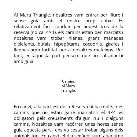
Al Mara Triangle, nosaltres vam entrar per lliure i
sense guia amb el nostre propi cotxe. És
relativament fàcil conduir per aquest tros de la
reserva (no cal 4×4), els camins estan ben marcats i
nosaltres vam trobar hienes, grans manades
d’elefants, búfals, hipopòtams, cocodrils, girafes i
lleones amb facilitat per a nosaltres mateixos. Per
tant, en aquesta part pensem que no cal anar-hi
amb guia.
Camins
al Mara
Triangle.
En canvi, a la part est de la Reserva hi ha molts més
camins que no estan gaire marcats i el 4×4 és
obligatori pels creuaments d’algun riu i d’alguns
camins. Nosaltres vam recórrer unes hores sense
guia aquesta part i ens va costar trobar alguns dels
animals top. En canvi, el dia següent vam anar amb