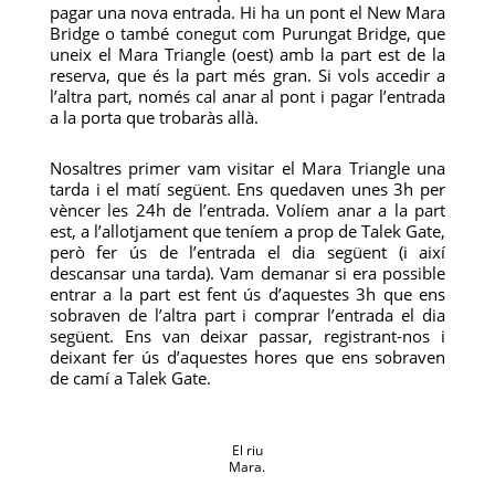
pagar una nova entrada. Hi ha un pont el New Mara
Bridge o també conegut com Purungat Bridge, que
uneix el Mara Triangle (oest) amb la part est de la
reserva, que és la part més gran. Si vols accedir a
l’altra part, només cal anar al pont i pagar l’entrada
a la porta que trobaràs allà.
Nosaltres primer vam visitar el Mara Triangle una
tarda i el matí següent. Ens quedaven unes 3h per
vèncer les 24h de l’entrada. Volíem anar a la part
est, a l’allotjament que teníem a prop de Talek Gate,
però fer ús de l’entrada el dia següent (i així
descansar una tarda). Vam demanar si era possible
entrar a la part est fent ús d’aquestes 3h que ens
sobraven de l’altra part i comprar l’entrada el dia
següent. Ens van deixar passar, registrant-nos i
deixant fer ús d’aquestes hores que ens sobraven
de camí a Talek Gate.
El riu
Mara.