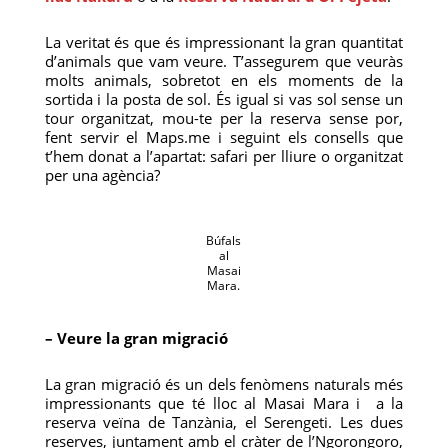
La veritat és que és impressionant la gran quantitat
d’animals que vam veure. T’assegurem que veuràs
molts animals, sobretot en els moments de la
sortida i la posta de sol. És igual si vas sol sense un
tour organitzat, mou-te per la reserva sense por,
fent servir el Maps.me i seguint els consells que
t’hem donat a l’apartat: safari per lliure o organitzat
per una agència?
Búfals
al
Masai
Mara.
– Veure la gran migració
La gran migració és un dels fenòmens naturals més
impressionants que té lloc al Masai Mara i a la
reserva veïna de Tanzània, el Serengeti. Les dues
reserves, juntament amb el cràter de l’Ngorongoro,