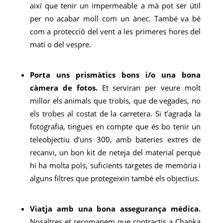
així que tenir un impermeable a mà pot ser útil
per no acabar moll com un ànec. També va bé
com a protecció del vent a les primeres hores del
matí o del vespre.
Porta uns prismàtics bons i/o una bona
càmera de fotos.
Et serviran per veure molt
millor els animals que trobis, que de vegades, no
els trobes al costat de la carretera. Si t’agrada la
fotografia, tingues en compte que és bo tenir un
teleobjectiu d’uns 300, amb bateries extres de
recanvi, un bon kit de neteja del material perquè
hi ha molta pols, suficients targetes de memòria i
alguns filtres que protegeixin també els objectius.
Viatja amb una bona assegurança mèdica.
Nosaltres et recomanem que contractis a Chapka