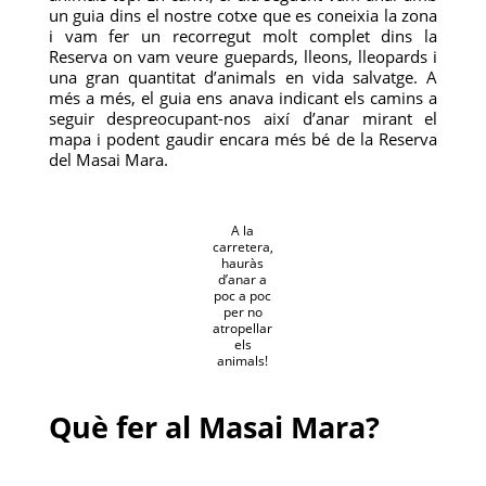
un guia dins el nostre cotxe que es coneixia la zona
i vam fer un recorregut molt complet dins la
Reserva on vam veure guepards, lleons, lleopards i
una gran quantitat d’animals en vida salvatge. A
més a més, el guia ens anava indicant els camins a
seguir despreocupant-nos així d’anar mirant el
mapa i podent gaudir encara més bé de la Reserva
del Masai Mara.
A la
carretera,
hauràs
d’anar a
poc a poc
per no
atropellar
els
animals!
Què fer al Masai Mara?