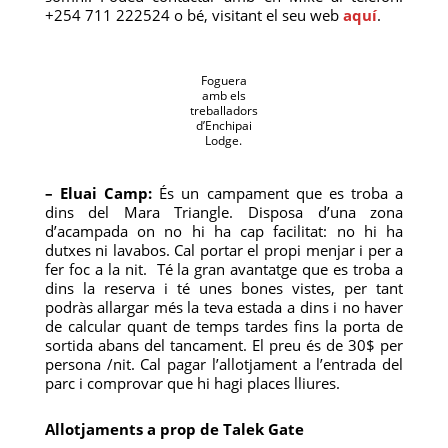
+254 711 222524 o bé, visitant el seu web
aquí
.
Foguera
amb els
treballadors
d’Enchipai
Lodge.
– Eluai Camp:
És un campament que es troba a
dins del Mara Triangle. Disposa d’una zona
d’acampada on no hi ha cap facilitat: no hi ha
dutxes ni lavabos. Cal portar el propi menjar i per a
fer foc a la nit. Té la gran avantatge que es troba a
dins la reserva i té unes bones vistes, per tant
podràs allargar més la teva estada a dins i no haver
de calcular quant de temps tardes fins la porta de
sortida abans del tancament. El preu és de 30$ per
persona /nit. Cal pagar l’allotjament a l’entrada del
parc i comprovar que hi hagi places lliures.
Allotjaments a prop de Talek Gate