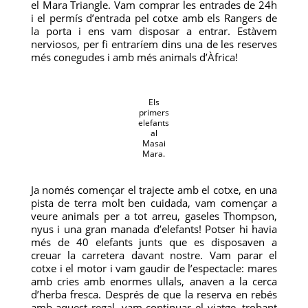
el Mara Triangle. Vam comprar les entrades de 24h
i el permís d’entrada pel cotxe amb els Rangers de
la porta i ens vam disposar a entrar. Estàvem
nerviosos, per fi entraríem dins una de les reserves
més conegudes i amb més animals d’Àfrica!
Els
primers
elefants
al
Masai
Mara.
Ja només començar el trajecte amb el cotxe, en una
pista de terra molt ben cuidada, vam començar a
veure animals per a tot arreu, gaseles Thompson,
nyus i una gran manada d’elefants! Potser hi havia
més de 40 elefants junts que es disposaven a
creuar la carretera davant nostre. Vam parar el
cotxe i el motor i vam gaudir de l’espectacle: mares
amb cries amb enormes ullals, anaven a la cerca
d’herba fresca. Després de que la reserva en rebés
amb aquest regal, vam continuar el viatge, trobant