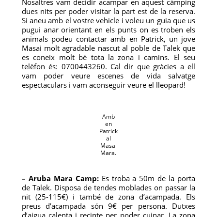
Nosaltres vam decidir acampar en aquest càmping
dues nits per poder visitar la part est de la reserva.
Si aneu amb el vostre vehicle i voleu un guia que us
pugui anar orientant en els punts on es troben els
animals podeu contactar amb en Patrick, un jove
Masai molt agradable nascut al poble de Talek que
es coneix molt bé tota la zona i camins. El seu
telèfon és: 0700443260. Cal dir que gràcies a ell
vam poder veure escenes de vida salvatge
espectaculars i vam aconseguir veure el lleopard!
Amb
en
Patrick
al
Masai
Mara.
– Aruba Mara Camp:
Es troba a 50m de la porta
de Talek. Disposa de tendes moblades on passar la
nit (25-115€) i també de zona d’acampada. Els
preus d’acampada són 9€ per persona. Dutxes
d’aigua calenta i recinte per poder cuinar. La zona