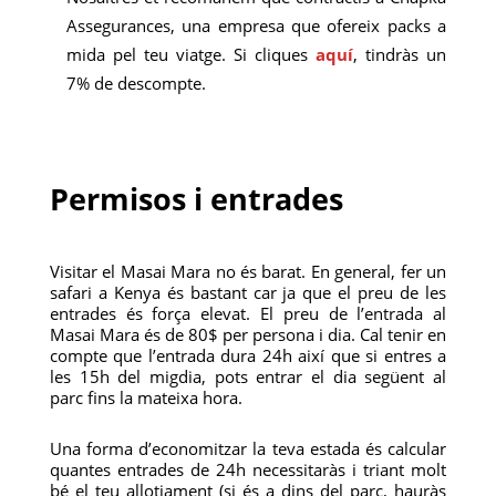
Assegurances, una empresa que ofereix packs a
mida pel teu viatge. Si cliques
aquí
, tindràs un
7% de descompte.
Permisos i entrades
Visitar el Masai Mara no és barat. En general, fer un
safari a Kenya és bastant car ja que el preu de les
entrades és força elevat. El preu de l’entrada al
Masai Mara és de 80$ per persona i dia. Cal tenir en
compte que l’entrada dura 24h així que si entres a
les 15h del migdia, pots entrar el dia següent al
parc fins la mateixa hora.
Una forma d’economitzar la teva estada és calcular
quantes entrades de 24h necessitaràs i triant molt
bé el teu allotjament (si és a dins del parc, hauràs