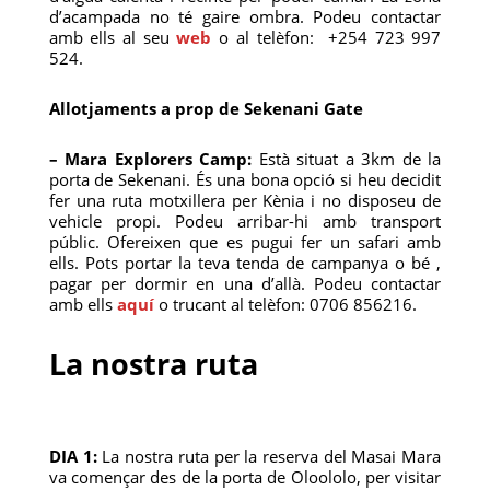
d’acampada no té gaire ombra. Podeu contactar
amb ells al seu
web
o al telèfon: +254 723 997
524.
Allotjaments a prop de Sekenani Gate
– Mara Explorers Camp:
Està situat a 3km de la
porta de Sekenani. És una bona opció si heu decidit
fer una ruta motxillera per Kènia i no disposeu de
vehicle propi. Podeu arribar-hi amb transport
públic. Ofereixen que es pugui fer un safari amb
ells. Pots portar la teva tenda de campanya o bé ,
pagar per dormir en una d’allà. Podeu contactar
amb ells
aquí
o trucant al telèfon: 0706 856216.
La nostra ruta
DIA 1:
La nostra ruta per la reserva del Masai Mara
va començar des de la porta de Oloololo, per visitar