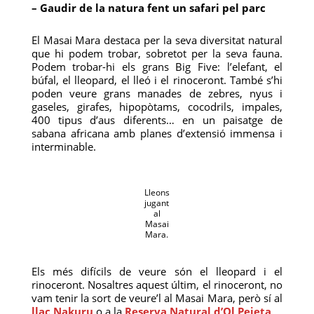
– Gaudir de la natura fent un safari pel parc
El Masai Mara destaca per la seva diversitat natural
que hi podem trobar, sobretot per la seva fauna.
Podem trobar-hi els grans Big Five: l’elefant, el
búfal, el lleopard, el lleó i el rinoceront. També s’hi
poden veure grans manades de zebres, nyus i
gaseles, girafes, hipopòtams, cocodrils, impales,
400 tipus d’aus diferents… en un paisatge de
sabana africana amb planes d’extensió immensa i
interminable.
Lleons
jugant
al
Masai
Mara.
Els més difícils de veure són el lleopard i el
rinoceront. Nosaltres aquest últim, el rinoceront, no
vam tenir la sort de veure’l al Masai Mara, però sí al
llac Nakuru
o a la
Reserva Natural d’Ol Pejeta
.