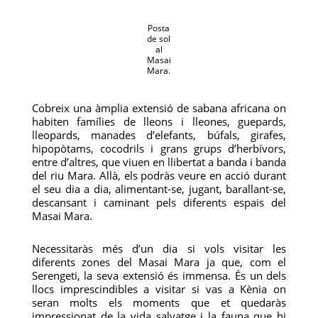
Posta
de sol
al
Masai
Mara.
Cobreix una àmplia extensió de sabana africana on
habiten famílies de lleons i lleones, guepards,
lleopards, manades d’elefants, búfals, girafes,
hipopòtams, cocodrils i grans grups d’herbívors,
entre d’altres, que viuen en llibertat a banda i banda
del riu Mara. Allà, els podràs veure en acció durant
el seu dia a dia, alimentant-se, jugant, barallant-se,
descansant i caminant pels diferents espais del
Masai Mara.
Necessitaràs més d’un dia si vols visitar les
diferents zones del Masai Mara ja que, com el
Serengeti, la seva extensió és immensa. És un dels
llocs imprescindibles a visitar si vas a Kènia on
seran molts els moments que et quedaràs
impressionat de la vida salvatge i la fauna que hi