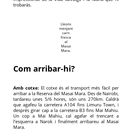
trobaràs.
Lleons
menjant
carn
fresca
al
Masai
Mara.
Com arribar-hi?
Amb cotxe:
El cotxe és el transport més fàcil per
arribar a la Reserva del Masai Mara. Des de Nairobi,
tardareu unes 5/6 hores, són uns 270km. Caldrà
que agafeu la carretera A104 fins Limuru Town, i
després girar cap a la carretera B3 fins Mai Mahiu.
Un cop a Mai Mahiu, cal agafar el trencant a
l’esquerra a Narok i finalment arribareu al Masai
Mara.