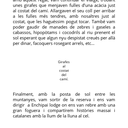
unes girafes que menjaven fulles d’una acàcia just
al costat del camí. Allargaven el seu coll per arribar
a les fulles més tendres, amb nosaltres just al
costat, que les haguéssim pogut tocar. També vam
poder gaudir de manades de zebres i gaseles a
cabassos, hipopòtams i cocodrils al riu prenent el
sol esperant que algun nyu despistat creués per allà
per dinar, facoquers rosegant arrels, etc…
Girafes
al
costat
del
camí.
Finalment, amb la posta de sol entre les
muntanyes, vam sortir de la reserva i ens vam
dirigir a Enchipai lodge on ens van rebre amb una
gran foguera i compartírem històries massai i
catalanes amb la llum de la lluna al cel.