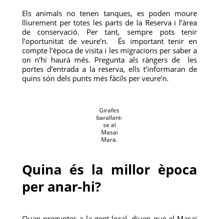
Els animals no tenen tanques, es poden moure
lliurement per totes les parts de la Reserva i l’àrea
de conservació. Per tant, sempre pots tenir
l’oportunitat de veure’n. És important tenir en
compte l’època de visita i les migracions per saber a
on n’hi haurà més. Pregunta als ràngers de les
portes d’entrada a la reserva, ells t’informaran de
quins són dels punts més fàcils per veure’n.
Girafes
barallant-
se al
Masai
Mara.
Quina és la millor època
per anar-hi?
Quan preguntes a la gent local, diuen que el Masai