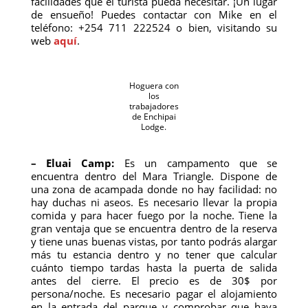
facilidades que el turista pueda necesitar. ¡Un lugar
de ensueño! Puedes contactar con Mike en el
teléfono: +254 711 222524 o bien, visitando su
web
aquí
.
Hoguera con
los
trabajadores
de Enchipai
Lodge.
– Eluai Camp:
Es un campamento que se
encuentra dentro del Mara Triangle. Dispone de
una zona de acampada donde no hay facilidad: no
hay duchas ni aseos. Es necesario llevar la propia
comida y para hacer fuego por la noche. Tiene la
gran ventaja que se encuentra dentro de la reserva
y tiene unas buenas vistas, por tanto podrás alargar
más tu estancia dentro y no tener que calcular
cuánto tiempo tardas hasta la puerta de salida
antes del cierre. El precio es de 30$ por
persona/noche. Es necesario pagar el alojamiento
en la entrada del parque y comprobar que haya