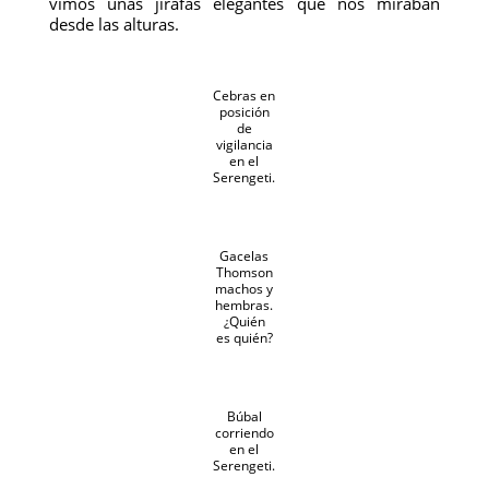
vimos unas jirafas elegantes que nos miraban
desde las alturas.
Cebras en
posición
de
vigilancia
en el
Serengeti.
Gacelas
Thomson
machos y
hembras.
¿Quién
es quién?
Búbal
corriendo
en el
Serengeti.