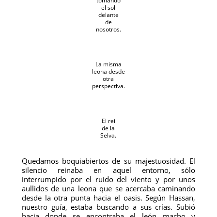
tomando
el sol
delante
de
nosotros.
La misma
leona desde
otra
perspectiva.
El rei
de la
Selva.
Quedamos boquiabiertos de su majestuosidad. El
silencio reinaba en aquel entorno, sólo
interrumpido por el ruido del viento y por unos
aullidos de una leona que se acercaba caminando
desde la otra punta hacia el oasis. Según Hassan,
nuestro guía, estaba buscando a sus crías. Subió
hacia donde se encontraba el león macho y