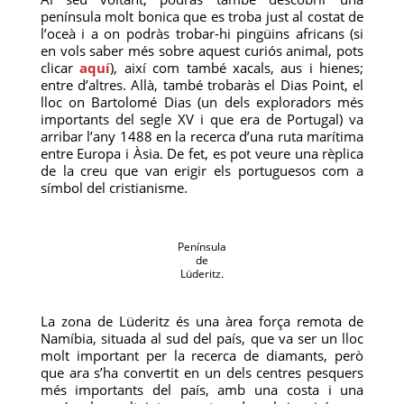
península molt bonica que es troba just al costat de
l’oceà i a on podràs trobar-hi pingüins africans (si
en vols saber més sobre aquest curiós animal, pots
clicar
aquí
), així com també xacals, aus i hienes;
entre d’altres. Allà, també trobaràs el Dias Point, el
lloc on Bartolomé Dias (un dels exploradors més
importants del segle XV i que era de Portugal) va
arribar l’any 1488 en la recerca d’una ruta marítima
entre Europa i Àsia. De fet, es pot veure una rèplica
de la creu que van erigir els portuguesos com a
símbol del cristianisme.
Península
de
Lüderitz.
La zona de Lüderitz és una àrea força remota de
Namíbia, situada al sud del país, que va ser un lloc
molt important per la recerca de diamants, però
que ara s’ha convertit en un dels centres pesquers
més importants del país, amb una costa i una