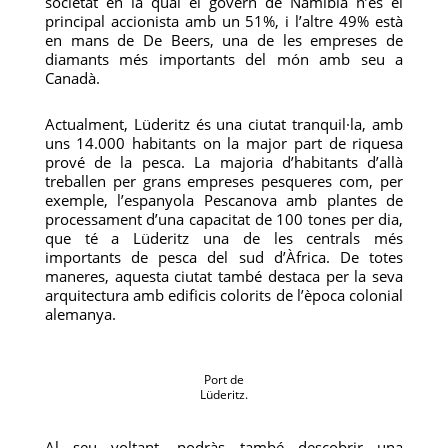
societat en la qual el govern de Namíbia n’és el
principal accionista amb un 51%, i l’altre 49% està
en mans de De Beers, una de les empreses de
diamants més importants del món amb seu a
Canadà.
Actualment, Lüderitz és una ciutat tranquil·la, amb
uns 14.000 habitants on la major part de riquesa
prové de la pesca. La majoria d’habitants d’allà
treballen per grans empreses pesqueres com, per
exemple, l’espanyola Pescanova amb plantes de
processament d’una capacitat de 100 tones per dia,
que té a Lüderitz una de les centrals més
importants de pesca del sud d’Àfrica. De totes
maneres, aquesta ciutat també destaca per la seva
arquitectura amb edificis colorits de l’època colonial
alemanya.
Port de
Lüderitz.
Al seu voltant, podràs també descobrir una