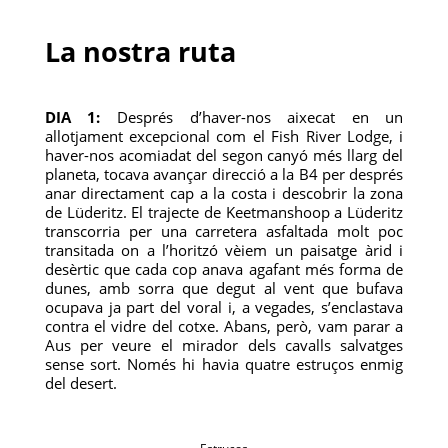
La nostra ruta
DIA 1:
Després d’haver-nos aixecat en un
allotjament excepcional com el Fish River Lodge, i
haver-nos acomiadat del segon canyó més llarg del
planeta, tocava avançar direcció a la B4 per després
anar directament cap a la costa i descobrir la zona
de Lüderitz. El trajecte de Keetmanshoop a Lüderitz
transcorria per una carretera asfaltada molt poc
transitada on a l’horitzó vèiem un paisatge àrid i
desèrtic que cada cop anava agafant més forma de
dunes, amb sorra que degut al vent que bufava
ocupava ja part del voral i, a vegades, s’enclastava
contra el vidre del cotxe. Abans, però, vam parar a
Aus per veure el mirador dels cavalls salvatges
sense sort. Només hi havia quatre estruços enmig
del desert.