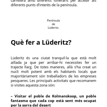
carretera amb diferents itineraris per accedir als
diferents punts d’interès de la península.
Península
de
Lüderitz.
Què fer a Lüderitz?
Lüderitz és una ciutat tranquil·la que està molt
aïllada ja que per arribar-hi necessites fer un
trajecte llarg. De totes maneres, allà s’ha creat un
nucli molt potent amb els habitants locals que
majoritàriament són treballadors de les empreses
pesqueres. Les principals activitats que recomanem
si visites aquesta zona són:
– Visitar el poble de Kolmanskoop, un poble
fantasma que cada cop està sent més ocupat
per la sorra del desert