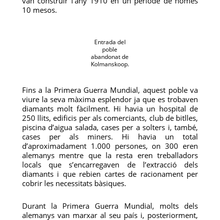
van construir l’any 1910 en un període de només
10 mesos.
Entrada del
poble
abandonat de
Kolmanskoop.
Fins a la Primera Guerra Mundial, aquest poble va
viure la seva màxima esplendor ja que es trobaven
diamants molt fàcilment. Hi havia un hospital de
250 llits, edificis per als comerciants, club de bitlles,
piscina d’aigua salada, cases per a solters i, també,
cases per als miners. Hi havia un total
d’aproximadament 1.000 persones, on 300 eren
alemanys mentre que la resta eren treballadors
locals que s’encarregaven de l’extracció dels
diamants i que rebien cartes de racionament per
cobrir les necessitats bàsiques.
Durant la Primera Guerra Mundial, molts dels
alemanys van marxar al seu país i, posteriorment,