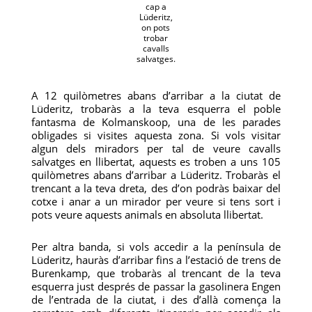
cap a
Lüderitz,
on pots
trobar
cavalls
salvatges.
A 12 quilòmetres abans d’arribar a la ciutat de
Lüderitz, trobaràs a la teva esquerra el poble
fantasma de Kolmanskoop, una de les parades
obligades si visites aquesta zona. Si vols visitar
algun dels miradors per tal de veure cavalls
salvatges en llibertat, aquests es troben a uns 105
quilòmetres abans d’arribar a Lüderitz. Trobaràs el
trencant a la teva dreta, des d’on podràs baixar del
cotxe i anar a un mirador per veure si tens sort i
pots veure aquests animals en absoluta llibertat.
Per altra banda, si vols accedir a la península de
Lüderitz, hauràs d’arribar fins a l’estació de trens de
Burenkamp, que trobaràs al trencant de la teva
esquerra just després de passar la gasolinera Engen
de l’entrada de la ciutat, i des d’allà comença la