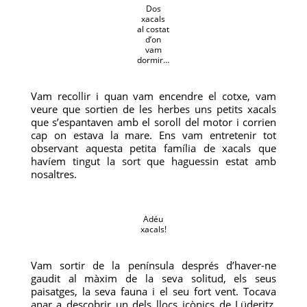
Dos
xacals
al costat
d’on
vam
dormir…
Vam recollir i quan vam encendre el cotxe, vam
veure que sortien de les herbes uns petits xacals
que s’espantaven amb el soroll del motor i corrien
cap on estava la mare. Ens vam entretenir tot
observant aquesta petita família de xacals que
havíem tingut la sort que haguessin estat amb
nosaltres.
Adéu
xacals!
Vam sortir de la península després d’haver-ne
gaudit al màxim de la seva solitud, els seus
paisatges, la seva fauna i el seu fort vent. Tocava
anar a descobrir un dels llocs icònics de Lüderitz,