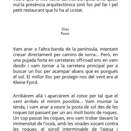
nul·la presència arquitectònica sinó fos pel far i pel
petit restaurant que hi ha al costat.
Dias
Point.
Vam anar a l’altra banda de la península, intentant
creuar directament per camins de sorra… Però, en
una pujada forta en carreteres off-road ens en vam
desdir i vam tornar a la carretera principal per a
buscar un lloc per acampar abans que es pongués
el sol. El millor lloc per protegir-nos del vent era al
Kleine Fjord.
Arribàrem allà i aparcàrem el cotxe per tal que el
vent arribés el mínim possible… Vam muntar la
tenda, i vam anar a veure la posta de sol des de les
roques tot passant per un arc molt bonic de roques.
Un cop passat les roques, ens vam trobar davant la
immensitat de l’oceà, amb les onades xocant contra
les roques, el soroll interminable de l’aigua i