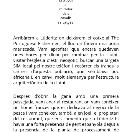
Estruços
al
mirador
dels
cavalls
salvatges.
Arribàrem a Lüderitz on deixàrem el cotxe al The
Portuguese Fishermen, el lloc on faríem una bona
mariscada. Vam aprofitar que encara quedaven
unes hores per dinar per caminar per la ciutat,
visitar l’església d’estil neogòtic, buscar una targeta
SIM local pel nostre telèfon i recórrer els tranquils
carrers d’aquesta població, que semblava poc
africana i, en canvi, molt alemanya per l’estructura
arquitectònica de la ciutat.
Després d’obrir la gana amb una primera
passejada, vam anar al restaurant on vam conèixer
un home francès que es dedicava al negoci de la
pesca i vam conèixer, també, a en Joel, el propietari
del restaurant, que ens comentà que a Lüderitz hi
havia una forta presència de gent espanyola degut a
la presència de la planta de processament de