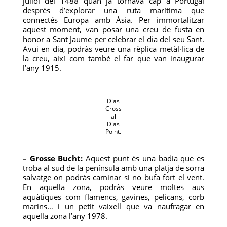
juliol del 1488 quan ja tornava cap a Portugal
després d’explorar una ruta marítima que
connectés Europa amb Àsia. Per immortalitzar
aquest moment, van posar una creu de fusta en
honor a Sant Jaume per celebrar el dia del seu Sant.
Avui en dia, podràs veure una rèplica metàl·lica de
la creu, així com també el far que van inaugurar
l’any 1915.
Dias
Cross
al
Dias
Point.
– Grosse Bucht:
Aquest punt és una badia que es
troba al sud de la península amb una platja de sorra
salvatge on podràs caminar si no bufa fort el vent.
En aquella zona, podràs veure moltes aus
aquàtiques com flamencs, gavines, pelicans, corb
marins… i un petit vaixell que va naufragar en
aquella zona l’any 1978.