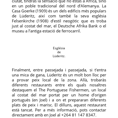
ciutat, tindràs la sensació que no estàs a Àfrica, sinó
en un poble tradicional del nord d’Alemanya. La
Casa Goerke (1909) és un dels edificis més populars
de Lüderitz, així com també la seva església
Felsenkirche (1908) d’estil neogòtic que es troba
just al costat del mar, el Deutsche Afrika Bank o el
museu a l’antiga estació de ferrocarril.
Església
de
Lüderitz.
Finalment, entre passejada i passejada, si t’entra
una mica de gana, Lüderitz és un molt bon lloc per
a provar peix local de la zona. Allà, trobaràs
diferents restaurants entre els quals nosaltres
destaquem el The Portuguese Fishermen, un local
al costat del mar portat per un home d’origen
portuguès (en Joel) i a on et prepararan diferents
plats de peix i marisc. El dilluns, aquest restaurant
està tancat. Per a més informació, pots contactar
directament amb en Joel al +264 81 147 8347.