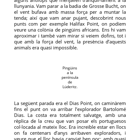
alguns antílops que menjaven tranquil·lament a la
llunyania. Vam parar a la badia de Grosse Bucht, on
el vent bufava amb massa força per a muntar la
tenda; així que vam anar pujant, descobrint nous
punts com per exemple Halifax Point, on podíem
veure una colònia de pingüins africans. Ens hi vam
aproximar i també vam mirar si veiem dofins, tot i
que amb la força del vent, la presència d’aquests
animals era quasi impossible.
Pingüins
a la
península
de
Lüderitz.
La següent parada era el Dias Point, on caminàrem
fins el punt on va arribar l’explorador Bartolomé
Dias. La costa era totalment salvatge, amb una
rèplica de la creu que van posar els portuguesos
col·locada al mateix lloc. Era increïble estar en llocs
on fa centenars d’anys arribaven exploradors, i
veure que el lloc havia canviat ben poc; amb quasi