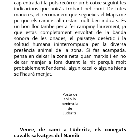
cap entrada i la pots recórrer amb cotxe seguint les
indicacions que aniràs trobant pel camí. De totes
maneres, et recomanem que segueixis el Maps.me
perquè els camins allà estan molt ben indicats. És
un bon lloc també per a fer càmping lliurement, ja
que estàs completament envoltat de la banda
sonora de les onades, el paisatge desèrtic i la
solitud humana ininterrompuda per la diversa
presència animal de la zona. Si fas acampada,
pensa en deixar la zona neta quan marxis i en no
deixar menjar a fora durant la nit perquè molt
probablement l’endemà, algun xacal o alguna hiena
se l’haurà menjat.
Posta de
sol a la
península
de
Lüderitz.
– Veure, de camí a Lüderitz, els coneguts
cavalls salvatges del Namib