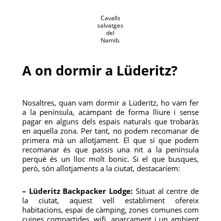
Cavalls
salvatges
del
Namib.
A on dormir a Lüderitz?
Nosaltres, quan vam dormir a Lüderitz, ho vam fer
a la península, acampant de forma lliure i sense
pagar en alguns dels espais naturals que trobaràs
en aquella zona. Per tant, no podem recomanar de
primera mà un allotjament. El que sí que podem
recomanar és que passis una nit a la península
perquè és un lloc molt bonic. Si el que busques,
però, són allotjaments a la ciutat, destacaríem:
– Lüderitz Backpacker Lodge:
Situat al centre de
la ciutat, aquest vell establiment ofereix
habitacions, espai de càmping, zones comunes com
cuines compartides, wifi, aparcament i un ambient