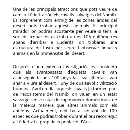
Una de les principals atraccions que pots veure de
camí a Lüderitz són els cavalls salvatges del Namib.
És sorprenent com enmig de les zones àrides del
desert pots trobar aquests animals. El principal
mirador on podràs acostar-te per veure si tens la
sort de trobar-los es troba a uns 105 quilòmetres
abans d’arribar a Lüderitz, on trobaràs una
estructura de fusta per seure i observar aquests
animals en la immensitat del desert.
Després d’una extensa investigació, es considera
que els avantpassats d’aquests cavalls van
aconseguir fa uns 100 anys la seva llibertat i van
anar a viure al desert, lluny de qualsevol civilització
humana. Avui en dia, aquests cavalls ja formen part
de l’ecosistema del Namib, on viuen en un estat
salvatge sense estar de cap manera domesticats, de
la mateixa manera que altres animals com els
antílops. Actualment, n’hi ha al voltant de 100
espècies que podràs trobar durant el teu recorregut
a Lüderitz i a prop de la població d’Aus.