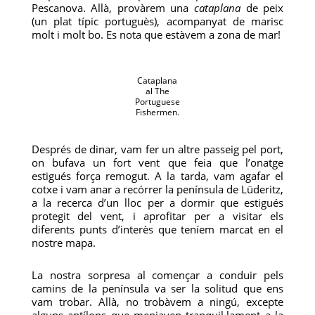
Pescanova. Allà, provàrem una
cataplana
de peix
(un plat típic portuguès), acompanyat de marisc
molt i molt bo. Es nota que estàvem a zona de mar!
Cataplana
al The
Portuguese
Fishermen.
Després de dinar, vam fer un altre passeig pel port,
on bufava un fort vent que feia que l’onatge
estigués força remogut. A la tarda, vam agafar el
cotxe i vam anar a recórrer la península de Lüderitz,
a la recerca d’un lloc per a dormir que estigués
protegit del vent, i aprofitar per a visitar els
diferents punts d’interès que teníem marcat en el
nostre mapa.
La nostra sorpresa al començar a conduir pels
camins de la península va ser la solitud que ens
vam trobar. Allà, no trobàvem a ningú, excepte