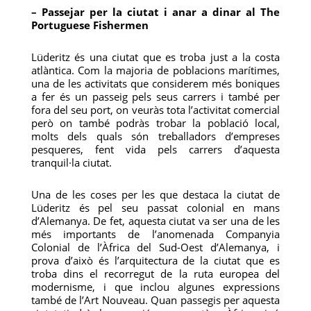
– Passejar per la ciutat i anar a dinar al The
Portuguese Fishermen
Lüderitz és una ciutat que es troba just a la costa
atlàntica. Com la majoria de poblacions marítimes,
una de les activitats que considerem més boniques
a fer és un passeig pels seus carrers i també per
fora del seu port, on veuràs tota l’activitat comercial
però on també podràs trobar la població local,
molts dels quals són treballadors d’empreses
pesqueres, fent vida pels carrers d’aquesta
tranquil·la ciutat.
Una de les coses per les que destaca la ciutat de
Lüderitz és pel seu passat colonial en mans
d’Alemanya. De fet, aquesta ciutat va ser una de les
més importants de l’anomenada Companyia
Colonial de l’Àfrica del Sud-Oest d’Alemanya, i
prova d’això és l’arquitectura de la ciutat que es
troba dins el recorregut de la ruta europea del
modernisme, i que inclou algunes expressions
també de l’Art Nouveau. Quan passegis per aquesta