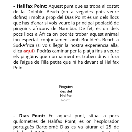
– Halifax Point:
Aquest punt que es troba al costat
de la Dolphin Beach (on a vegades pots veure
dofins) i molt a prop del Dias Point és un dels llocs
que has d’anar si vols veure la principal població de
pingüins africans de Namíbia. De fet, és un dels
pocs llocs a Àfrica on podràs trobar aquest animal
tan especial, conjuntament amb Boulder’s Beach a
Sud-Àfrica (si vols llegir la nostra experiència allà,
clica
aquí
). Podràs caminar per la platja fins a veure
els pingüins que normalment es troben dins i fora
de l’aigua de l’illa petita que hi ha davant el Halifax
Point.
Pingüins
des del
Halifax
Point.
– Dias Point:
En aquest punt, situat a pocs
quilòmetres de Halifax Point, és on l’explorador
portuguès Bartolomé Dias es va aturar el 25 de