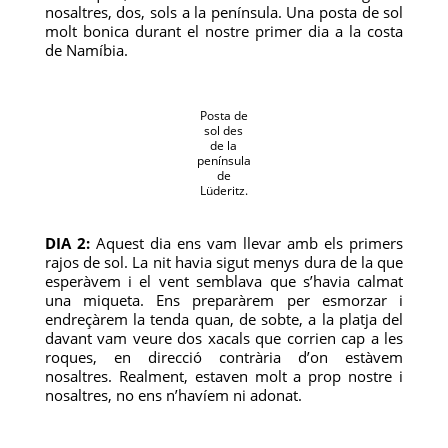
nosaltres, dos, sols a la península. Una posta de sol
molt bonica durant el nostre primer dia a la costa
de Namíbia.
Posta de
sol des
de la
península
de
Lüderitz.
DIA 2:
Aquest dia ens vam llevar amb els primers
rajos de sol. La nit havia sigut menys dura de la que
esperàvem i el vent semblava que s’havia calmat
una miqueta. Ens preparàrem per esmorzar i
endreçàrem la tenda quan, de sobte, a la platja del
davant vam veure dos xacals que corrien cap a les
roques, en direcció contrària d’on estàvem
nosaltres. Realment, estaven molt a prop nostre i
nosaltres, no ens n’havíem ni adonat.