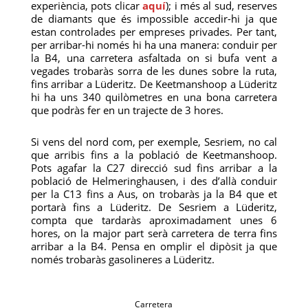
experiència, pots clicar
aquí
); i més al sud, reserves
de diamants que és impossible accedir-hi ja que
estan controlades per empreses privades. Per tant,
per arribar-hi només hi ha una manera: conduir per
la B4, una carretera asfaltada on si bufa vent a
vegades trobaràs sorra de les dunes sobre la ruta,
fins arribar a Lüderitz. De Keetmanshoop a Lüderitz
hi ha uns 340 quilòmetres en una bona carretera
que podràs fer en un trajecte de 3 hores.
Si vens del nord com, per exemple, Sesriem, no cal
que arribis fins a la població de Keetmanshoop.
Pots agafar la C27 direcció sud fins arribar a la
població de Helmeringhausen, i des d’allà conduir
per la C13 fins a Aus, on trobaràs ja la B4 que et
portarà fins a Lüderitz. De Sesriem a Lüderitz,
compta que tardaràs aproximadament unes 6
hores, on la major part serà carretera de terra fins
arribar a la B4. Pensa en omplir el dipòsit ja que
només trobaràs gasolineres a Lüderitz.
Carretera