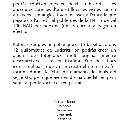
podràs conèixer més en detall la història i les
anècdotes curioses d’aquest lloc. Les visites són en
afrikaans i en anglès, i van incloses a l’entrada que
pagaràs a l’accedir al poble des de la B4, i que val
100 NAD per persona (uns 6 euros), a pagar en
efectiu.
Kolmanskoop és un poble que es troba situat a uns
12 quilòmetres de Lüderitz, on podràs crear un
àlbum de fotografies molt original mentre
descobreixes la recent història d’un dels llocs
icònics del país, que va ser creat del no-res i va fer
fortuna durant la febre de diamants de finals del
segle XIX, però que avui en dia ha quedat, en part,
sepultat per la sorra i el seu passat.
Kolmanskoop,
un poble
fantasma
amb molt
d’encant.