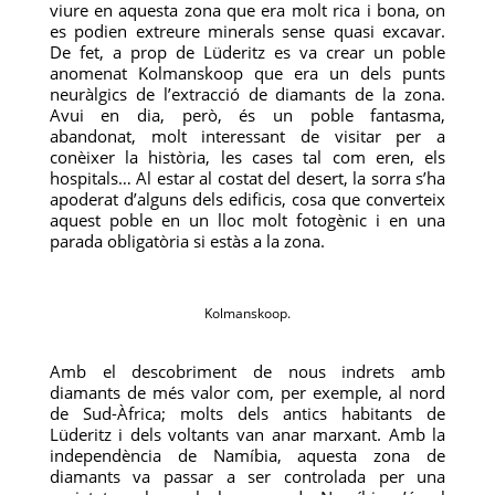
viure en aquesta zona que era molt rica i bona, on
es podien extreure minerals sense quasi excavar.
De fet, a prop de Lüderitz es va crear un poble
anomenat Kolmanskoop que era un dels punts
neuràlgics de l’extracció de diamants de la zona.
Avui en dia, però, és un poble fantasma,
abandonat, molt interessant de visitar per a
conèixer la història, les cases tal com eren, els
hospitals… Al estar al costat del desert, la sorra s’ha
apoderat d’alguns dels edificis, cosa que converteix
aquest poble en un lloc molt fotogènic i en una
parada obligatòria si estàs a la zona.
Kolmanskoop.
Amb el descobriment de nous indrets amb
diamants de més valor com, per exemple, al nord
de Sud-Àfrica; molts dels antics habitants de
Lüderitz i dels voltants van anar marxant. Amb la
independència de Namíbia, aquesta zona de
diamants va passar a ser controlada per una