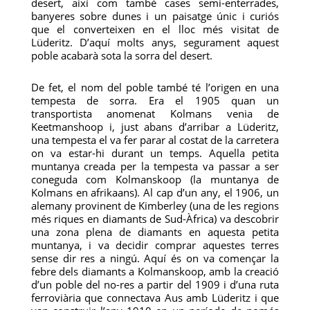
desert, així com també cases semi-enterrades,
banyeres sobre dunes i un paisatge únic i curiós
que el converteixen en el lloc més visitat de
Lüderitz. D’aquí molts anys, segurament aquest
poble acabarà sota la sorra del desert.
De fet, el nom del poble també té l’origen en una
tempesta de sorra. Era el 1905 quan un
transportista anomenat Kolmans venia de
Keetmanshoop i, just abans d’arribar a Lüderitz,
una tempesta el va fer parar al costat de la carretera
on va estar-hi durant un temps. Aquella petita
muntanya creada per la tempesta va passar a ser
coneguda com Kolmanskoop (la muntanya de
Kolmans en afrikaans). Al cap d’un any, el 1906, un
alemany provinent de Kimberley (una de les regions
més riques en diamants de Sud-Àfrica) va descobrir
una zona plena de diamants en aquesta petita
muntanya, i va decidir comprar aquestes terres
sense dir res a ningú. Aquí és on va començar la
febre dels diamants a Kolmanskoop, amb la creació
d’un poble del no-res a partir del 1909 i d’una ruta
ferroviària que connectava Aus amb Lüderitz i que