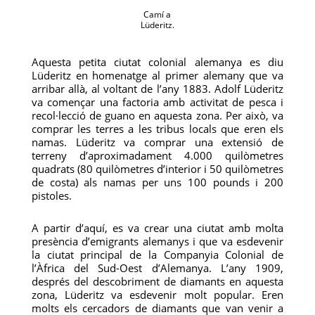
Camí a
Lüderitz.
Aquesta petita ciutat colonial alemanya es diu
Lüderitz en homenatge al primer alemany que va
arribar allà, al voltant de l’any 1883. Adolf Lüderitz
va començar una factoria amb activitat de pesca i
recol·lecció de guano en aquesta zona. Per això, va
comprar les terres a les tribus locals que eren els
namas. Lüderitz va comprar una extensió de
terreny d’aproximadament 4.000 quilòmetres
quadrats (80 quilòmetres d’interior i 50 quilòmetres
de costa) als namas per uns 100 pounds i 200
pistoles.
A partir d’aquí, es va crear una ciutat amb molta
presència d’emigrants alemanys i que va esdevenir
la ciutat principal de la Companyia Colonial de
l’Àfrica del Sud-Oest d’Alemanya. L’any 1909,
després del descobriment de diamants en aquesta
zona, Lüderitz va esdevenir molt popular. Eren
molts els cercadors de diamants que van venir a