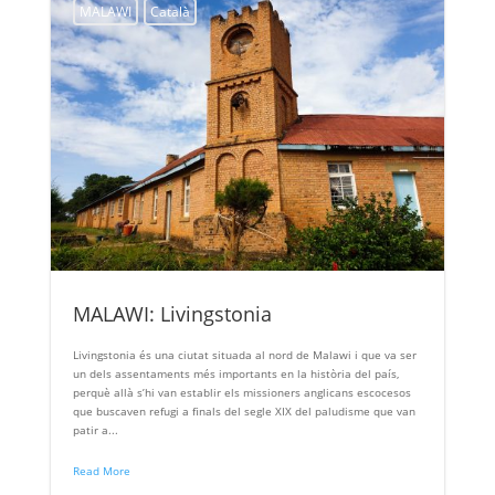
MALAWI
Català
MALAWI: Livingstonia
Livingstonia és una ciutat situada al nord de Malawi i que va ser
un dels assentaments més importants en la història del país,
perquè allà s’hi van establir els missioners anglicans escocesos
que buscaven refugi a finals del segle XIX del paludisme que van
patir a...
Read More