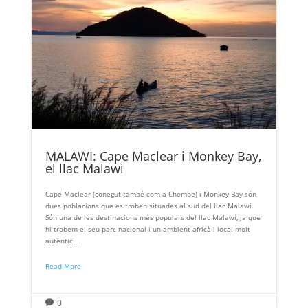
MALAWI: Cape Maclear i Monkey Bay,
el llac Malawi
Cape Maclear (conegut també com a Chembe) i Monkey Bay són
dues poblacions que es troben situades al sud del llac Malawi.
Són una de les destinacions més populars del llac Malawi, ja que
hi trobem el seu parc nacional i un ambient africà i local molt
autèntic....
Read More
0
