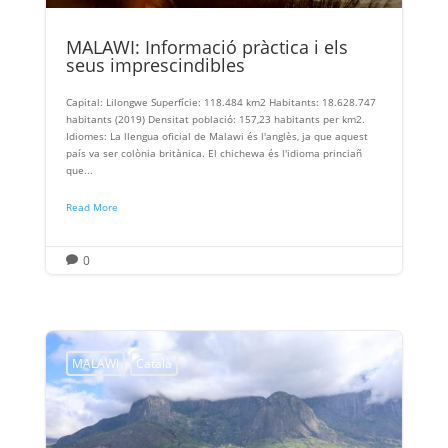
MALAWI: Informació pràctica i els
seus imprescindibles
Capital: Lilongwe Superfície: 118.484 km2 Habitants: 18.628.747
habitants (2019) Densitat població: 157,23 habitants per km2.
Idiomes: La llengua oficial de Malawi és l'anglès, ja que aquest
país va ser colònia britànica. El chichewa és l'idioma princiañ
que...
Read More
0

MALAWI
Català