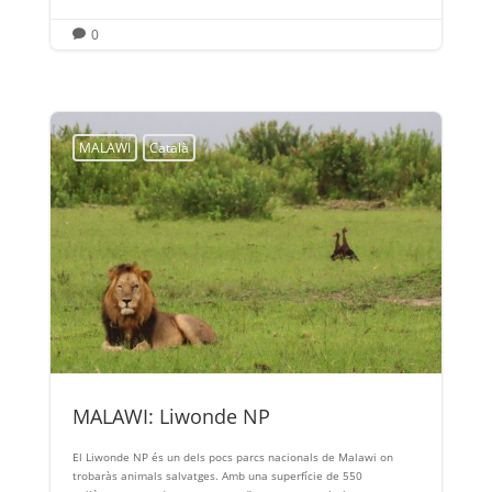
0

MALAWI
Català
MALAWI: Liwonde NP
El Liwonde NP és un dels pocs parcs nacionals de Malawi on
trobaràs animals salvatges. Amb una superfície de 550