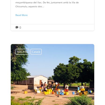
moçambiquesa del llac. De fet, juntament amb la illa de
Chizumulu, aquests dos...
Read More
0

MALAWI
Català