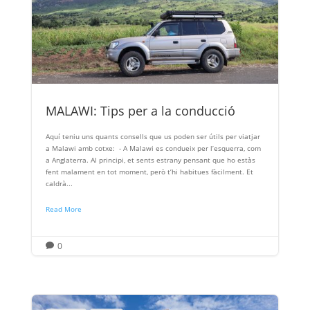
MALAWI: Tips per a la conducció
Aquí teniu uns quants consells que us poden ser útils per viatjar
a Malawi amb cotxe: - A Malawi es condueix per l’esquerra, com
a Anglaterra. Al principi, et sents estrany pensant que ho estàs
fent malament en tot moment, però t’hi habitues fàcilment. Et
caldrà...
Read More
0
