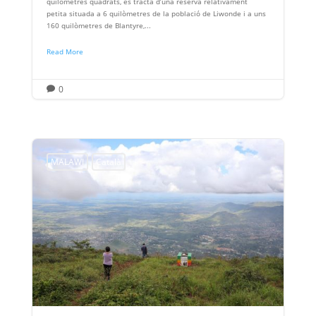
quilòmetres quadrats, es tracta d’una reserva relativament
petita situada a 6 quilòmetres de la població de Liwonde i a uns
160 quilòmetres de Blantyre,...
Read More
0

MALAWI
Català