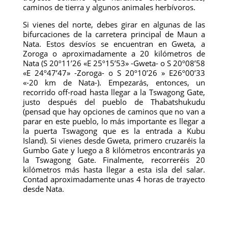
caminos de tierra y algunos animales herbívoros.
Si vienes del norte, debes girar en algunas de las
bifurcaciones de la carretera principal de Maun a
Nata. Estos desvíos se encuentran en Gweta, a
Zoroga o aproximadamente a 20 kilómetros de
Nata (S 20º11’26 «E 25º15’53» -Gweta- o S 20º08’58
«E 24º47’47» -Zoroga- o S 20º10’26 » E26º00’33
«-20 km de Nata-). Empezarás, entonces, un
recorrido off-road hasta llegar a la Tswagong Gate,
justo después del pueblo de Thabatshukudu
(pensad que hay opciones de caminos que no van a
parar en este pueblo, lo más importante es llegar a
la puerta Tswagong que es la entrada a Kubu
Island). Si vienes desde Gweta, primero cruzaréis la
Gumbo Gate y luego a 8 kilómetros encontrarás ya
la Tswagong Gate. Finalmente, recorreréis 20
kilómetros más hasta llegar a esta isla del salar.
Contad aproximadamente unas 4 horas de trayecto
desde Nata.