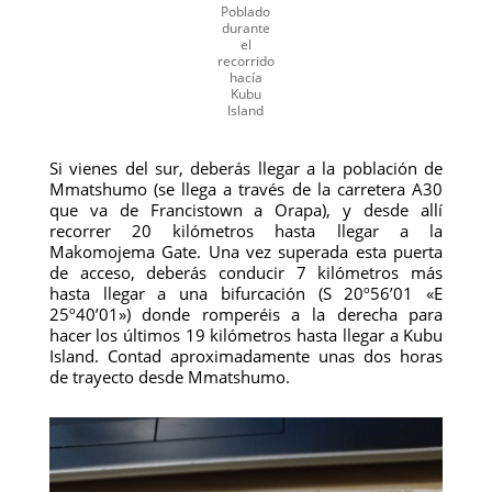
Poblado
durante
el
recorrido
hacía
Kubu
Island
Si vienes del sur, deberás llegar a la población de
Mmatshumo (se llega a través de la carretera A30
que va de Francistown a Orapa), y desde allí
recorrer 20 kilómetros hasta llegar a la
Makomojema Gate. Una vez superada esta puerta
de acceso, deberás conducir 7 kilómetros más
hasta llegar a una bifurcación (S 20º56’01 «E
25º40’01») donde romperéis a la derecha para
hacer los últimos 19 kilómetros hasta llegar a Kubu
Island. Contad aproximadamente unas dos horas
de trayecto desde Mmatshumo.