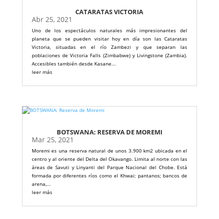
CATARATAS VICTORIA
Abr 25, 2021
Uno de los espectáculos naturales más impresionantes del
planeta que se pueden visitar hoy en día son las Cataratas
Victoria, situadas en el río Zambezi y que separan las
poblaciones de Victoria Falls (Zimbabwe) y Livingstone (Zambia).
Accesibles también desde Kasane...
leer más
BOTSWANA: RESERVA DE MOREMI
Mar 25, 2021
Moremi es una reserva natural de unos 3.900 km2 ubicada en el
centro y al oriente del Delta del Okavango. Limita al norte con las
áreas de Savuti y Linyanti del Parque Nacional del Chobe. Está
formada por diferentes ríos como el Khwai; pantanos; bancos de
arena,...
leer más