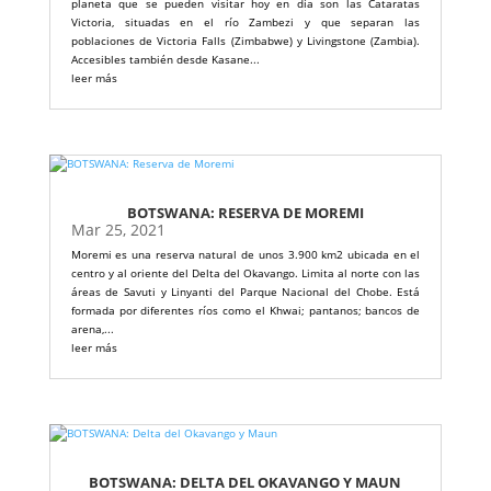
planeta que se pueden visitar hoy en día son las Cataratas
Victoria, situadas en el río Zambezi y que separan las
poblaciones de Victoria Falls (Zimbabwe) y Livingstone (Zambia).
Accesibles también desde Kasane...
leer más
BOTSWANA: RESERVA DE MOREMI
Mar 25, 2021
Moremi es una reserva natural de unos 3.900 km2 ubicada en el
centro y al oriente del Delta del Okavango. Limita al norte con las
áreas de Savuti y Linyanti del Parque Nacional del Chobe. Está
formada por diferentes ríos como el Khwai; pantanos; bancos de
arena,...
leer más
BOTSWANA: DELTA DEL OKAVANGO Y MAUN