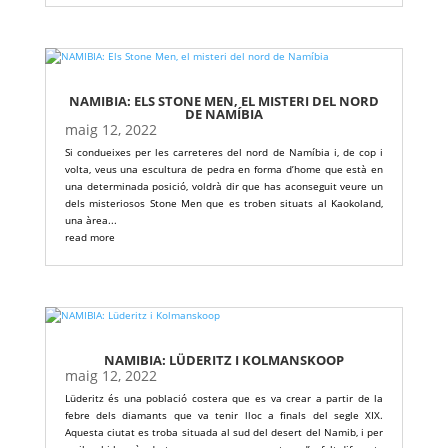
NAMIBIA: ELS STONE MEN, EL MISTERI DEL NORD
DE NAMÍBIA
maig 12, 2022
Si condueixes per les carreteres del nord de Namíbia i, de cop i
volta, veus una escultura de pedra en forma d’home que està en
una determinada posició, voldrà dir que has aconseguit veure un
dels misteriosos Stone Men que es troben situats al Kaokoland,
una àrea...
read more
NAMIBIA: LÜDERITZ I KOLMANSKOOP
maig 12, 2022
Lüderitz és una població costera que es va crear a partir de la
febre dels diamants que va tenir lloc a finals del segle XIX.
Aquesta ciutat es troba situada al sud del desert del Namib, i per