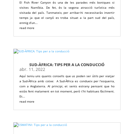
El Fish River Canyon és una de les parades més boniques si
visites Namíbia. De fet, és la segona atracció turística més
visitada del país. Tanmateix, per arribar-hi necessitaràs invertir
temps ja que el canyó es troba situat a la part sud del país,
enmig d’un...
read more
SUD-ÀFRICA: TIPS PER A LA CONDUCCIÓ
abr. 11, 2022
Aquí teniu uns quants consells que us poden ser útils per viatjar
a Sud-Àfrica amb cotxe: A Sud-Àfrica es condueix per l’esquerra,
com a Anglaterra. Al principi, et sents estrany pensant que ho
estàs fent malament en tot moment, però t’hi habitues fàcilment.
Et...
read more