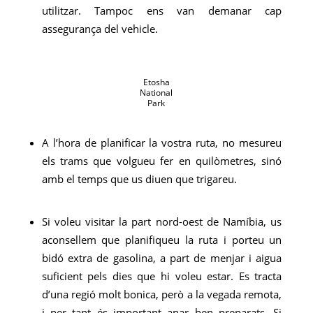
utilitzar. Tampoc ens van demanar cap
assegurança del vehicle.
Etosha
National
Park
A l’hora de planificar la vostra ruta, no mesureu
els trams que volgueu fer en quilòmetres, sinó
amb el temps que us diuen que trigareu.
Si voleu visitar la part nord-oest de Namíbia, us
aconsellem que planifiqueu la ruta i porteu un
bidó extra de gasolina, a part de menjar i aigua
suficient pels dies que hi voleu estar. Es tracta
d’una regió molt bonica, però a la vegada remota,
i per tant és important anar ben preparats. Si