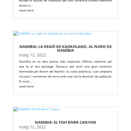
arribar-hi hauràs de travessar per una carretera d’asfalt diferents
dunes a...
read more
NAMIBIA: LA REGIÓ DE KAOKOLAND, AL NORD DE
NAMÍBIA
maig 12, 2022
Namíbia és un dels països més especials d’Àfrica, sobretot pel
que fa al seu paisatge. Destaca per tenir una gran extensió,
dominada pel desert del Namib i la costa atlàntica, i per altiplans
rocosos i carreteres de terra amb una nul·la densitat de població.
El nord...
read more
NAMIBIA: EL FISH RIVER CANYON
maig 12, 2022