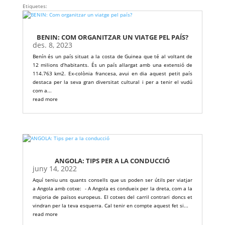
Etiquetes:
BENIN: COM ORGANITZAR UN VIATGE PEL PAÍS?
des. 8, 2023
Benín és un país situat a la costa de Guinea que té al voltant de
12 milions d’habitants. És un país allargat amb una extensió de
114.763 km2. Ex-colònia francesa, avui en dia aquest petit país
destaca per la seva gran diversitat cultural i per a tenir el vudú
com a...
read more
ANGOLA: TIPS PER A LA CONDUCCIÓ
juny 14, 2022
Aquí teniu uns quants consells que us poden ser útils per viatjar
a Angola amb cotxe: - A Angola es condueix per la dreta, com a la
majoria de països europeus. El cotxes del carril contrari doncs et
vindran per la teva esquerra. Cal tenir en compte aquest fet si...
read more