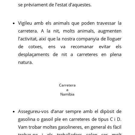
se prèviament de l’estat d’aquestes.
Vigileu amb els animals que poden travessar la
carretera. A la nit, molts animals, augmenten
l’activitat, així que la nostra companyia de lloguer
de cotxes, ens va recomanar evitar els
desplaçaments de nit a carreteres en plena
natura.
Carretera
a
Namíbia
Assegureu-vos d’anar sempre amb el dipòsit de
gasolina o gasoil ple en carreteres de tipus C i D.
Vam trobar moltes gasolineres, en general és fàcil
trobar-ne i els treballadors solen ser molt