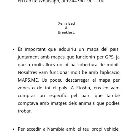
en Dio (té Whatsapp) al +244 941 901 100.
Xenia Bed
&
Breakfast.
És important que adquiriu un mapa del país,
juntament amb mapes que funcionin per GPS, ja
que a molts llocs no hi ha cobertura de mòbil.
Nosaltres vam funcionar molt bé amb l’aplicació
MAPS.ME. Us podeu descarregar el mapa per
zones o de tot el país. A Etosha, ens en vam
comprar un específic pel parc que també
comptava amb imatges dels animals que podies
trobar.
Per accedir a Namíbia amb el teu propi vehicle,