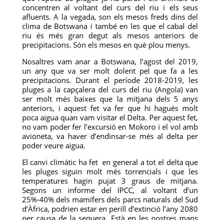
concentren al voltant del curs del riu i els seus
afluents. A la vegada, son els mesos freds dins del
clima de Botswana i també en les que el cabal del
riu és més gran degut als mesos anteriors de
precipitacions. Són els mesos en què plou menys.
Nosaltres vam anar a Botswana, l’agost del 2019,
un any que va ser molt dolent pel que fa a les
precipitacions. Durant el període 2018-2019, les
pluges a la capçalera del curs del riu (Angola) van
ser molt més baixes que la mitjana dels 5 anys
anteriors, i aquest fet va fer que hi hagués molt
poca aigua quan vam visitar el Delta. Per aquest fet,
no vam poder fer l’excursió en Mokoro i el vol amb
avioneta, va haver d’endinsar-se més al delta per
poder veure aigua.
El canvi climàtic ha fet en general a tot el delta que
les pluges siguin molt més torrencials i que les
temperatures hagin pujat 3 graus de mitjana.
Segons un informe del IPCC, al voltant d’un
25%-40% dels mamífers dels parcs naturals del Sud
d’Àfrica, podrien estar en perill d’extinció l’any 2080
per causa de la sequera. Està en les nostres mans