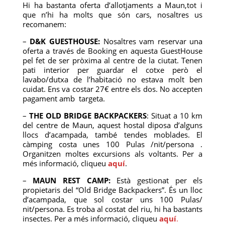
Hi ha bastanta oferta d’allotjaments a Maun,tot i
que n’hi ha molts que són cars, nosaltres us
recomanem:
–
D&K GUESTHOUSE:
Nosaltres vam reservar una
oferta a través de Booking en aquesta GuestHouse
pel fet de ser pròxima al centre de la ciutat. Tenen
pati interior per guardar el cotxe però el
lavabo/dutxa de l’habitació no estava molt ben
cuidat. Ens va costar 27€ entre els dos. No accepten
pagament amb targeta.
–
THE OLD BRIDGE BACKPACKERS
: Situat a 10 km
del centre de Maun, aquest hostal diposa d’alguns
llocs d’acampada, també tendes moblades. El
càmping costa unes 100 Pulas /nit/persona .
Organitzen moltes excursions als voltants. Per a
més informació, cliqueu
aquí
.
–
MAUN REST CAMP:
Està gestionat per els
propietaris del “Old Bridge Backpackers”. És un lloc
d’acampada, que sol costar uns 100 Pulas/
nit/persona. Es troba al costat del riu, hi ha bastants
insectes. Per a més informació, cliqueu
aquí
.