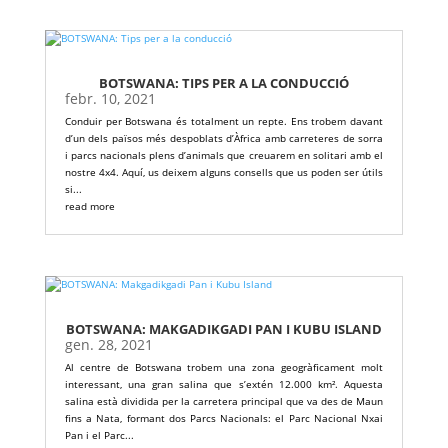
BOTSWANA: TIPS PER A LA CONDUCCIÓ
febr. 10, 2021
Conduir per Botswana és totalment un repte. Ens trobem davant
d’un dels països més despoblats d’Àfrica amb carreteres de sorra
i parcs nacionals plens d’animals que creuarem en solitari amb el
nostre 4x4. Aquí, us deixem alguns consells que us poden ser útils
si...
read more
BOTSWANA: MAKGADIKGADI PAN I KUBU ISLAND
gen. 28, 2021
Al centre de Botswana trobem una zona geogràficament molt
interessant, una gran salina que s’extén 12.000 km². Aquesta
salina està dividida per la carretera principal que va des de Maun
fins a Nata, formant dos Parcs Nacionals: el Parc Nacional Nxai
Pan i el Parc...