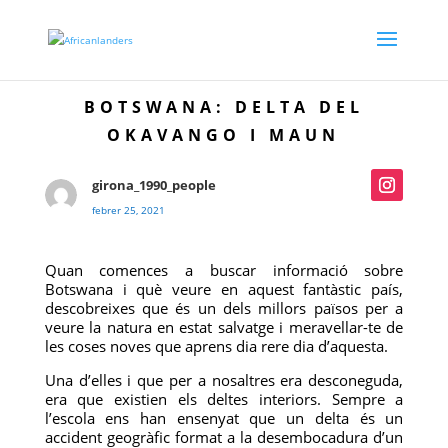
BOTSWANA: DELTA DEL
OKAVANGO I MAUN
girona_1990_people
febrer 25, 2021
Quan comences a buscar informació sobre
Botswana i què veure en aquest fantàstic país,
descobreixes que és un dels millors països per a
veure la natura en estat salvatge i meravellar-te de
les coses noves que aprens dia rere dia d’aquesta.
Una d’elles i que per a nosaltres era desconeguda,
era que existien els deltes interiors. Sempre a
l’escola ens han ensenyat que un delta és un
accident geogràfic format a la desembocadura d’un