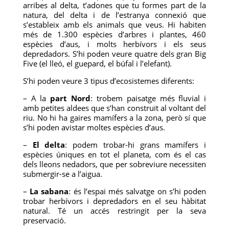
arribes al delta, t’adones que tu formes part de la
natura, del delta i de l’estranya connexió que
s’estableix amb els animals que veus. Hi habiten
més de 1.300 espècies d’arbres i plantes, 460
espècies d’aus, i molts herbívors i els seus
depredadors. S’hi poden veure quatre dels gran Big
Five (el lleó, el guepard, el búfal i l’elefant).
S’hi poden veure 3 tipus d’ecosistemes diferents:
– A la
part Nord
: trobem paisatge més fluvial i
amb petites aldees que s’han construït al voltant del
riu. No hi ha gaires mamífers a la zona, però sí que
s’hi poden avistar moltes espècies d’aus.
–
El delta
: podem trobar-hi grans mamífers i
espècies úniques en tot el planeta, com és el cas
dels lleons nedadors, que per sobreviure necessiten
submergir-se a l’aigua.
–
La sabana
: és l’espai més salvatge on s’hi poden
trobar herbívors i depredadors en el seu hàbitat
natural. Té un accés restringit per la seva
preservació.