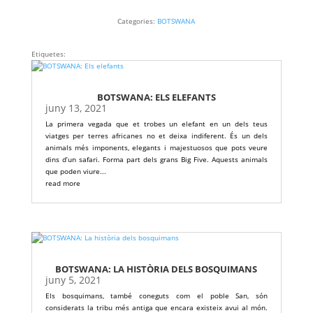
Categories:
BOTSWANA
Etiquetes:
BOTSWANA: ELS ELEFANTS
juny 13, 2021
La primera vegada que et trobes un elefant en un dels teus
viatges per terres africanes no et deixa indiferent. És un dels
animals més imponents, elegants i majestuosos que pots veure
dins d’un safari. Forma part dels grans Big Five. Aquests animals
que poden viure...
read more
BOTSWANA: LA HISTÒRIA DELS BOSQUIMANS
juny 5, 2021
Els bosquimans, també coneguts com el poble San, són
considerats la tribu més antiga que encara existeix avui al món.