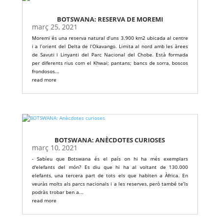
BOTSWANA: RESERVA DE MOREMI
març 25, 2021
Moremi és una reserva natural d’uns 3.900 km2 ubicada al centre
i a l’orient del Delta de l’Okavango. Limita al nord amb les àrees
de Savuti i Linyanti del Parc Nacional del Chobe. Està formada
per diferents rius com el Khwai; pantans; bancs de sorra, boscos
frondosos...
read more
BOTSWANA: ANÈCDOTES CURIOSES
març 10, 2021
- Sabíeu que Botswana és el país on hi ha més exemplars
d'elefants del món? Es diu que hi ha al voltant de 130.000
elefants, una tercera part de tots els que habiten a Àfrica. En
veuràs molts als parcs nacionals i a les reserves, però també te’ls
podràs trobar ben a...
read more