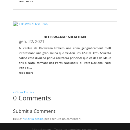
read more
BOTSWANA: NXAI PAN
gen. 22, 2021
Al centre de Botswana trobem una zona geogràficament molt
interessant, una gran salina que s’extén uns 12.000 km². Aquesta
salina està dividida per la carretera principal que va des de Maun
fins a Nata, formant dos Parcs Nacionals: el Parc Nacional Nxai
Pan i el...
read more
« Older Entries
0 Comments
Submit a Comment
Heu d'
iniciar la sessió
per escriure un comentari.
Africanlanders - Todos los derechos reservados.