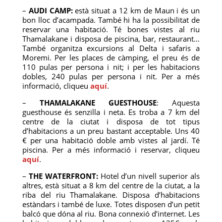
–
AUDI CAMP:
està situat a 12 km de Maun i és un
bon lloc d’acampada. També hi ha la possibilitat de
reservar una habitació. Té bones vistes al riu
Thamalakane i disposa de piscina, bar, restaurant…
També organitza excursions al Delta i safaris a
Moremi. Per les places de càmping, el preu és de
110 pulas per persona i nit; i per les habitacions
dobles, 240 pulas per persona i nit. Per a més
informació, cliqueu
aquí
.
–
THAMALAKANE GUESTHOUSE
: Aquesta
guesthouse és senzilla i neta. Es troba a 7 km del
centre de la ciutat i disposa de tot tipus
d’habitacions a un preu bastant acceptable. Uns 40
€ per una habitació doble amb vistes al jardí. Té
piscina. Per a més informació i reservar, cliqueu
aquí
.
–
THE WATERFRONT:
Hotel d’un nivell superior als
altres, està situat a 8 km del centre de la ciutat, a la
riba del riu Thamalakane. Disposa d’habitacions
estàndars i també de luxe. Totes disposen d’un petit
balcó que dóna al riu. Bona connexió d’internet. Les