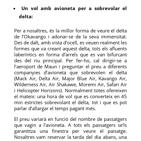
Un vol amb avioneta per a sobrevolar el
delta:
Per a nosaltres, és la millor forma de veure el delta
de l’Okavango i adonar-se de la seva immensitat.
Des de dalt, amb vista d’ocell, es veuen realment les
formes que va creant aquest delta, tots els afluents
laberíntics en forma d’arrels que es van bifurcant
des del riu principal. Per fer-ho, cal dirigir-se a
l’aeroport de Maun i preguntar el preu a diferents
companyies d’avioneta que sobrevolen el delta
(Mack Air, Delta Air, Major Blue Air, Kavango Air,
Wilderness Air, Air Shakawe, Moremi Air, Safari Air
i Helicopter Horizons). Normalment totes ofereixen
el mateix: una hora de vol que es converteix en 45
min estrictes sobrevolant el delta, tot i que es pot
parlar d’allargar el temps pagant més.
El preu variarà en funció del nombre de passatgers
que vagin a l’avioneta. A tots els passatgers se’ls
garantitza una finestra per veure el paisatge.
Nosaltres vam reservar la tarda del dia abans, una