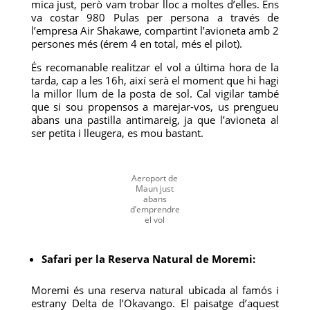
mica just, però vam trobar lloc a moltes d’elles. Ens
va costar 980 Pulas per persona a través de
l’empresa Air Shakawe, compartint l’avioneta amb 2
persones més (érem 4 en total, més el pilot).
És recomanable realitzar el vol a última hora de la
tarda, cap a les 16h, així serà el moment que hi hagi
la millor llum de la posta de sol. Cal vigilar també
que si sou propensos a marejar-vos, us prengueu
abans una pastilla antimareig, ja que l’avioneta al
ser petita i lleugera, es mou bastant.
Aeroport de
Maun just
abans
d’emprendre
el vol
Safari per la Reserva Natural de Moremi:
Moremi és una reserva natural ubicada al famós i
estrany Delta de l’Okavango. El paisatge d’aquest