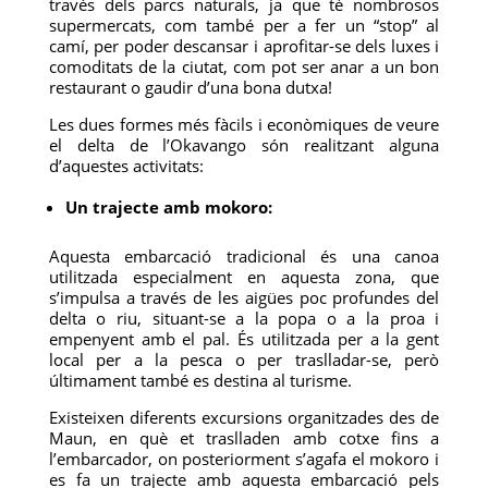
través dels parcs naturals, ja que té nombrosos
supermercats, com també per a fer un “stop” al
camí, per poder descansar i aprofitar-se dels luxes i
comoditats de la ciutat, com pot ser anar a un bon
restaurant o gaudir d’una bona dutxa!
Les dues formes més fàcils i econòmiques de veure
el delta de l’Okavango són realitzant alguna
d’aquestes activitats:
Un trajecte amb mokoro:
Aquesta embarcació tradicional és una canoa
utilitzada especialment en aquesta zona, que
s’impulsa a través de les aigües poc profundes del
delta o riu, situant-se a la popa o a la proa i
empenyent amb el pal. És utilitzada per a la gent
local per a la pesca o per traslladar-se, però
últimament també es destina al turisme.
Existeixen diferents excursions organitzades des de
Maun, en què et traslladen amb cotxe fins a
l’embarcador, on posteriorment s’agafa el mokoro i
es fa un trajecte amb aquesta embarcació pels