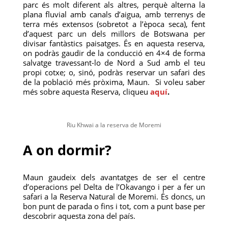
parc és molt diferent als altres, perquè alterna la
plana fluvial amb canals d’aigua, amb terrenys de
terra més extensos (sobretot a l’època seca), fent
d’aquest parc un dels millors de Botswana per
divisar fantàstics paisatges. És en aquesta reserva,
on podràs gaudir de la conducció en 4×4 de forma
salvatge travessant-lo de Nord a Sud amb el teu
propi cotxe; o, sinó, podràs reservar un safari des
de la població més pròxima, Maun. Si voleu saber
més sobre aquesta Reserva, cliqueu
aquí
.
Riu Khwai a la reserva de Moremi
A on dormir?
Maun gaudeix dels avantatges de ser el centre
d’operacions pel Delta de l’Okavango i per a fer un
safari a la Reserva Natural de Moremi. És doncs, un
bon punt de parada o fins i tot, com a punt base per
descobrir aquesta zona del país.