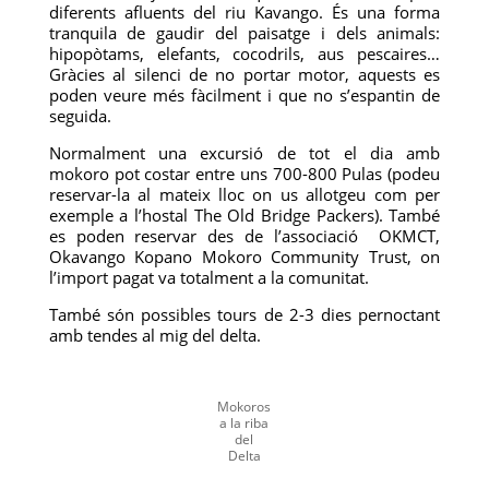
diferents afluents del riu Kavango. És una forma
tranquila de gaudir del paisatge i dels animals:
hipopòtams, elefants, cocodrils, aus pescaires…
Gràcies al silenci de no portar motor, aquests es
poden veure més fàcilment i que no s’espantin de
seguida.
Normalment una excursió de tot el dia amb
mokoro pot costar entre uns 700-800 Pulas (podeu
reservar-la al mateix lloc on us allotgeu com per
exemple a l’hostal The Old Bridge Packers). També
es poden reservar des de l’associació OKMCT,
Okavango Kopano Mokoro Community Trust, on
l’import pagat va totalment a la comunitat.
També són possibles tours de 2-3 dies pernoctant
amb tendes al mig del delta.
Mokoros
a la riba
del
Delta