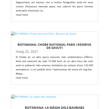
Segurament, els haureu vist a moltes fotografies amb els seus
cossos d’estatura menuda quasi nus cobrint les parts íntimes
amb pells d’animals, la...
read more
BOTSWANA: CHOBE NATIONAL PARK I RESERVA
DE SAVUTI
maig 25, 2021
El Chobe és un dels parcs naturals més emblemàtics d’Àfrica.
Amb una extensió de més 10.000 km2, és un dels llocs del món
amb la població més extensa d’elefants (al voltant d’uns 120.000
exemplars) i a on podràs tenir l’oportunitat de veure els big five.
Mapa...
read more
BOTSWANA: LA MÀGIA DELS BAOBABS