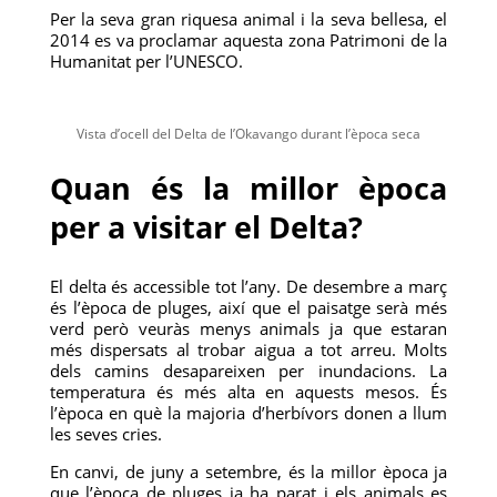
Per la seva gran riquesa animal i la seva bellesa, el
2014 es va proclamar aquesta zona Patrimoni de la
Humanitat per l’UNESCO.
Vista d’ocell del Delta de l’Okavango durant l’època seca
Quan és la millor època
per a visitar el Delta?
El delta és accessible tot l’any. De desembre a març
és l’època de pluges, així que el paisatge serà més
verd però veuràs menys animals ja que estaran
més dispersats al trobar aigua a tot arreu. Molts
dels camins desapareixen per inundacions. La
temperatura és més alta en aquests mesos. És
l’època en què la majoria d’herbívors donen a llum
les seves cries.
En canvi, de juny a setembre, és la millor època ja
que l’època de pluges ja ha parat i els animals es