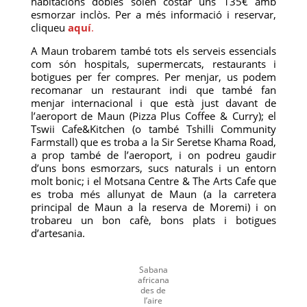
habitacions dobles solen costar uns 135€ amb
esmorzar inclòs. Per a més informació i reservar,
cliqueu
aquí
.
A Maun trobarem també tots els serveis essencials
com són hospitals, supermercats, restaurants i
botigues per fer compres. Per menjar, us podem
recomanar un restaurant indi que també fan
menjar internacional i que està just davant de
l’aeroport de Maun (Pizza Plus Coffee & Curry); el
Tswii Cafe&Kitchen (o també Tshilli Community
Farmstall) que es troba a la Sir Seretse Khama Road,
a prop també de l’aeroport, i on podreu gaudir
d’uns bons esmorzars, sucs naturals i un entorn
molt bonic; i el Motsana Centre & The Arts Cafe que
es troba més allunyat de Maun (a la carretera
principal de Maun a la reserva de Moremi) i on
trobareu un bon cafè, bons plats i botigues
d’artesania.
Sabana
africana
des de
l’aire