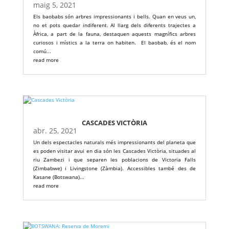
maig 5, 2021
Els baobabs són arbres impressionants i bells. Quan en veus un,
no et pots quedar indiferent. Al llarg dels diferents trajectes a
Àfrica, a part de la fauna, destaquen aquests magnífics arbres
curiosos i místics a la terra on habiten. El baobab, és el nom
comú...
read more
CASCADES VICTÒRIA
abr. 25, 2021
Un dels espectacles naturals més impressionants del planeta que
es poden visitar avui en dia són les Cascades Victòria, situades al
riu Zambezi i que separen les poblacions de Victoria Falls
(Zimbabwe) i Livingstone (Zàmbia). Accessibles també des de
Kasane (Botswana)...
read more