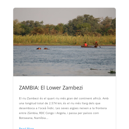
ZAMBIA: El Lower Zambezi
El riu Zambezi és el quart riu més gran del continent africà. Amb
una longitud total de 2.574 km, és el riu més llarg dels que
desemboca a l’oceà Índic. Les seves aigües neixen a la frontera
entre Zàmbia, RDC Congo i Angola, i passa per països com
Botswana, Namíbia...
Read More