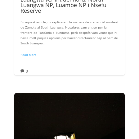
Luangwa NP, Luambe NP i Nsefu
Reserve
En aquest article, us explicarem la manera de creuar del nord-est
de Zàmbia al South Luangwa. Nosaltres vam entrar per la
frontera de Tanzània a Tunduma, però després vam veure que hi
havia molt poques opcions per baixar directament cap al parc de
South Luangwa....
Read More
0
