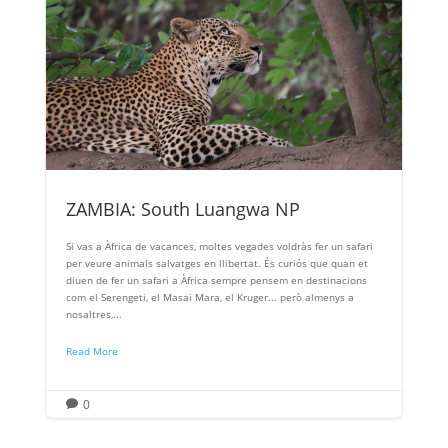
ZAMBIA: South Luangwa NP
Si vas a Àfrica de vacances, moltes vegades voldràs fer un safari
per veure animals salvatges en llibertat. És curiós que quan et
diuen de fer un safari a Àfrica sempre pensem en destinacions
com el Serengeti, el Masai Mara, el Kruger... però almenys a
nosaltres,...
Read More
0
