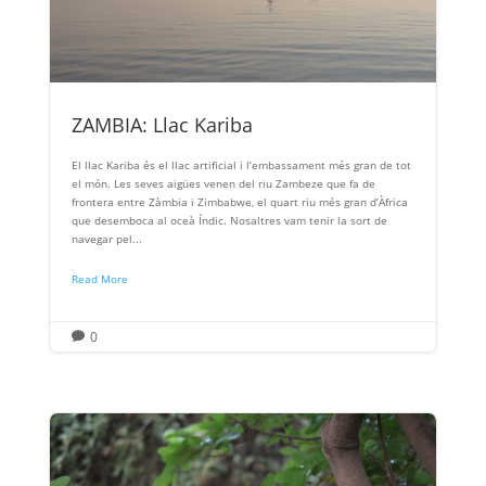
ZAMBIA: Llac Kariba
El llac Kariba és el llac artificial i l’embassament més gran de tot
el món. Les seves aigües venen del riu Zambeze que fa de
frontera entre Zàmbia i Zimbabwe, el quart riu més gran d’Àfrica
que desemboca al oceà Índic. Nosaltres vam tenir la sort de
navegar pel...
Read More
0
