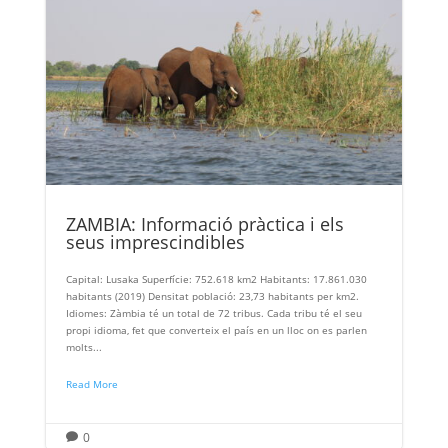
ZAMBIA: Informació pràctica i els
seus imprescindibles
Capital: Lusaka Superfície: 752.618 km2 Habitants: 17.861.030
habitants (2019) Densitat població: 23,73 habitants per km2.
Idiomes: Zàmbia té un total de 72 tribus. Cada tribu té el seu
propi idioma, fet que converteix el país en un lloc on es parlen
molts...
Read More
0
