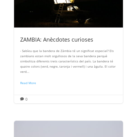
ZAMBIA: Anècdotes curioses
- Sabíeu que la bandera de Zàmbia té un significat especial? Els
zambians estan molt orgullosos de la seva bandera perquè
simbolitza diferents trets característics del país. La bandera té
quatre colors (verd, negre, taronja i vermell) i una àguila. El color
verd...
Read More
0
