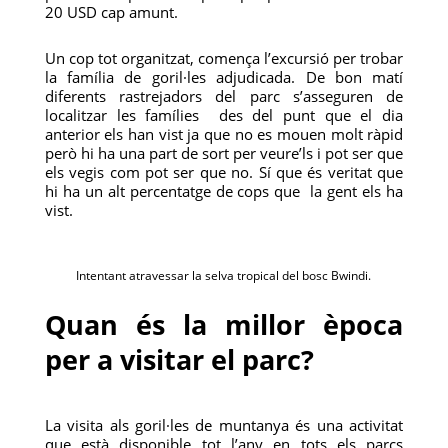
20 USD cap amunt.
Un cop tot organitzat, comença l’excursió per trobar
la família de goril·les adjudicada. De bon matí
diferents rastrejadors del parc s’asseguren de
localitzar les famílies des del punt que el dia
anterior els han vist ja que no es mouen molt ràpid
però hi ha una part de sort per veure’ls i pot ser que
els vegis com pot ser que no. Sí que és veritat que
hi ha un alt percentatge de cops que la gent els ha
vist.
Intentant atravessar la selva tropical del bosc Bwindi.
Quan és la millor època
per a visitar el parc?
La visita als goril·les de muntanya és una activitat
que està disponible tot l’any en tots els parcs