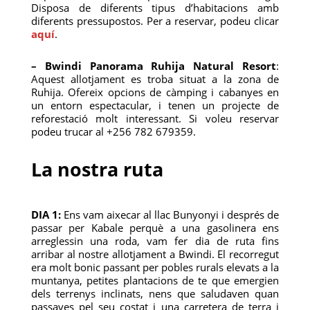
Disposa de diferents tipus d’habitacions amb
diferents pressupostos. Per a reservar, podeu clicar
aquí
.
– Bwindi Panorama Ruhija Natural Resort
:
Aquest allotjament es troba situat a la zona de
Ruhija. Ofereix opcions de càmping i cabanyes en
un entorn espectacular, i tenen un projecte de
reforestació molt interessant. Si voleu reservar
podeu trucar al +256 782 679359.
La nostra ruta
DIA 1:
Ens vam aixecar al llac Bunyonyi i després de
passar per Kabale perquè a una gasolinera ens
arreglessin una roda, vam fer dia de ruta fins
arribar al nostre allotjament a Bwindi. El recorregut
era molt bonic passant per pobles rurals elevats a la
muntanya, petites plantacions de te que emergien
dels terrenys inclinats, nens que saludaven quan
passaves pel seu costat i una carretera de terra i