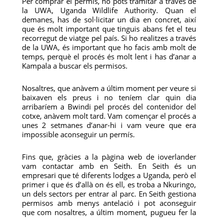
Per comprar el permís, ho pots tramitar a través de
la UWA, Uganda Wildlife Authority. Quan el
demanes, has de sol·licitar un dia en concret, així
que és molt important que tinguis abans fet el teu
recorregut de viatge pel país. Si ho realitzes a través
de la UWA, és important que ho facis amb molt de
temps, perquè el procés és molt lent i has d’anar a
Kampala a buscar els permisos.
Nosaltres, que anàvem a últim moment per veure si
baixaven els preus i no teníem clar quin dia
arribaríem a Bwindi pel procés del contenidor del
cotxe, anàvem molt tard. Vam començar el procés a
unes 2 setmanes d’anar-hi i vam veure que era
impossible aconseguir un permís.
Fins que, gràcies a la pàgina web de ioverlander
vam contactar amb en Seith. En Seith és un
empresari que té diferents lodges a Uganda, però el
primer i que és d’allà on és ell, es troba a Nkuringo,
un dels sectors per entrar al parc. En Seith gestiona
permisos amb menys antelació i pot aconseguir
que com nosaltres, a últim moment, pugueu fer la