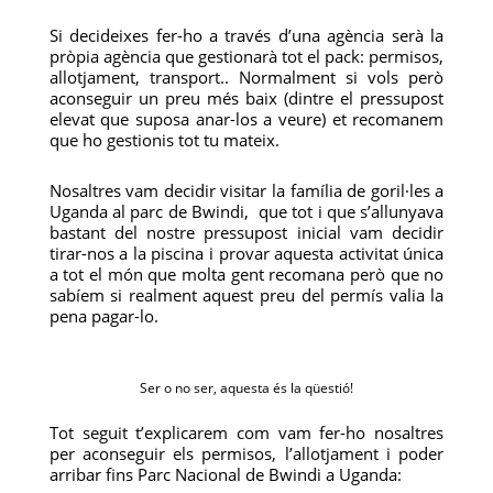
Si decideixes fer-ho a través d’una agència serà la
pròpia agència que gestionarà tot el pack: permisos,
allotjament, transport.. Normalment si vols però
aconseguir un preu més baix (dintre el pressupost
elevat que suposa anar-los a veure) et recomanem
que ho gestionis tot tu mateix.
Nosaltres vam decidir visitar la família de goril·les a
Uganda al parc de Bwindi, que tot i que s’allunyava
bastant del nostre pressupost inicial vam decidir
tirar-nos a la piscina i provar aquesta activitat única
a tot el món que molta gent recomana però que no
sabíem si realment aquest preu del permís valia la
pena pagar-lo.
Ser o no ser, aquesta és la qüestió!
Tot seguit t’explicarem com vam fer-ho nosaltres
per aconseguir els permisos, l’allotjament i poder
arribar fins Parc Nacional de Bwindi a Uganda: