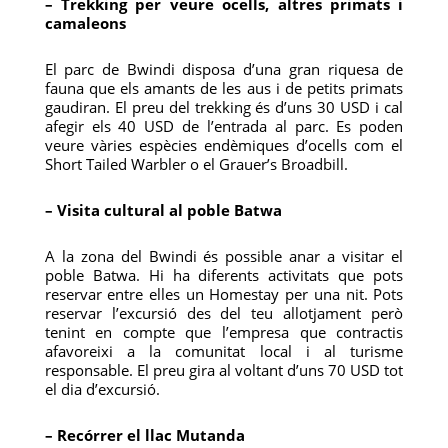
– Trekking per veure ocells, altres primats i
camaleons
El parc de Bwindi disposa d’una gran riquesa de
fauna que els amants de les aus i de petits primats
gaudiran. El preu del trekking és d’uns 30 USD i cal
afegir els 40 USD de l’entrada al parc. Es poden
veure vàries espècies endèmiques d’ocells com el
Short Tailed Warbler o el Grauer’s Broadbill.
– Visita cultural al poble Batwa
A la zona del Bwindi és possible anar a visitar el
poble Batwa. Hi ha diferents activitats que pots
reservar entre elles un Homestay per una nit. Pots
reservar l’excursió des del teu allotjament però
tenint en compte que l’empresa que contractis
afavoreixi a la comunitat local i al turisme
responsable. El preu gira al voltant d’uns 70 USD tot
el dia d’excursió.
– Recórrer el llac Mutanda