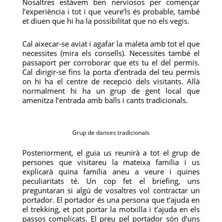
Nosaltres estàvem ben nerviosos per començar
l’experiència i tot i que veure’ls és probable, també
et diuen que hi ha la possibilitat que no els vegis.
Cal aixecar-se aviat i agafar la maleta amb tot el que
necessites (mira els consells). Necessites també el
passaport per corroborar que ets tu el del permís.
Cal dirigir-se fins la porta d’entrada del teu permís
on hi ha el centre de recepció dels visitants. Allà
normalment hi ha un grup de gent local que
amenitza l’entrada amb balls i cants tradicionals.
Grup de danses tradicionals
Posteriorment, el guia us reunirà a tot el grup de
persones que visitareu la mateixa família i us
explicarà quina família aneu a veure i quines
peculiaritats té. Un cop fet el briefing, uns
preguntaran si algú de vosaltres vol contractar un
portador. El portador és una persona que t’ajuda en
el trekking, et pot portar la motxilla i t’ajuda en els
passos complicats. El preu pel portador són d’uns