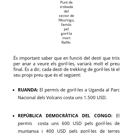
Punt de
trobada
del
sector de
Nkuringo,
famós
pel
goril·la
mort
Rafiki
.
És important saber que en funció del destí que triïs
per anar a veure els goril·les, variarà molt el preu
final. És a dir, cada destí de trekking de goril·les té el
seu propi preu que és el següent:
RUANDA:
El permís de goril·les a Uganda al Parc
Nacional dels Volcans costa uns 1.500 USD.
REPÚBLICA DEMOCRÀTICA DEL CONGO:
El
permís costa uns 600 USD pels goril·les de
muntanya i 400 USD pels goril·les de terres