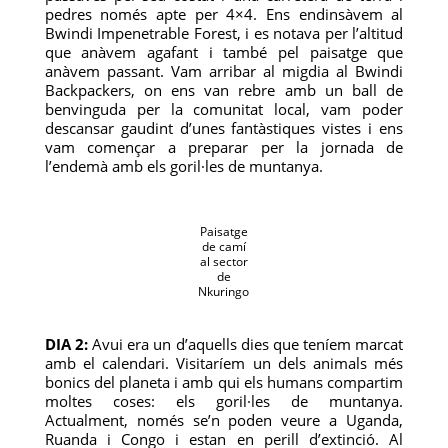
pedres només apte per 4×4. Ens endinsàvem al
Bwindi Impenetrable Forest, i es notava per l’altitud
que anàvem agafant i també pel paisatge que
anàvem passant. Vam arribar al migdia al Bwindi
Backpackers, on ens van rebre amb un ball de
benvinguda per la comunitat local, vam poder
descansar gaudint d’unes fantàstiques vistes i ens
vam començar a preparar per la jornada de
l’endemà amb els goril·les de muntanya.
Paisatge
de camí
al sector
de
Nkuringo
DIA 2:
Avui era un d’aquells dies que teníem marcat
amb el calendari. Visitaríem un dels animals més
bonics del planeta i amb qui els humans compartim
moltes coses: els goril·les de muntanya.
Actualment, només se’n poden veure a Uganda,
Ruanda i Congo i estan en perill d’extinció. Al