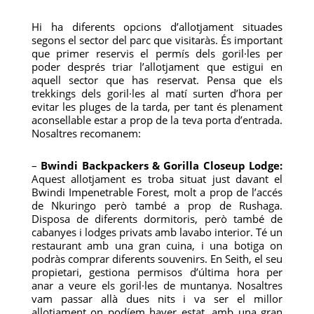
Hi ha diferents opcions d’allotjament situades
segons el sector del parc que visitaràs. És important
que primer reservis el permís dels goril·les per
poder després triar l’allotjament que estigui en
aquell sector que has reservat. Pensa que els
trekkings dels goril·les al matí surten d’hora per
evitar les pluges de la tarda, per tant és plenament
aconsellable estar a prop de la teva porta d’entrada.
Nosaltres recomanem:
–
Bwindi Backpackers & Gorilla Closeup Lodge:
Aquest allotjament es troba situat just davant el
Bwindi Impenetrable Forest, molt a prop de l’accés
de Nkuringo però també a prop de Rushaga.
Disposa de diferents dormitoris, però també de
cabanyes i lodges privats amb lavabo interior. Té un
restaurant amb una gran cuina, i una botiga on
podràs comprar diferents souvenirs. En Seith, el seu
propietari, gestiona permisos d’última hora per
anar a veure els goril·les de muntanya. Nosaltres
vam passar allà dues nits i va ser el millor
allotjament on podíem haver estat, amb una gran