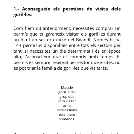
1.- Aconsegueix els permisos de visita dels
goril·les:
Com hem dit anteriorment, necessites comprar un
permís que et garanteix visitar els goril·les durant
un dia i un sector exacte del Bwindi. Només hi ha
144 permisos disponibles entre tots els sectors per
tant, si necessites un dia determinat i és en època
alta, t’aconsellem que el compris amb temps. El
permís és sempre reservat pel sector que visites, no
es pot triar la família de goril·les que visitaràs.
Mascle
goril·la del
grup que
vam visitar
amb
expressions
totalment
humanes.