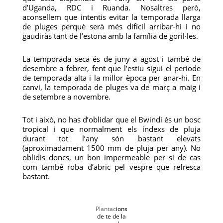
d’Uganda, RDC i Ruanda. Nosaltres però,
aconsellem que intentis evitar la temporada llarga
de pluges perquè serà més difícil arribar-hi i no
gaudiràs tant de l’estona amb la família de goril·les.
La temporada seca és de juny a agost i també de
desembre a febrer, fent que l’estiu sigui el període
de temporada alta i la millor època per anar-hi. En
canvi, la temporada de pluges va de març a maig i
de setembre a novembre.
Tot i això, no has d’oblidar que el Bwindi és un bosc
tropical i que normalment els índexs de pluja
durant tot l’any són bastant elevats
(aproximadament 1500 mm de pluja per any). No
oblidis doncs, un bon impermeable per si de cas
com també roba d’abric pel vespre que refresca
bastant.
Plantac
ions
de te de la