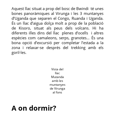
Aquest llac situat a prop del bosc de Bwindi té unes
bones panoràmiques al Virunga i les 3 muntanyes
d’Uganda que separen el Congo, Ruanda i Uganda.
És un llac d’aigua dolça molt a prop de la població
de Kisoro, situat als peus dels volcans. Hi ha
diferents illes dins del llac plenes d’ocells i altres
espècies com camaleons, serps, granotes… És una
bona opció d’excursió per completar l’estada a la
zona i relaxar-se després del trekking amb els
goril·les.
Vista del
llac
Mutanda
amb les
muntanyes
de Virunga
al fons
A on dormir?