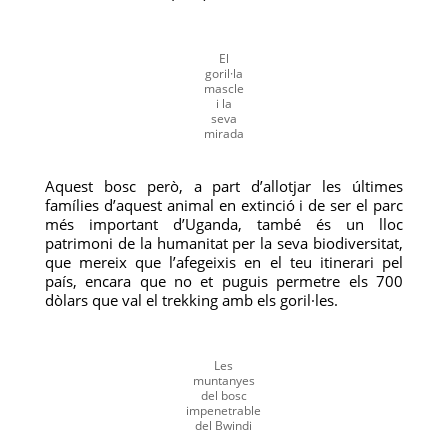
El
goril·la
mascle
i la
seva
mirada
Aquest bosc però, a part d’allotjar les últimes
famílies d’aquest animal en extinció i de ser el parc
més important d’Uganda, també és un lloc
patrimoni de la humanitat per la seva biodiversitat,
que mereix que l’afegeixis en el teu itinerari pel
país, encara que no et puguis permetre els 700
dòlars que val el trekking amb els goril·les.
Les
muntanyes
del bosc
impenetrable
del Bwindi