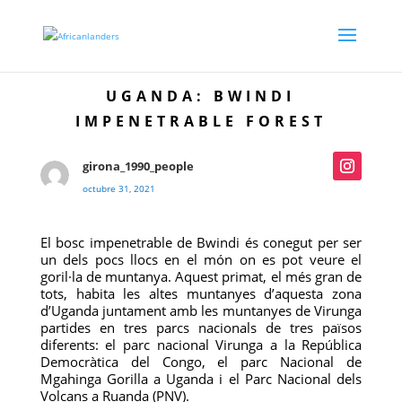
UGANDA: BWINDI
IMPENETRABLE FOREST
girona_1990_people
octubre 31, 2021
El bosc impenetrable de Bwindi és conegut per ser
un dels pocs llocs en el món on es pot veure el
goril·la de muntanya. Aquest primat, el més gran de
tots, habita les altes muntanyes d’aquesta zona
d’Uganda juntament amb les muntanyes de Virunga
partides en tres parcs nacionals de tres països
diferents: el parc nacional Virunga a la República
Democràtica del Congo, el parc Nacional de
Mgahinga Gorilla a Uganda i el Parc Nacional dels
Volcans a Ruanda (PNV).