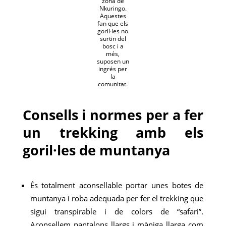
zona de
Nkuringo.
Aquestes
fan que els
goril·les no
surtin del
bosc i a
més,
suposen un
ingrés per
la
comunitat
.
Consells i normes per a fer
un trekking amb els
goril·les de muntanya
És totalment aconsellable portar unes botes de
muntanya i roba adequada per fer el trekking que
sigui transpirable i de colors de “safari”.
Aconsellem pantalons llargs i màniga llarga com