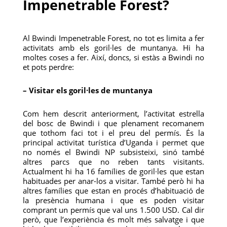
Impenetrable Forest?
Al Bwindi Impenetrable Forest, no tot es limita a fer
activitats amb els goril·les de muntanya. Hi ha
moltes coses a fer. Així, doncs, si estàs a Bwindi no
et pots perdre:
– Visitar els goril·les de muntanya
Com hem descrit anteriorment, l’activitat estrella
del bosc de Bwindi i que plenament recomanem
que tothom faci tot i el preu del permís. És la
principal activitat turística d’Uganda i permet que
no només el Bwindi NP subsisteixi, sinó també
altres parcs que no reben tants visitants.
Actualment hi ha 16 famílies de goril·les que estan
habituades per anar-los a visitar. També però hi ha
altres famílies que estan en procés d’habituació de
la presència humana i que es poden visitar
comprant un permís que val uns 1.500 USD. Cal dir
però, que l’experiència és molt més salvatge i que