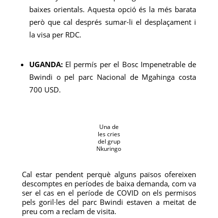
baixes orientals. Aquesta opció és la més barata
però que cal després sumar-li el desplaçament i
la visa per RDC.
UGANDA:
El permís per el Bosc Impenetrable de
Bwindi o pel parc Nacional de Mgahinga costa
700 USD.
Una de
les cries
del grup
Nkuringo
Cal estar pendent perquè alguns països ofereixen
descomptes en períodes de baixa demanda, com va
ser el cas en el període de COVID on els permisos
pels goril·les del parc Bwindi estaven a meitat de
preu com a reclam de visita.