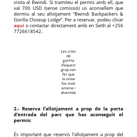
visita al Bwindi. Si tramiteu el permís amb ell, que
val 700 USD (sense comissió) us aconsellem que
dormiu al seu allotjament “Bwindi Backpackers &
Gorilla Closeup Lodge”. Per a reservar, podeu clicar
aquí
o contactar directament amb en Seith al +256
7726618542.
Les cries
de
goril·la
d’aquest
grup van
fer que
la visita
fos molt
amena i
divertida
2.- Reserva l’allotjament a prop de la porta
d’entrada del parc que has aconseguit el
permís:
És important que reservis l’allotjament a prop del