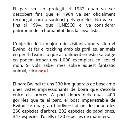
El parc va ser protegit el 1932 quan va ser
descobert fins que el 1964 va ser oficialment
reconegut com a santuari pels goril·les. No va ser
fins el 1994, que l’UNESCO el va considerar
patrimoni de la humanitat dins la seva llista.
L’objectiu de la majoria de visitants que visiten el
Bwindi és fer el trekking amb els goril·les, animals
en perill d’extinció que actualment en estat salvatge
en podem trobar uns 1.000 exemplars en tot el
món. Si vols saber més sobre aquest fantàstic
animal, clica
aquí
.
El parc Bwindi té uns 330 km quadrats de bosc amb
unes vistes impressionants de boira que s’escola
entre els arbres. A part doncs dels quasi 400
goril·les que té el parc, el bosc impenetrable de
Bwindi té una gran biodiversitat on destaquen les
260 espècies d’arbres, 202 espècies de papallones,
347 espècies d’ocells i 120 espècies de mamífers.