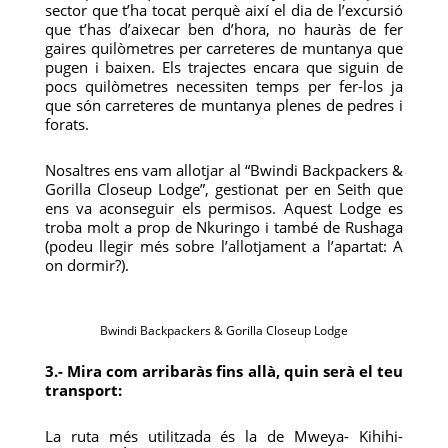
sector que t’ha tocat perquè així el dia de l’excursió
que t’has d’aixecar ben d’hora, no hauràs de fer
gaires quilòmetres per carreteres de muntanya que
pugen i baixen. Els trajectes encara que siguin de
pocs quilòmetres necessiten temps per fer-los ja
que són carreteres de muntanya plenes de pedres i
forats.
Nosaltres ens vam allotjar al “Bwindi Backpackers &
Gorilla Closeup Lodge”, gestionat per en Seith que
ens va aconseguir els permisos. Aquest Lodge es
troba molt a prop de Nkuringo i també de Rushaga
(podeu llegir més sobre l’allotjament a l’apartat: A
on dormir?).
Bwindi Backpackers & Gorilla Closeup Lodge
3.- Mira com arribaràs fins allà, quin serà el teu
transport:
La ruta més utilitzada és la de Mweya- Kihihi-