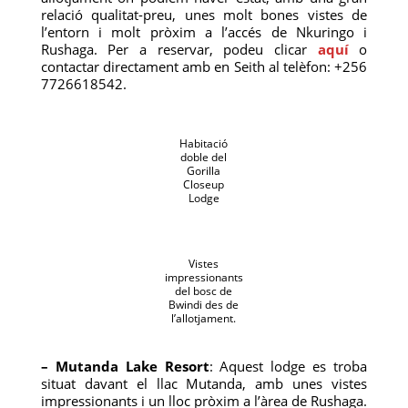
relació qualitat-preu, unes molt bones vistes de
l’entorn i molt pròxim a l’accés de Nkuringo i
Rushaga. Per a reservar, podeu clicar
aquí
o
contactar directament amb en Seith al telèfon: +256
7726618542.
Habitació
doble del
Gorilla
Closeup
Lodge
Vistes
impressionants
del bosc de
Bwindi des de
l’allotjament.
– Mutanda Lake Resort
: Aquest lodge es troba
situat davant el llac Mutanda, amb unes vistes
impressionants i un lloc pròxim a l’àrea de Rushaga.