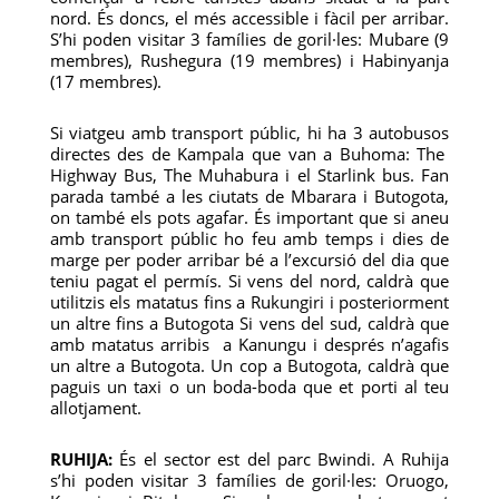
nord. És doncs, el més accessible i fàcil per arribar.
S’hi poden visitar 3 famílies de goril·les: Mubare (9
membres), Rushegura (19 membres) i Habinyanja
(17 membres).
Si viatgeu amb transport públic, hi ha 3 autobusos
directes des de Kampala que van a Buhoma: The
Highway Bus, The Muhabura i el Starlink bus. Fan
parada també a les ciutats de Mbarara i Butogota,
on també els pots agafar. És important que si aneu
amb transport públic ho feu amb temps i dies de
marge per poder arribar bé a l’excursió del dia que
teniu pagat el permís. Si vens del nord, caldrà que
utilitzis els matatus fins a Rukungiri i posteriorment
un altre fins a Butogota Si vens del sud, caldrà que
amb matatus arribis a Kanungu i després n’agafis
un altre a Butogota. Un cop a Butogota, caldrà que
paguis un taxi o un boda-boda que et porti al teu
allotjament.
RUHIJA:
És el sector est del parc Bwindi. A Ruhija
s’hi poden visitar 3 famílies de goril·les: Oruogo,