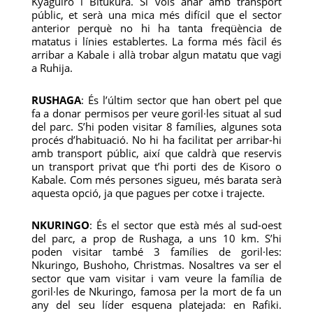
Kyaguiro i Bitukura. Si vols anar amb transport
públic, et serà una mica més difícil que el sector
anterior perquè no hi ha tanta freqüència de
matatus i línies establertes. La forma més fàcil és
arribar a Kabale i allà trobar algun matatu que vagi
a Ruhija.
RUSHAGA
: És l’últim sector que han obert pel que
fa a donar permisos per veure goril·les situat al sud
del parc. S’hi poden visitar 8 famílies, algunes sota
procés d’habituació. No hi ha facilitat per arribar-hi
amb transport públic, així que caldrà que reservis
un transport privat que t’hi porti des de Kisoro o
Kabale. Com més persones sigueu, més barata serà
aquesta opció, ja que pagues per cotxe i trajecte.
NKURINGO
: És el sector que està més al sud-oest
del parc, a prop de Rushaga, a uns 10 km. S’hi
poden visitar també 3 famílies de goril·les:
Nkuringo, Bushoho, Christmas. Nosaltres va ser el
sector que vam visitar i vam veure la família de
goril·les de Nkuringo, famosa per la mort de fa un
any del seu líder esquena platejada: en Rafiki.