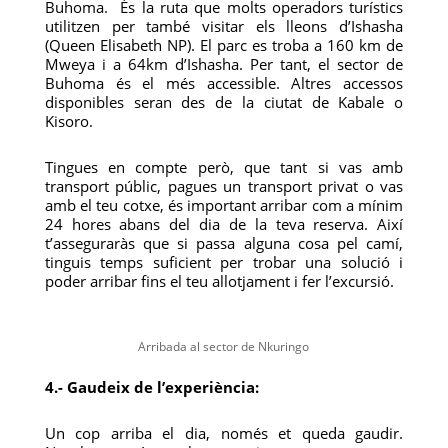
Buhoma. És la ruta que molts operadors turístics
utilitzen per també visitar els lleons d’Ishasha
(Queen Elisabeth NP). El parc es troba a 160 km de
Mweya i a 64km d’Ishasha. Per tant, el sector de
Buhoma és el més accessible. Altres accessos
disponibles seran des de la ciutat de Kabale o
Kisoro.
Tingues en compte però, que tant si vas amb
transport públic, pagues un transport privat o vas
amb el teu cotxe, és important arribar com a mínim
24 hores abans del dia de la teva reserva. Així
t’asseguraràs que si passa alguna cosa pel camí,
tinguis temps suficient per trobar una solució i
poder arribar fins el teu allotjament i fer l’excursió.
Arribada al sector de Nkuringo
4.- Gaudeix de l’experiència:
Un cop arriba el dia, només et queda gaudir.