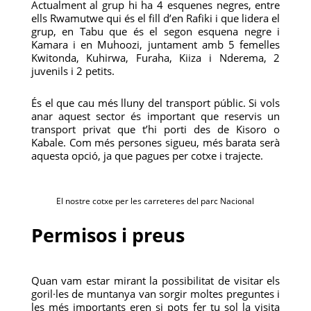
Actualment al grup hi ha 4 esquenes negres, entre
ells Rwamutwe qui és el fill d’en Rafiki i que lidera el
grup, en Tabu que és el segon esquena negre i
Kamara i en Muhoozi, juntament amb 5 femelles
Kwitonda, Kuhirwa, Furaha, Kiiza i Nderema, 2
juvenils i 2 petits.
És el que cau més lluny del transport públic. Si vols
anar aquest sector és important que reservis un
transport privat que t’hi porti des de Kisoro o
Kabale. Com més persones sigueu, més barata serà
aquesta opció, ja que pagues per cotxe i trajecte.
El nostre cotxe per les carreteres del parc Nacional
Permisos i preus
Quan vam estar mirant la possibilitat de visitar els
goril·les de muntanya van sorgir moltes preguntes i
les més importants eren si pots fer tu sol la visita