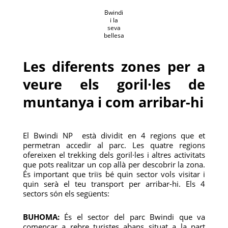
Bwindi
i la
seva
bellesa
Les diferents zones per a
veure els goril·les de
muntanya i com arribar-hi
El Bwindi NP està dividit en 4 regions que et
permetran accedir al parc. Les quatre regions
ofereixen el trekking dels goril·les i altres activitats
que pots realitzar un cop allà per descobrir la zona.
És important que triïs bé quin sector vols visitar i
quin serà el teu transport per arribar-hi. Els 4
sectors són els següents:
BUHOMA:
És el sector del parc Bwindi que va
començar a rebre turistes abans situat a la part