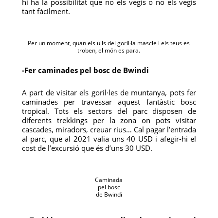
hi ha la possibilitat que no els vegis o no els vegis
tant fàcilment.
Per un moment, quan els ulls del goril·la mascle i els teus es
troben, el món es para.
-Fer caminades pel bosc de Bwindi
A part de visitar els goril·les de muntanya, pots fer
caminades per travessar aquest fantàstic bosc
tropical. Tots els sectors del parc disposen de
diferents trekkings per la zona on pots visitar
cascades, miradors, creuar rius… Cal pagar l’entrada
al parc, que al 2021 valia uns 40 USD i afegir-hi el
cost de l’excursió que és d’uns 30 USD.
Caminada
pel bosc
de Bwindi