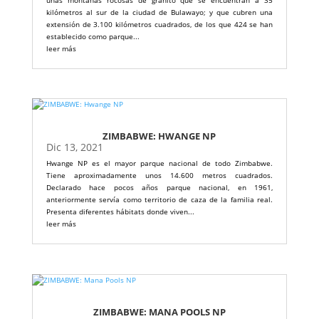
unas montañas rocosas de granito que se encuentran a 35
kilómetros al sur de la ciudad de Bulawayo; y que cubren una
extensión de 3.100 kilómetros cuadrados, de los que 424 se han
establecido como parque...
leer más
ZIMBABWE: HWANGE NP
Dic 13, 2021
Hwange NP es el mayor parque nacional de todo Zimbabwe.
Tiene aproximadamente unos 14.600 metros cuadrados.
Declarado hace pocos años parque nacional, en 1961,
anteriormente servía como territorio de caza de la familia real.
Presenta diferentes hábitats donde viven...
leer más
ZIMBABWE: MANA POOLS NP