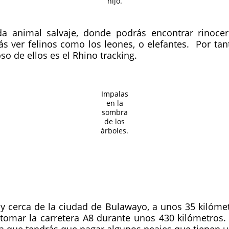
hijo.
 animal salvaje, donde podrás encontrar rinoceron
s ver felinos como los leones, o elefantes. Por tan
 de ellos es el Rhino tracking.
Impalas
en la
sombra
de los
árboles.
 cerca de la ciudad de Bulawayo, a unos 35 kilómetr
e tomar la carretera A8 durante unos 430 kilómetros.
ta que tendrás que pagar algunos peajes que tienen un