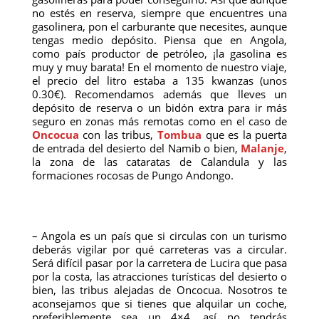
no estés en reserva, siempre que encuentres una
gasolinera, pon el carburante que necesites, aunque
tengas medio depósito. Piensa que en Angola,
como país productor de petróleo, ¡la gasolina es
muy y muy barata! En el momento de nuestro viaje,
el precio del litro estaba a 135 kwanzas (unos
0.30€). Recomendamos además que lleves un
depósito de reserva o un bidón extra para ir más
seguro en zonas más remotas como en el caso de
Oncocua
con las tribus,
Tombua
que es la puerta
de entrada del desierto del Namib o bien,
Malanje
,
la zona de las cataratas de Calandula y las
formaciones rocosas de Pungo Andongo.
– Angola es un país que si circulas con un turismo
deberás vigilar por qué carreteras vas a circular.
Será difícil pasar por la carretera de Lucira que pasa
por la costa, las atracciones turísticas del desierto o
bien, las tribus alejadas de Oncocua. Nosotros te
aconsejamos que si tienes que alquilar un coche,
preferiblemente sea un 4×4, así no tendrás