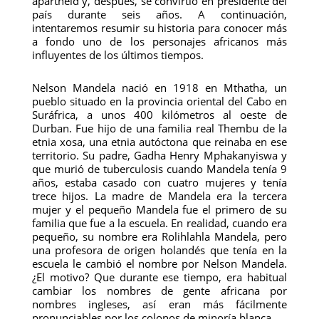
apartheid y, después, se convirtió en presidente del
país durante seis años. A continuación,
intentaremos resumir su historia para conocer más
a fondo uno de los personajes africanos más
influyentes de los últimos tiempos.
Nelson Mandela nació en 1918 en Mthatha, un
pueblo situado en la provincia oriental del Cabo en
Suráfrica, a unos 400 kilómetros al oeste de
Durban. Fue hijo de una familia real Thembu de la
etnia xosa, una etnia autóctona que reinaba en ese
territorio. Su padre, Gadha Henry Mphakanyiswa y
que murió de tuberculosis cuando Mandela tenía 9
años, estaba casado con cuatro mujeres y tenía
trece hijos. La madre de Mandela era la tercera
mujer y el pequeño Mandela fue el primero de su
familia que fue a la escuela. En realidad, cuando era
pequeño, su nombre era Rolihlahla Mandela, pero
una profesora de origen holandés que tenía en la
escuela le cambió el nombre por Nelson Mandela.
¿El motivo? Que durante ese tiempo, era habitual
cambiar los nombres de gente africana por
nombres ingleses, así eran más fácilmente
pronunciables por los colonos de minoría blanca.