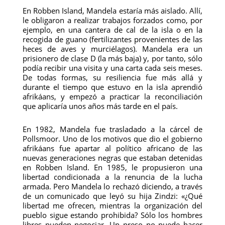
En Robben Island, Mandela estaría más aislado. Allí,
le obligaron a realizar trabajos forzados como, por
ejemplo, en una cantera de cal de la isla o en la
recogida de guano (fertilizantes provenientes de las
heces de aves y murciélagos). Mandela era un
prisionero de clase D (la más baja) y, por tanto, sólo
podía recibir una visita y una carta cada seis meses.
De todas formas, su resiliencia fue más allá y
durante el tiempo que estuvo en la isla aprendió
afrikáans, y empezó a practicar la reconciliación
que aplicaría unos años más tarde en el país.
En 1982, Mandela fue trasladado a la cárcel de
Pollsmoor. Uno de los motivos que dio el gobierno
afrikáans fue apartar al político africano de las
nuevas generaciones negras que estaban detenidas
en Robben Island. En 1985, le propusieron una
libertad condicionada a la renuncia de la lucha
armada. Pero Mandela lo rechazó diciendo, a través
de un comunicado que leyó su hija Zindzi: «¿Qué
libertad me ofrecen, mientras la organización del
pueblo sigue estando prohibida? Sólo los hombres
libres pueden negociar. Un preso no puede hacer