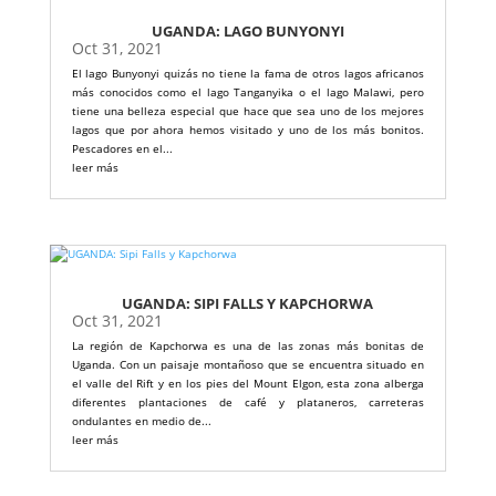
UGANDA: LAGO BUNYONYI
Oct 31, 2021
El lago Bunyonyi quizás no tiene la fama de otros lagos africanos
más conocidos como el lago Tanganyika o el lago Malawi, pero
tiene una belleza especial que hace que sea uno de los mejores
lagos que por ahora hemos visitado y uno de los más bonitos.
Pescadores en el...
leer más
UGANDA: SIPI FALLS Y KAPCHORWA
Oct 31, 2021
La región de Kapchorwa es una de las zonas más bonitas de
Uganda. Con un paisaje montañoso que se encuentra situado en
el valle del Rift y en los pies del Mount Elgon, esta zona alberga
diferentes plantaciones de café y plataneros, carreteras
ondulantes en medio de...
leer más