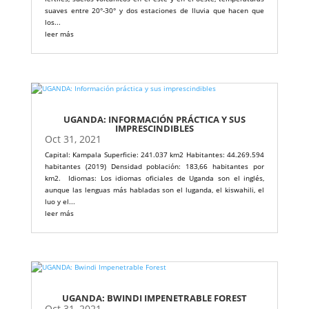
suaves entre 20°-30° y dos estaciones de lluvia que hacen que
los...
leer más
UGANDA: INFORMACIÓN PRÁCTICA Y SUS
IMPRESCINDIBLES
Oct 31, 2021
Capital: Kampala Superficie: 241.037 km2 Habitantes: 44.269.594
habitantes (2019) Densidad población: 183,66 habitantes por
km2. Idiomas: Los idiomas oficiales de Uganda son el inglés,
aunque las lenguas más habladas son el luganda, el kiswahili, el
luo y el...
leer más
UGANDA: BWINDI IMPENETRABLE FOREST
Oct 31, 2021