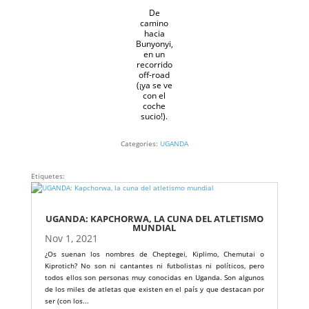
De
camino
hacia
Bunyonyi,
en un
recorrido
off-road
(¡ya se ve
con el
coche
sucio!).
Categories:
UGANDA
Etiquetes:
UGANDA: KAPCHORWA, LA CUNA DEL ATLETISMO
MUNDIAL
Nov 1, 2021
¿Os suenan los nombres de Cheptegei, Kiplimo, Chemutai o
Kiprotich? No son ni cantantes ni futbolistas ni políticos, pero
todos ellos son personas muy conocidas en Uganda. Son algunos
de los miles de atletas que existen en el país y que destacan por
ser (con los...