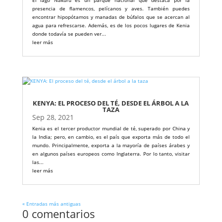
El lago Nakuru es un parque nacional que destaca por la
presencia de flamencos, pelícanos y aves. También puedes
encontrar hipopótamos y manadas de búfalos que se acercan al
agua para refrescarse. Además, es de los pocos lugares de Kenia
donde todavía se pueden ver...
leer más
KENYA: EL PROCESO DEL TÉ, DESDE EL ÁRBOL A LA
TAZA
Sep 28, 2021
Kenia es el tercer productor mundial de té, superado por China y
la India; pero, en cambio, es el país que exporta más de todo el
mundo. Principalmente, exporta a la mayoría de países árabes y
en algunos países europeos como Inglaterra. Por lo tanto, visitar
las...
leer más
« Entradas más antiguas
0 comentarios