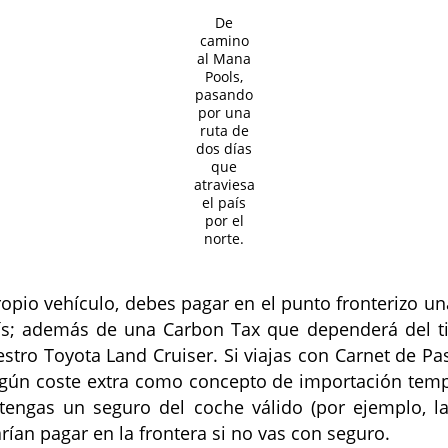
De
camino
al Mana
Pools,
pasando
por una
ruta de
dos días
que
atraviesa
el país
por el
norte.
opio vehículo, debes pagar en el punto fronterizo u
país; además de una Carbon Tax que dependerá del ti
ro Toyota Land Cruiser. Si viajas con Carnet de Pass
ingún coste extra como concepto de importación tem
engas un seguro del coche válido (por ejemplo, l
rían pagar en la frontera si no vas con seguro.