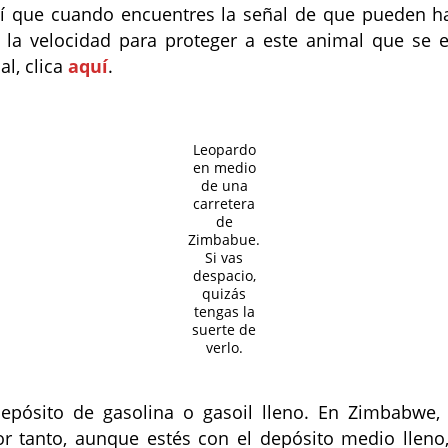
así que cuando encuentres la señal de que pueden h
la velocidad para proteger a este animal que se en
l, clica
aquí
.
Leopardo
en medio
de una
carretera
de
Zimbabue.
Si vas
despacio,
quizás
tengas la
suerte de
verlo.
epósito de gasolina o gasoil lleno. En Zimbabwe,
r tanto, aunque estés con el depósito medio lleno,