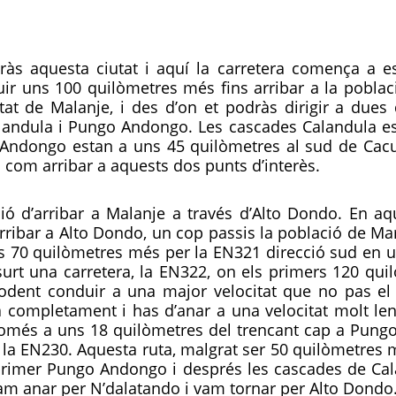
ràs aquesta ciutat i aquí la carretera comença a es
uir uns 100 quilòmetres més fins arribar a la pobla
at de Malanje, i des d’on et podràs dirigir a dues d
alandula i Pungo Andongo. Les cascades Calandula es
ndongo estan a uns 45 quilòmetres al sud de Cacuso.
com arribar a aquests dos punts d’interès.
ió d’arribar a Malanje a través d’Alto Dondo. En aqu
ribar a Alto Dondo, un cop passis la població de Mari
 70 quilòmetres més per la EN321 direcció sud en un
 surt una carretera, la EN322, on els primers 120 qui
dent conduir a una major velocitat que no pas el 
 completament i has d’anar a una velocitat molt len
només a uns 18 quilòmetres del trencant cap a Pungo
a EN230. Aquesta ruta, malgrat ser 50 quilòmetres m
primer Pungo Andongo i després les cascades de Cal
vam anar per N’dalatando i vam tornar per Alto Dond