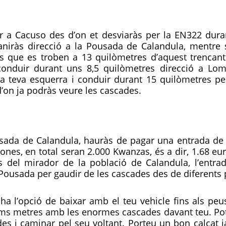
ar a Cacuso des d’on et desviaràs per la EN322 dura
 aniràs direcció a la Pousada de Calandula, mentre 
s que es troben a 13 quilòmetres d’aquest trencant.
onduir durant uns 8,5 quilòmetres direcció a Lomb
la teva esquerra i conduir durant 15 quilòmetres p
d’on ja podràs veure les cascades.
Pousada de Calandula, hauràs de pagar una entrada d
nes, en total seran 2.000 Kwanzas, és a dir, 1.68 eu
es del mirador de la població de Calandula, l’entra
ousada per gaudir de les cascades des de diferents p
ha l’opció de baixar amb el teu vehicle fins als pe
ims metres amb les enormes cascades davant teu. Pots 
es i caminar pel seu voltant. Porteu un bon calçat j