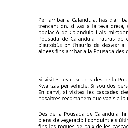
Per arribar a Calandula, has d’arrib
trencant on, si vas a la teva dreta,
població de Calandula i als mirador
Pousada de Calandula, hauràs de c
d’autobús on t’hauràs de desviar a 
aldees fins arribar a la Pousada des 
Si visites les cascades des de la 
Kwanzas per vehicle. Si sou dos perso
En canvi, si visites les cascades d
nosaltres recomanem que vagis a la P
Des de la Pousada de Calandula, hi 
plens de vegetació i conduint els últ
fins les roques de baix de les cascad