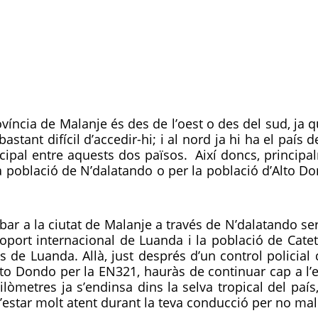
ovíncia de Malanje és des de l’oest o des del sud, ja q
 bastant difícil d’accedir-hi; i al nord ja hi ha el pa
cipal entre aquests dos països. Així doncs, principa
la població de N’dalatando o per la població d’Alto Don
ribar a la ciutat de Malanje a través de N’dalatando s
oport internacional de Luanda i la població de Catete
 de Luanda. Allà, just després d’un control policial
to Dondo per la EN321, hauràs de continuar cap a l’
lòmetres ja s’endinsa dins la selva tropical del país
estar molt atent durant la teva conducció per no mal