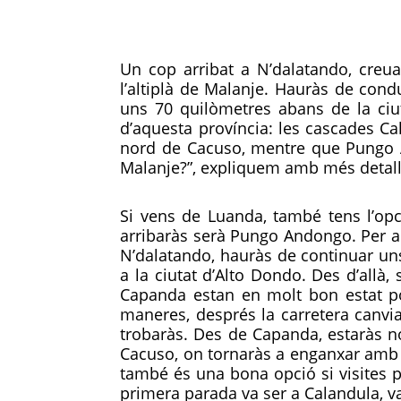
Un cop arribat a N’dalatando, creua
l’altiplà de Malanje. Hauràs de cond
uns 70 quilòmetres abans de la ciut
d’aquesta província: les cascades C
nord de Cacuso, mentre que Pungo A
Malanje?”, expliquem amb més detall 
Si vens de Luanda, també tens l’opc
arribaràs serà Pungo Andongo. Per ar
N’dalatando, hauràs de continuar uns
a la ciutat d’Alto Dondo. Des d’allà,
Capanda estan en molt bon estat po
maneres, després la carretera canvia
trobaràs. Des de Capanda, estaràs 
Cacuso, on tornaràs a enganxar amb l
també és una bona opció si visites 
primera parada va ser a Calandula, 