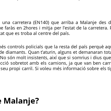
i ha una carretera (EN140) que arriba a Malanje des
faràs en 2hores i mitja per l’estat de la carretera.
at que es troba al centre del país.
és controls policials que la resta del país perquè aqu
i de diamants. Quan t’aturin, alguns et demanaran tot
 No són molt insistents, així que si somrius i dius que
cció sobretot amb els camions, ja que van ben carr
l seu propi carril. Si voleu més informació sobre els t
de Malanje?