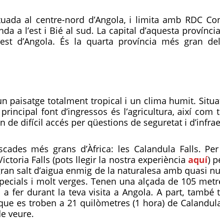
tuada al centre-nord d’Angola, i limita amb RDC Con
nda a l’est i Bié al sud. La capital d’aquesta provínci
’est d’Angola. És la quarta província més gran d
n paisatge totalment tropical i un clima humit. Situat
principal font d’ingressos és l’agricultura, així co
ón de difícil accés per qüestions de seguretat i d’infra
cades més grans d’Àfrica: les Calandula Falls. Per
ctoria Falls (pots llegir la nostra experiència
aquí
) p
gran salt d’aigua enmig de la naturalesa amb quasi nul
pecials i molt verges. Tenen una alçada de 105 metr
 a fer durant la teva visita a Angola. A part, tamb
ue es troben a 21 quilòmetres (1 hora) de Calandula
e veure.