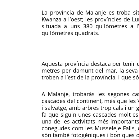
La província de Malanje es troba si
Kwanza a l’oest; les províncies de Lu
situada a uns 380 quilòmetres a l
quilòmetres quadrats.
Aquesta província destaca per tenir u
metres per damunt del mar, la seva 
troben a l’est de la província, i que s
A Malanje, trobaràs les segones cas
cascades del continent, més que les Vi
i salvatge, amb arbres tropicals i un 
fa que siguin unes cascades molt es
una de les activitats més importants
conegudes com les Musseleje Falls, q
són també fotogèniques i boniques d