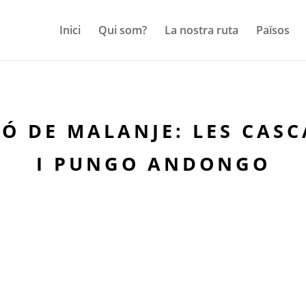
Inici
Qui som?
La nostra ruta
Països
IÓ DE MALANJE: LES CAS
I PUNGO ANDONGO