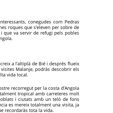
 interessants, conegudes com Pedras
nes roques que s’eleven per sobre de
 que va servir de refugi pels pobles
Angola.
eix a l’altiplà de Bié i després flueix
i visites Malanje, podràs descobrir els
ta vida local.
stre recorregut per la costa d’Angola
totalment tropical amb carreteres molt
poblats i ciutats amb un teló de fons
ncia es mereix totalment una visita, ja
e recordaràs tota la vida.