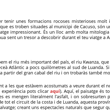
r tenir unes formacions rocoses misterioses molt
ue es troben situades al municipi de Cacuso, són u
atge impressionant. És un lloc amb molta mitologia i
nua sent un tresor a descobrir durant el teu viatge a 
m el riu més important del país, el riu Kwanza, que cr
l’Oceà Atlàntic a pocs quilòmetres al sud de Luanda. S
 partir del gran cabal del riu i on trobaràs també mol
nt a les que estàvem acostumats a veure durant el no
a experiència pots clicar
aquí
). Aquí, el paisatge és 
s es mengen literalment l’asfalt, i on sobresurten 
 tot el circuit de la costa i de Luanda, aquesta proví
 salvatge; creant uns espectacles naturals que segur qu