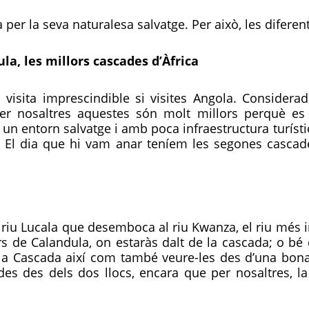
per la seva naturalesa salvatge. Per això, les diferen
la, les millors cascades d’Àfrica
visita imprescindible si visites Angola. Consider
, per nosaltres aquestes són molt millors perquè e
 un entorn salvatge i amb poca infraestructura turísti
s. El dia que hi vam anar teníem les segones cascade
riu Lucala que desemboca al riu Kwanza, el riu més im
s de Calandula, on estaràs dalt de la cascada; o bé
la Cascada així com també veure-les des d’una bona 
es des dels dos llocs, encara que per nosaltres, la 