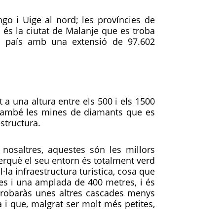
go i Uige al nord; les províncies de
a és la ciutat de Malanje que es troba
el país amb una extensió de 97.602
 a una altura entre els 500 i els 1500
m també les mines de diamants que es
estructura.
 nosaltres, aquestes són les millors
erquè el seu entorn és totalment verd
·la infraestructura turística, cosa que
es i una amplada de 400 metres, i és
é trobaràs unes altres cascades menys
 i que, malgrat ser molt més petites,