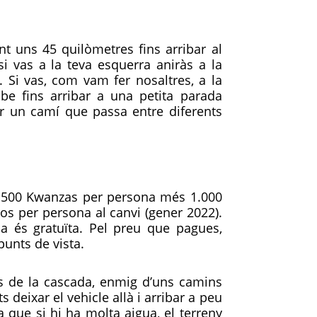
nt uns 45 quilòmetres fins arribar al
si vas a la teva esquerra aniràs a la
 Si vas, com vam fer nosaltres, a la
e fins arribar a una petita parada
er un camí que passa entre diferents
e 500 Kwanzas per persona més 1.000
ros per persona al canvi (gener 2022).
da és gratuïta. Pel preu que pagues,
unts de vista.
us de la cascada, enmig d’uns camins
deixar el vehicle allà i arribar a peu
a que si hi ha molta aigua, el terreny