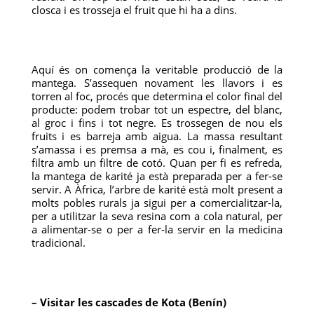
closca i es trosseja el fruit que hi ha a dins.
Aquí és on comença la veritable producció de la
mantega. S’assequen novament les llavors i es
torren al foc, procés que determina el color final del
producte: podem trobar tot un espectre, del blanc,
al groc i fins i tot negre. Es trossegen de nou els
fruits i es barreja amb aigua. La massa resultant
s’amassa i es premsa a mà, es cou i, finalment, es
filtra amb un filtre de cotó. Quan per fi es refreda,
la mantega de karité ja està preparada per a fer-se
servir. A Àfrica, l’arbre de karité està molt present a
molts pobles rurals ja sigui per a comercialitzar-la,
per a utilitzar la seva resina com a cola natural, per
a alimentar-se o per a fer-la servir en la medicina
tradicional.
– Visitar les cascades de Kota (Benín)