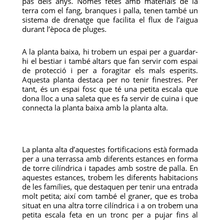
pas dels anys. Només fetes amb materials de la
terra com el fang, branques i palla, tenen també un
sistema de drenatge que facilita el flux de l’aigua
durant l’època de pluges.
A la planta baixa, hi trobem un espai per a guardar-
hi el bestiar i també altars que fan servir com espai
de protecció i per a foragitar els mals esperits.
Aquesta planta destaca per no tenir finestres. Per
tant, és un espai fosc que té una petita escala que
dona lloc a una saleta que es fa servir de cuina i que
connecta la planta baixa amb la planta alta.
La planta alta d’aquestes fortificacions està formada
per a una terrassa amb diferents estances en forma
de torre cilíndrica i tapades amb sostre de palla. En
aquestes estances, trobem les diferents habitacions
de les famílies, que destaquen per tenir una entrada
molt petita; així com també el graner, que es troba
situat en una altra torre cilíndrica i a on trobem una
petita escala feta en un tronc per a pujar fins al