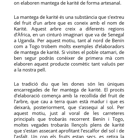
on elaboren mantega de karité de forma artesanal.
La mantega de karité és una substància que s’extreu
del fruit d’un arbre que es coneix amb el nom de
Karité. Aquest arbre creix a diferents regions
d’Àfrica, en un cinturó imaginari que va de Senegal
a Uganda. Per aquest motiu, tant al nord de Benín
com a Togo trobem molts exemples d’elaboradors
de mantega de karité. Si visites el poble otamari, de
ben segur podràs conèixer de primera mà com
elaboren aquest producte cosmètic tant valuós per
a la nostra pell.
La tradició diu que les dones són les úniques
encarregades de fer mantega de karité. El procés
d’elaboració comença amb la recollida del fruit de
l’arbre, que cau a terra quan està madur i que es
deixarà, posteriorment, que s’assequi al sol. Per
aquest motiu, just al voral de les carreteres
principals que trobaràs recorrent Benín i Togo,
moltes vegades trobaràs llençols plens de karité
que s’estan assecant aprofitant l’escalfor del sol i de
l’asfalt. Un cop els fruits estan secs, es retira la