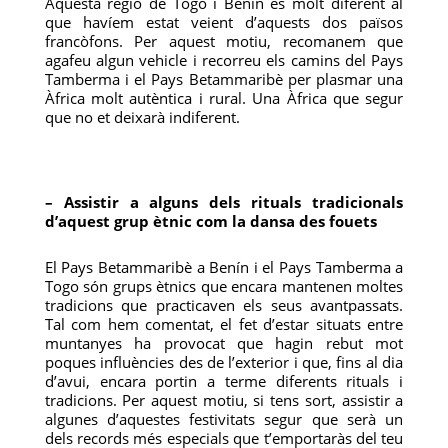
Aquesta regió de Togo i Benín és molt diferent al
que havíem estat veient d’aquests dos països
francòfons. Per aquest motiu, recomanem que
agafeu algun vehicle i recorreu els camins del Pays
Tamberma i el Pays Betammaribè per plasmar una
Àfrica molt autèntica i rural. Una Àfrica que segur
que no et deixarà indiferent.
– Assistir a alguns dels rituals tradicionals
d’aquest grup ètnic com la dansa des fouets
El Pays Betammaribè a Benín i el Pays Tamberma a
Togo són grups ètnics que encara mantenen moltes
tradicions que practicaven els seus avantpassats.
Tal com hem comentat, el fet d’estar situats entre
muntanyes ha provocat que hagin rebut mot
poques influències des de l’exterior i que, fins al dia
d’avui, encara portin a terme diferents rituals i
tradicions. Per aquest motiu, si tens sort, assistir a
algunes d’aquestes festivitats segur que serà un
dels records més especials que t’emportaràs del teu