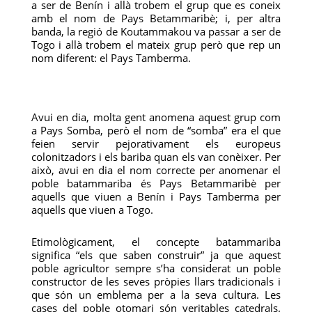
a ser de Benín i allà trobem el grup que es coneix
amb el nom de Pays Betammaribè; i, per altra
banda, la regió de Koutammakou va passar a ser de
Togo i allà trobem el mateix grup però que rep un
nom diferent: el Pays Tamberma.
Avui en dia, molta gent anomena aquest grup com
a Pays Somba, però el nom de “somba” era el que
feien servir pejorativament els europeus
colonitzadors i els bariba quan els van conèixer. Per
això, avui en dia el nom correcte per anomenar el
poble batammariba és Pays Betammaribè per
aquells que viuen a Benín i Pays Tamberma per
aquells que viuen a Togo.
Etimològicament, el concepte batammariba
significa “els que saben construir” ja que aquest
poble agricultor sempre s’ha considerat un poble
constructor de les seves pròpies llars tradicionals i
que són un emblema per a la seva cultura. Les
cases del poble otomari són veritables catedrals.