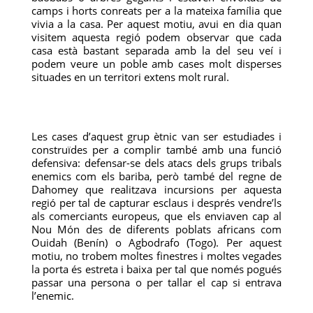
camps i horts conreats per a la mateixa família que
vivia a la casa. Per aquest motiu, avui en dia quan
visitem aquesta regió podem observar que cada
casa està bastant separada amb la del seu veí i
podem veure un poble amb cases molt disperses
situades en un territori extens molt rural.
Les cases d’aquest grup ètnic van ser estudiades i
construïdes per a complir també amb una funció
defensiva: defensar-se dels atacs dels grups tribals
enemics com els bariba, però també del regne de
Dahomey que realitzava incursions per aquesta
regió per tal de capturar esclaus i després vendre’ls
als comerciants europeus, que els enviaven cap al
Nou Món des de diferents poblats africans com
Ouidah (Benín) o Agbodrafo (Togo). Per aquest
motiu, no trobem moltes finestres i moltes vegades
la porta és estreta i baixa per tal que només pogués
passar una persona o per tallar el cap si entrava
l’enemic.