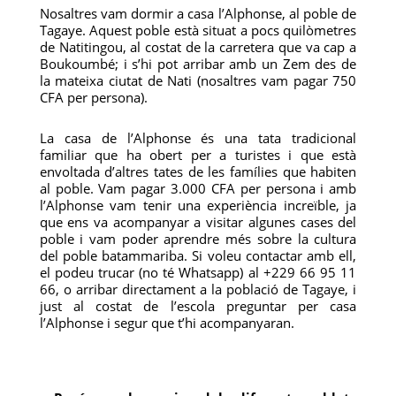
Nosaltres vam dormir a casa l’Alphonse, al poble de
Tagaye. Aquest poble està situat a pocs quilòmetres
de Natitingou, al costat de la carretera que va cap a
Boukoumbé; i s’hi pot arribar amb un Zem des de
la mateixa ciutat de Nati (nosaltres vam pagar 750
CFA per persona).
La casa de l’Alphonse és una tata tradicional
familiar que ha obert per a turistes i que està
envoltada d’altres tates de les famílies que habiten
al poble. Vam pagar 3.000 CFA per persona i amb
l’Alphonse vam tenir una experiència increïble, ja
que ens va acompanyar a visitar algunes cases del
poble i vam poder aprendre més sobre la cultura
del poble batammariba. Si voleu contactar amb ell,
el podeu trucar (no té Whatsapp) al +229 66 95 11
66, o arribar directament a la població de Tagaye, i
just al costat de l’escola preguntar per casa
l’Alphonse i segur que t’hi acompanyaran.