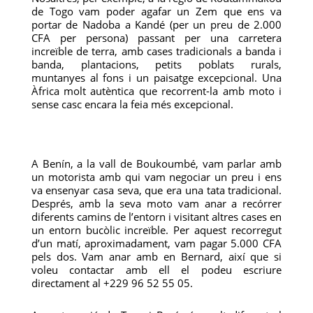
de Togo vam poder agafar un Zem que ens va
portar de Nadoba a Kandé (per un preu de 2.000
CFA per persona) passant per una carretera
increïble de terra, amb cases tradicionals a banda i
banda, plantacions, petits poblats rurals,
muntanyes al fons i un paisatge excepcional. Una
Àfrica molt autèntica que recorrent-la amb moto i
sense casc encara la feia més excepcional.
A Benín, a la vall de Boukoumbé, vam parlar amb
un motorista amb qui vam negociar un preu i ens
va ensenyar casa seva, que era una tata tradicional.
Després, amb la seva moto vam anar a recórrer
diferents camins de l’entorn i visitant altres cases en
un entorn bucòlic increïble. Per aquest recorregut
d’un matí, aproximadament, vam pagar 5.000 CFA
pels dos. Vam anar amb en Bernard, així que si
voleu contactar amb ell el podeu escriure
directament al +229 96 52 55 05.