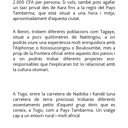
2.000 CFA per persona. Si vols, també pots agafar
un taxi privat des de Kara fins a la regió del Pays
Tamberma, que està situat a una hora i mitja,
aproximadament d’aquesta ciutat.
A Benín, trobem diferents poblacions com Tagaye,
situat a pocs quilòmetres de Natitingou, a on
podràs viure una experiència molt enriquidora amb
l’Alphonse; o Kossoucoingou o Boukoumbé, més a
prop de la frontera oficial entre aquests dos països i
a on podràs trobar diferents projectes eco-
responsables que t’explicaran tot lo relacionat amb
la cultura otomari.
A Togo, entre la carretera de Nadoba i Kandé (una
carretera de terra preciosa) trobaràs diferents
assentaments petits d’aquest grup ètnic que es
coneix, a Togo, com a Pays Tamberma. Un viatge
cap a un entorn rural i molt africà!