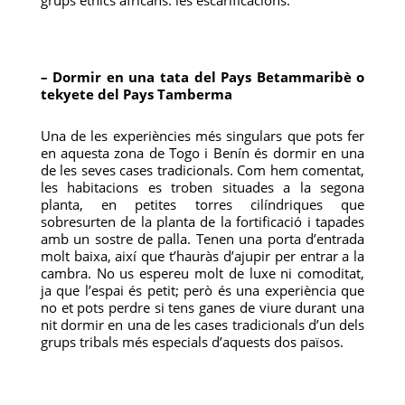
grups ètnics africans: les escarificacions.
– Dormir en una tata del Pays Betammaribè o
tekyete del Pays Tamberma
Una de les experiències més singulars que pots fer
en aquesta zona de Togo i Benín és dormir en una
de les seves cases tradicionals. Com hem comentat,
les habitacions es troben situades a la segona
planta, en petites torres cilíndriques que
sobresurten de la planta de la fortificació i tapades
amb un sostre de palla. Tenen una porta d’entrada
molt baixa, així que t’hauràs d’ajupir per entrar a la
cambra. No us espereu molt de luxe ni comoditat,
ja que l’espai és petit; però és una experiència que
no et pots perdre si tens ganes de viure durant una
nit dormir en una de les cases tradicionals d’un dels
grups tribals més especials d’aquests dos països.