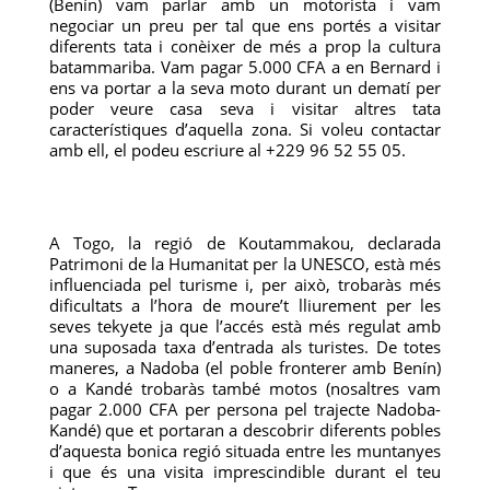
(Benín) vam parlar amb un motorista i vam
negociar un preu per tal que ens portés a visitar
diferents tata i conèixer de més a prop la cultura
batammariba. Vam pagar 5.000 CFA a en Bernard i
ens va portar a la seva moto durant un dematí per
poder veure casa seva i visitar altres tata
característiques d’aquella zona. Si voleu contactar
amb ell, el podeu escriure al +229 96 52 55 05.
A Togo, la regió de Koutammakou, declarada
Patrimoni de la Humanitat per la UNESCO, està més
influenciada pel turisme i, per això, trobaràs més
dificultats a l’hora de moure’t lliurement per les
seves tekyete ja que l’accés està més regulat amb
una suposada taxa d’entrada als turistes. De totes
maneres, a Nadoba (el poble fronterer amb Benín)
o a Kandé trobaràs també motos (nosaltres vam
pagar 2.000 CFA per persona pel trajecte Nadoba-
Kandé) que et portaran a descobrir diferents pobles
d’aquesta bonica regió situada entre les muntanyes
i que és una visita imprescindible durant el teu