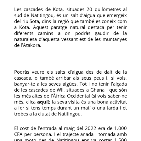
Les cascades de Kota, situades 20 quilòmetres al
sud de Natitingou, és un salt d’aigua que emergeix
del riu Sota, dins la regió que també es coneix com
a Kota. Aquest paratge natural destaca per tenir
diferents camins a on podràs gaudir de la
naturalesa d’aquesta vessant est de les muntanyes
de l’Atakora.
Podràs veure els salts d’aigua des de dalt de la
cascada, o també arribar als seus peus i, si vols,
banyar-te a les seves aigües. Tot i no tenir l’alçada
de les cascades de Wli, situades a Ghana i que són
les més altes de l’Àfrica Occidental (si vols saber-ne
més, clica
aquí
); la seva visita és una bona activitat
a fer si tens temps durant un matí o una tarda i et
trobes a la ciutat de Natitingou.
El cost de l’entrada al maig del 2022 era de 1.000
CFA per persona. I el trajecte anada i tornada amb
una moto des de Natitingou ens va costar 1.500