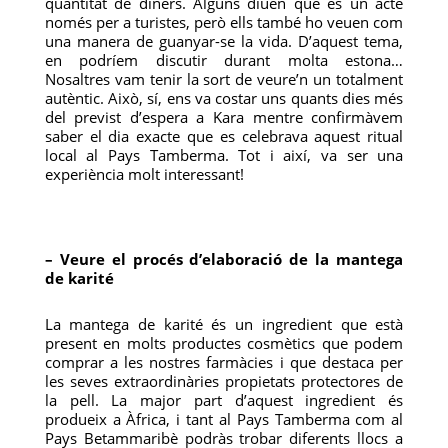
quantitat de diners. Alguns diuen que és un acte
només per a turistes, però ells també ho veuen com
una manera de guanyar-se la vida. D’aquest tema,
en podríem discutir durant molta estona…
Nosaltres vam tenir la sort de veure’n un totalment
autèntic. Això, sí, ens va costar uns quants dies més
del previst d’espera a Kara mentre confirmàvem
saber el dia exacte que es celebrava aquest ritual
local al Pays Tamberma. Tot i així, va ser una
experiència molt interessant!
– Veure el procés d’elaboració de la mantega
de karité
La mantega de karité és un ingredient que està
present en molts productes cosmètics que podem
comprar a les nostres farmàcies i que destaca per
les seves extraordinàries propietats protectores de
la pell. La major part d’aquest ingredient és
produeix a Àfrica, i tant al Pays Tamberma com al
Pays Betammaribè podràs trobar diferents llocs a