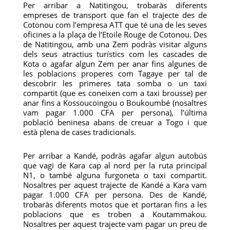
Per arribar a Natitingou, trobaràs diferents
empreses de transport que fan el trajecte des de
Cotonou com l’empresa ATT que té una de les seves
oficines a la plaça de l’Etoile Rouge de Cotonou. Des
de Natitingou, amb una Zem podràs visitar alguns
dels seus atractius turístics com les cascades de
Kota o agafar algun Zem per anar fins algunes de
les poblacions properes com Tagaye per tal de
descobrir les primeres tata somba o un taxi
compartit (que es coneixen com a taxi brousse) per
anar fins a Kossoucoingou o Boukoumbé (nosaltres
vam pagar 1.000 CFA per persona), l’última
població beninesa abans de creuar a Togo i que
està plena de cases tradicionals.
Per arribar a Kandé, podràs agafar algun autobús
que vagi de Kara cap al nord per la ruta principal
N1, o també alguna furgoneta o taxi compartit.
Nosaltres per aquest trajecte de Kandé a Kara vam
pagar 1.000 CFA per persona. Des de Kandé,
trobaràs diferents motos que et portaran fins a les
poblacions que es troben a Koutammakou.
Nosaltres per aquest trajecte vam pagar un preu de