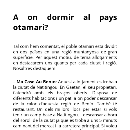
A on dormir al pays
otamari?
Tal com hem comentat, el poble otamari està dividit
en dos països en una regió muntanyosa de gran
superfície. Per aquest motiu, de tema allotjaments
en destacarem uns quants per cada ciutat i regió.
Nosaltres destaquem:
–
Ma Case Au Benin
: Aquest allotjament es troba a
la ciutat de Natitingou. En Gaetan, el seu propietari,
t’atendrà amb els braços oberts. Disposa de
diferents habitacions i un pati a on poder descansar
de la calor d’aquesta regió de Benín. També té
restaurant. Un dels millors llocs per estar si vols
tenir un camp base a Natitingou, i descansar alhora
del soroll de la ciutat ja que es troba a uns 5 minuts
caminant del mercat i la carretera principal. Si voleu