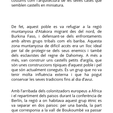
costums com l’arquitectura de les seves cases que
semblen castells en miniatura.
De fet, aquest poble es va refugiar a la regió
muntanyosa d’Atakora migrant des del nord, de
Burkina Faso, i defensant-se dels enfrontaments
amb altres grups tribals com els bariba. Aquesta
zona muntanyosa de difícil accés era un lloc ideal
per tal de protegir-se dels seus enemics i també
dels esclavistes del regne de Dahomey. A més a
més, van construir uns castells petits d’argila, que
són unes construccions típiques d’aquest poble i pel
que són actualment coneguts. És un grup que no va
tenir molta influència externa i que ha pogut
conservar les seves tradicions fins al dia d’avui.
Amb l’arribada dels colonitzadors europeus a Àfrica
i el repartiment dels països durant la conferència de
Berlín, la regió a on habitava aquest grup ètnic es
va separar en dos països: per una banda, la part
que corresponia a la vall de Boukoumbé va passar