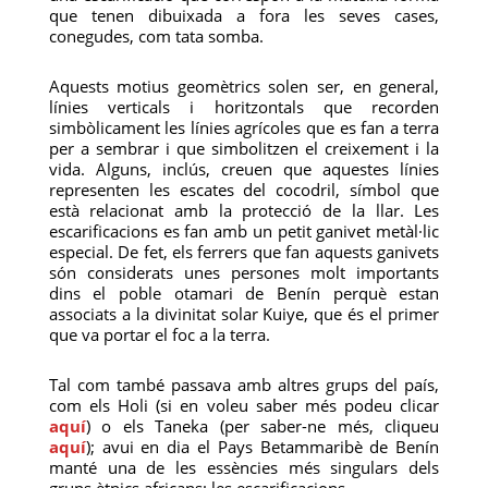
que tenen dibuixada a fora les seves cases,
conegudes, com tata somba.
Aquests motius geomètrics solen ser, en general,
línies verticals i horitzontals que recorden
simbòlicament les línies agrícoles que es fan a terra
per a sembrar i que simbolitzen el creixement i la
vida. Alguns, inclús, creuen que aquestes línies
representen les escates del cocodril, símbol que
està relacionat amb la protecció de la llar. Les
escarificacions es fan amb un petit ganivet metàl·lic
especial. De fet, els ferrers que fan aquests ganivets
són considerats unes persones molt importants
dins el poble otamari de Benín perquè estan
associats a la divinitat solar Kuiye, que és el primer
que va portar el foc a la terra.
Tal com també passava amb altres grups del país,
com els Holi (si en voleu saber més podeu clicar
aquí
) o els Taneka (per saber-ne més, cliqueu
aquí
); avui en dia el Pays Betammaribè de Benín
manté una de les essències més singulars dels