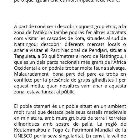
A part de conèixer i descobrir aquest grup ètnic, a la
zona de l’Atakora també podràs fer altres activitats
com visitar les cascades de Kota, situades al sud de
Natitingou; descobrir diferents mercats locals o
anar a visitar el Parc Nacional de Pendjari, situat a
Tanguieta, a 50 quilòmetres al nord de Natitingou, i
que és un dels parcs nacionals més grans de l’Àfrica
Occidental a on podràs trobar molta fauna salvatge.
Malauradament, bona part del parc es troba en
conflicte per la presència de grups gihadistes i per
aquest motiu, quan nosaltres vam anar a aquesta
zona, estava tancat al públic.
El poble otamari és un poble situat en un ambient
molt rural que destaca pels seus castells medievals
en miniatura, amb murs gruixuts de terra i torretes
cilíndriques amb sostre de palla. La regió de
Koutammakou a Togo és Patrimoni Mundial de la
UNESCO per la seva singularitat. En canvi, la vall de