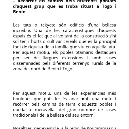
– Recórrer els camins dels diferents poblats
d’aquest grup que es troba situat a Togo i
Benín
Les tata o tekyete són edificis d’una bellesa
increïble. Una de les característiques d’aquests
espais és el fet que al voltant de la construcció s’hi
sol tenir horts o cultivar cereals que és la principal
font de riquesa de la família que viu en aquella tata.
Per aquest motiu, els pobles otamaris destaquen
per ser de llargues extensions i amb cases
disseminades pels diferents terrenys rurals de la
zona del nord de Benín i Togo.
Per aquest motiu, una de les experiències més
boniques que pots fer és anar amb una moto i
recórrer pels camins de terra d’aquests pobles i
quedar-te meravellat del gran nombre de cases
tradicionals i de la bellesa del seu entorn.
Nosaltres, per exemple, a la regió de Koutammakou