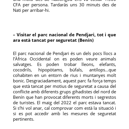
CFA per persona. Tardaràs uns 30 minuts des de
Nati per arribar-hi.
– Visitar el parc nacional de Pendjari, tot i que
ara està tancat per seguretat (Benín)
El parc nacional de Pendjari és un dels pocs llocs a
l’Àfrica Occidental on es poden veure animals
salvatges. Es poden trobar lleons, elefants,
cocodrils, hipopòtams, búfals, antílops…que
cohabiten en un entorn de rius i muntanyes molt
bonic. Desgraciadament, aquest parc fa força temps
que està tancat per motius de seguretat a causa del
conflicte amb diferents grups gihadistes del nord de
Benín que han provocat diferents morts i segrestos
de turistes. El maig del 2022 el parc estava tancat.
Si s’hi vol anar, cal comprovar com està la situació i
si es pot accedir amb les mesures de seguretat
pertinents.