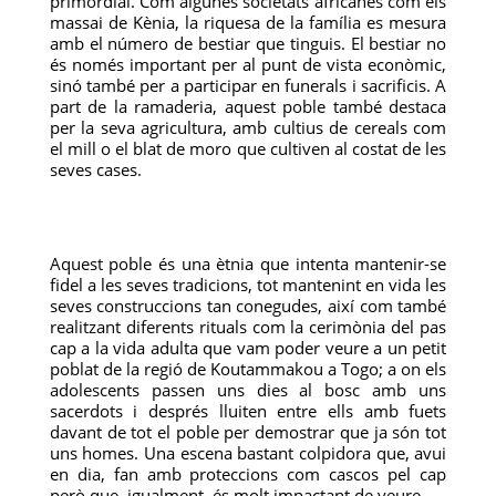
primordial. Com algunes societats africanes com els
massai de Kènia, la riquesa de la família es mesura
amb el número de bestiar que tinguis. El bestiar no
és només important per al punt de vista econòmic,
sinó també per a participar en funerals i sacrificis. A
part de la ramaderia, aquest poble també destaca
per la seva agricultura, amb cultius de cereals com
el mill o el blat de moro que cultiven al costat de les
seves cases.
Aquest poble és una ètnia que intenta mantenir-se
fidel a les seves tradicions, tot mantenint en vida les
seves construccions tan conegudes, així com també
realitzant diferents rituals com la cerimònia del pas
cap a la vida adulta que vam poder veure a un petit
poblat de la regió de Koutammakou a Togo; a on els
adolescents passen uns dies al bosc amb uns
sacerdots i després lluiten entre ells amb fuets
davant de tot el poble per demostrar que ja són tot
uns homes. Una escena bastant colpidora que, avui
en dia, fan amb proteccions com cascos pel cap
però que, igualment, és molt impactant de veure.