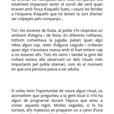
totalment impactant sentir el soroll del vent quan
tiraven amb força d’aquells fuets, i veure les ferides
a l’esquena d’aquells que no tenien la sort d’evitar
ser colpejats pels companys…
Tot i les escenes de lluita, al poble s’hi respirava un
ambient d’alegria i de festa. En diferents rotllanes,
tothom comentava la jugada, patien quan algú
rebia algun cop, reien d’alguna caiguda i cridaven
quan algú s’acostava massa amb el fuet enlaire cap
a on estaven ells. Tots els veïns i també la gent del
voltant estava allà observant un dels rituals més
importants pel poble otamari, com és el moment
en què una persona passa a ser adulta.
Si voleu tenir l’oportunitat de veure algun ritual, us
aconsellem que pregunteu a la gent local si n’hi ha
algun de programat durant l’època que aneu a
visitar aquesta regió. Moltes vegades, si hi ha
turistes, ells mateixos en preparen un a canvi d’una