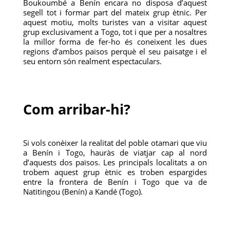
Boukoumbé a Benín encara no disposa d’aquest
segell tot i formar part del mateix grup ètnic. Per
aquest motiu, molts turistes van a visitar aquest
grup exclusivament a Togo, tot i que per a nosaltres
la millor forma de fer-ho és coneixent les dues
regions d’ambos països perquè el seu paisatge i el
seu entorn són realment espectaculars.
Com arribar-hi?
Si vols conèixer la realitat del poble otamari que viu
a Benín i Togo, hauràs de viatjar cap al nord
d’aquests dos països. Les principals localitats a on
trobem aquest grup ètnic es troben espargides
entre la frontera de Benín i Togo que va de
Natitingou (Benín) a Kandé (Togo).